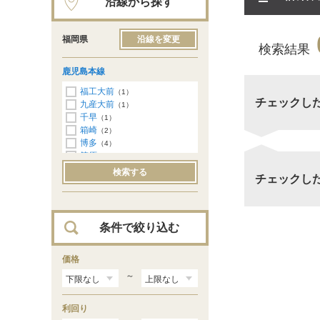
沿線から探す
福岡県
沿線を変更
検索結果
鹿児島本線
福工大前
（1）
チェックし
九産大前
（1）
千早
（1）
箱崎
（2）
博多
（4）
笹原
（2）
大野城
（1）
検索する
チェックし
二日市
（1）
条件で絞り込む
価格
～
利回り