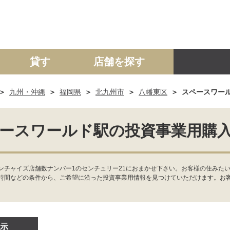
貸す
店舗を探す
九州・沖縄
福岡県
北九州市
八幡東区
スペースワー
建て
マンション
土地
事業投資用
ースワールド駅の投資事業用購
ンチャイズ店舗数ナンバー1のセンチュリー21におまかせ下さい。お客様の住みた
時間などの条件から、ご希望に沿った投資事業用情報を見つけていただけます。お
示