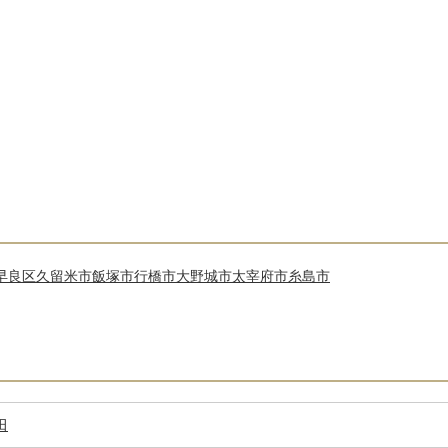
早良区
久留米市
飯塚市
行橋市
大野城市
太宰府市
糸島市
田