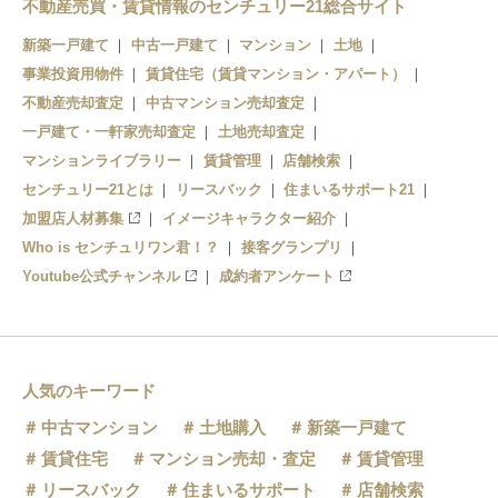
関根
不動産売買・賃貸情報のセンチュリー21総合サイト
新築一戸建て
中古一戸建て
マンション
土地
成島
米沢
事業投資用物件
賃貸住宅（賃貸マンション・アパート）
置賜
不動産売却査定
中古マンション売却査定
一戸建て・一軒家売却査定
土地売却査定
マンションライブラリー
賃貸管理
店舗検索
センチュリー21とは
リースバック
住まいるサポート21
加盟店人材募集
イメージキャラクター紹介
Who is センチュリワン君！？
接客グランプリ
Youtube公式チャンネル
成約者アンケート
人気のキーワード
中古マンション
土地購入
新築一戸建て
賃貸住宅
マンション売却・査定
賃貸管理
リースバック
住まいるサポート
店舗検索