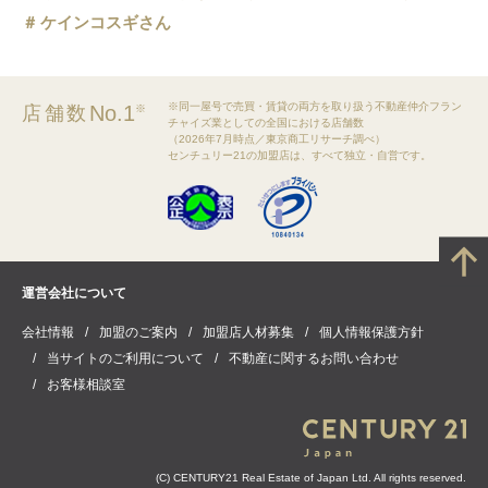
ケインコスギさん
※同一屋号で売買・賃貸の両方を取り扱う不動産仲介フラン
No.1
店舗数
※
チャイズ業としての全国における店舗数
（2026年7月時点／東京商工リサーチ調べ）
センチュリー21の加盟店は、すべて独立・自営です。
運営会社について
会社情報
加盟のご案内
加盟店人材募集
個人情報保護方針
当サイトのご利用について
不動産に関するお問い合わせ
お客様相談室
(C) CENTURY21 Real Estate of Japan Ltd. All rights reserved.