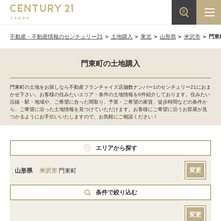
不動産・不動産情報のセンチュリー21
土地購入
東北
山形県
米沢市
門東
門東町の土地購入
門東町の土地をお探しなら不動産フランチャイズ店舗数ナンバー1のセンチュリー21におま
かせ下さい。お客様の住みたいエリア・条件の土地情報を0件紹介しております。住みたい
沿線・駅・地域や、ご希望に合った間取り、予算・ご希望の家賃、徒歩時間などの条件か
ら、ご希望に沿った土地情報を見つけていただけます。お客様にご希望に沿うお部屋が見
つかるようにお手伝いいたしますので、お気軽にご相談ください！
エリアから探す
変更
山形県
米沢市
門東町
条件で絞り込む
変更