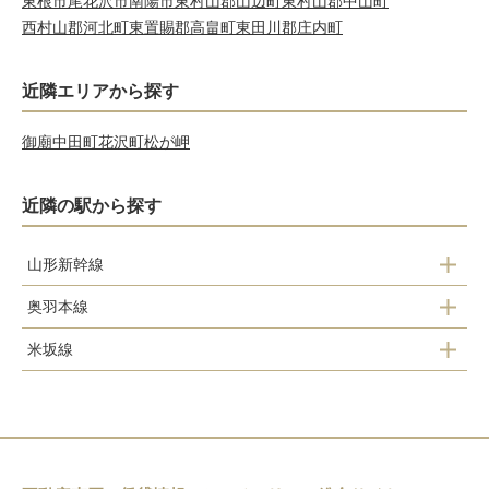
東根市
尾花沢市
南陽市
東村山郡山辺町
東村山郡中山町
西村山郡河北町
東置賜郡高畠町
東田川郡庄内町
近隣エリアから探す
御廟
中田町
花沢町
松が岬
近隣の駅から探す
山形新幹線
奥羽本線
米沢
米坂線
板谷
米沢
峠
南米沢
大沢
西米沢