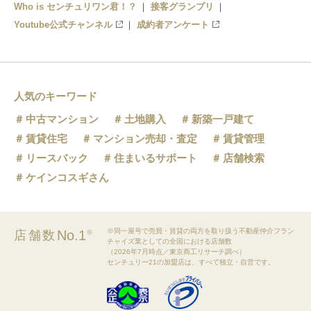
Who is センチュリワン君！？
接客グランプリ
Youtube公式チャンネル
成約者アンケート
人気のキーワード
中古マンション
土地購入
新築一戸建て
賃貸住宅
マンション売却・査定
賃貸管理
リースバック
住まいるサポート
店舗検索
ケインコスギさん
※同一屋号で売買・賃貸の両方を取り扱う不動産仲介フラン
No.1
店舗数
※
チャイズ業としての全国における店舗数
（2026年7月時点／東京商工リサーチ調べ）
センチュリー21の加盟店は、すべて独立・自営です。