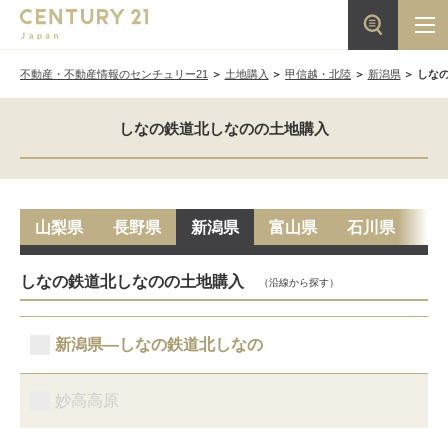
不動産・不動産情報のセンチュリー21
土地購入
甲信越・北陸
新潟県
しな
しなの鉄道北しなのの土地購入
山梨県
長野県
新潟県
富山県
石川県
福
しなの鉄道北しなのの土地購入
（沿線から探す）
新潟県―しなの鉄道北しなの
妙高高原