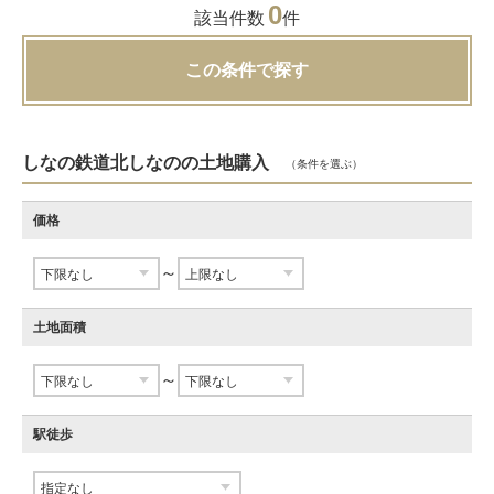
0
該当件数
件
この条件で探す
しなの鉄道北しなのの土地購入
（条件を選ぶ）
価格
～
土地面積
～
駅徒歩