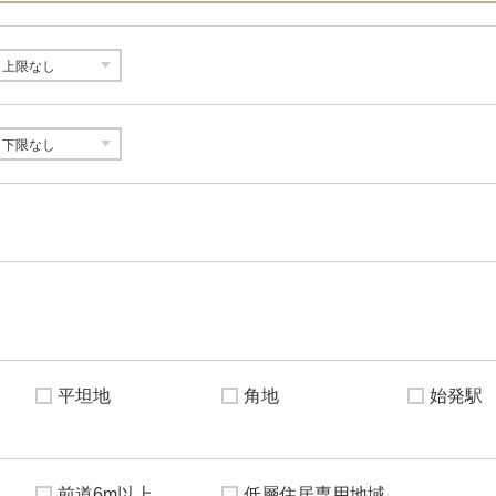
平坦地
角地
始発駅
前道6m以上
低層住居専用地域