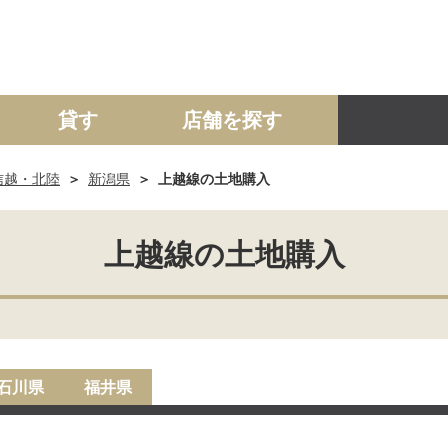
貸す
店舗を探す
信越・北陸
新潟県
上越線の土地購入
建て
マンション
土地
事業投資用
上越線の土地購入
石川県
福井県
）