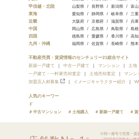
甲信越・北陸
山梨県
長野県
新潟県
富山
東海
愛知県
静岡県
岐阜県
三重
近畿
大阪府
京都府
滋賀県
兵庫
中国
岡山県
広島県
鳥取県
島根
四国
徳島県
愛媛県
香川県
高知
九州・沖縄
福岡県
佐賀県
長崎県
熊本
不動産売買・賃貸情報のセンチュリー21総合サイト
新築一戸建て
中古一戸建て
マンション
土地
一戸建て・一軒家売却査定
土地売却査定
マンシ
加盟店人材募集
イメージキャラクター紹介
W
人気のキーワー
ド
中古マンション
土地購入
新築一戸建て
賃
※同一屋号で売買・賃
※