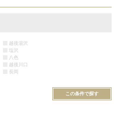
越後湯沢
塩沢
八色
越後川口
長岡
この条件で探す