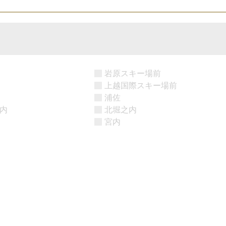
岩原スキー場前
上越国際スキー場前
浦佐
内
北堀之内
宮内