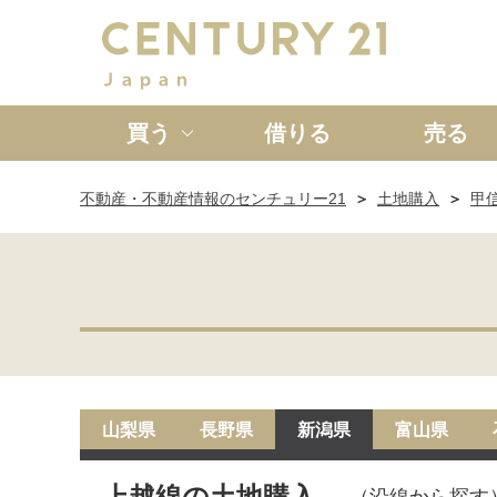
買う
借りる
売る
不動産・不動産情報のセンチュリー21
土地購入
甲
新築一戸建て
中古一戸
山梨県
長野県
新潟県
富山県
上越線の土地購入
（沿線から探す