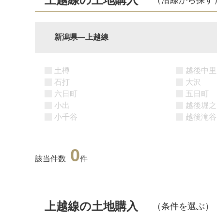
新潟県―上越線
土樽
越後中里
石打
大沢
六日町
五日町
小出
越後堀之
小千谷
越後滝谷
0
該当件数
件
上越線の土地購入
（条件を選ぶ）