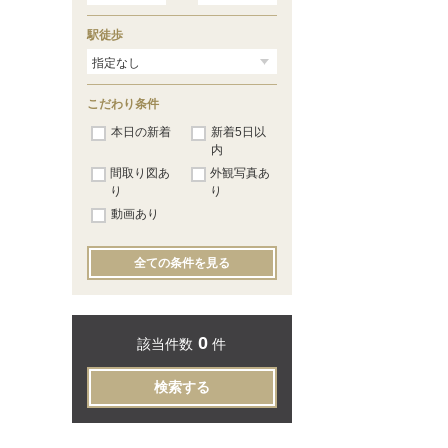
白石
（2）
高砂
（1）
駅徒歩
岩見沢
（3）
近文
（1）
旭川
（8）
こだわり条件
本日の新着
新着5日以
内
間取り図あ
外観写真あ
り
り
動画あり
全ての条件を見る
0
該当件数
件
検索する