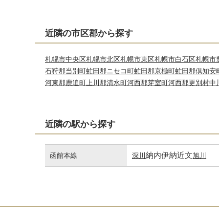
近隣の市区郡から探す
札幌市中央区
札幌市北区
札幌市東区
札幌市白石区
札幌市
石狩郡当別町
虻田郡ニセコ町
虻田郡京極町
虻田郡倶知安
河東郡鹿追町
上川郡清水町
河西郡芽室町
河西郡更別村
中
近隣の駅から探す
納内
伊納
近文
函館本線
深川
旭川