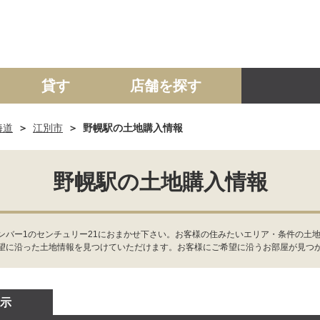
貸す
店舗を探す
海道
江別市
野幌駅の土地購入情報
建て
マンション
土地
事業投資用
野幌駅の土地購入情報
ンバー1のセンチュリー21におまかせ下さい。お客様の住みたいエリア・条件の土
望に沿った土地情報を見つけていただけます。お客様にご希望に沿うお部屋が見つ
示