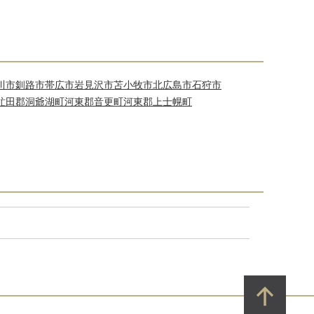
川市
釧路市
帯広市
岩見沢市
苫小牧市
北広島市
石狩市
虻田郡洞爺湖町
河東郡音更町
河東郡上士幌町