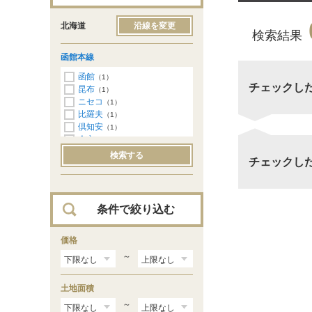
北海道
沿線を変更
検索結果
函館本線
函館
（1）
チェックし
昆布
（1）
ニセコ
（1）
比羅夫
（1）
倶知安
（1）
余市
（2）
小樽
（4）
検索する
チェックし
南小樽
（3）
小樽築港
（6）
朝里
（1）
銭函
（3）
条件で絞り込む
ほしみ
（2）
星置
（2）
手稲
価格
（6）
稲積公園
（2）
～
発寒中央
（1）
琴似
（4）
土地面積
桑園
（1）
札幌
（1）
～