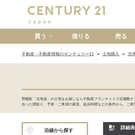
買う
借りる
売る
不動産・不動産情報のセンチュリー21
土地購入
北
新築一戸建て
中古一戸
野幌駅「北海道」の土地をお探しなら不動産フランチャイズ店舗数ナ
合った間取り、予算・ご希望の家賃、徒歩時間などの条件から、ご希
詳細表
沿線から探す