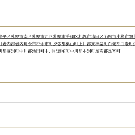
豊平区
札幌市南区
札幌市西区
札幌市手稲区
札幌市清田区
函館市
小樽市
旭
町
岩内郡岩内町
余市郡余市町
夕張郡栗山町
上川郡東神楽町
白老郡白老町
川郡幕別町
中川郡池田町
中川郡豊頃町
中川郡本別町
足寄郡足寄町