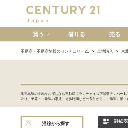
買う
借りる
売る
不動産・不動産情報のセンチュリー21
土地購入
東
新築一戸建て
中古一戸
奥羽本線の土地をお探しなら不動産フランチャイズ店舗数ナンバー1
取り、予算・ご希望の家賃、徒歩時間などの条件から、ご希望に沿っ
詳細表
沿線から探す