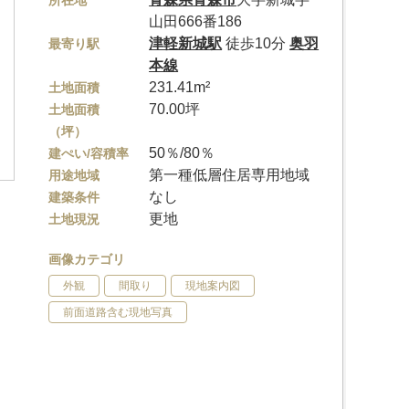
所在地
山田666番186
津軽新城駅
徒歩10分
奥羽
最寄り駅
本線
231.41m²
土地面積
70.00坪
土地面積
（坪）
50％/80％
建ぺい/容積率
第一種低層住居専用地域
用途地域
なし
建築条件
更地
土地現況
画像カテゴリ
外観
間取り
現地案内図
前面道路含む現地写真