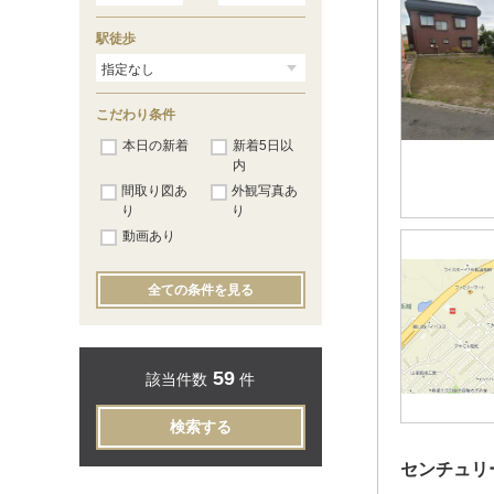
駅徒歩
こだわり条件
本日の新着
新着5日以
内
間取り図あ
外観写真あ
り
り
動画あり
全ての条件を見る
59
該当件数
件
検索する
センチュリ