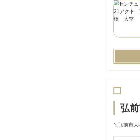
弘前
＼弘前市大