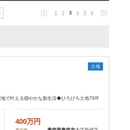
1
2
3
4
5
6
土地
地で叶える穏やかな新生活◆ひろびろ土地70坪
400万円
青森県
青森市
大字新城字