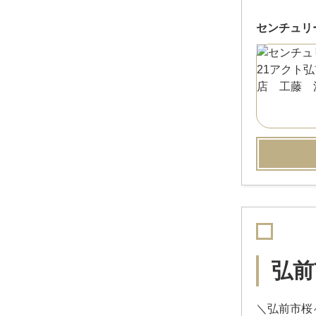
センチュリ
弘前
＼弘前市桜