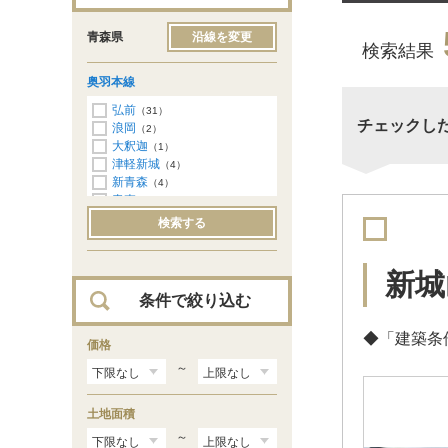
青森県
沿線を変更
検索結果
奥羽本線
弘前
（31）
チェックし
浪岡
（2）
大釈迦
（1）
津軽新城
（4）
新青森
（4）
青森
（17）
検索する
新城
条件で絞り込む
◆「建築条
価格
～
土地面積
～