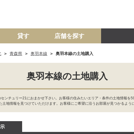
貸す
店舗を探す
北
青森県
奥羽本線
奥羽本線の土地購入
建て
マンション
土地
事業投資用
奥羽本線の土地購入
のセンチュリー21におまかせ下さい。お客様の住みたいエリア・条件の土地情報を5
た土地情報を見つけていただけます。お客様にご希望に沿うお部屋が見つかるよう
示