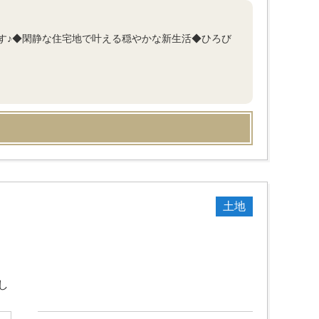
す♪◆閑静な住宅地で叶える穏やかな新生活◆ひろび
土地
し