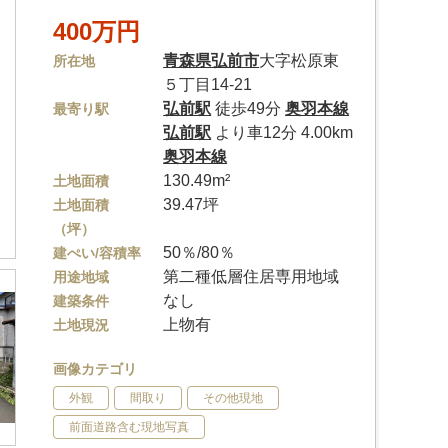
400万円
青森県
弘前市
大字松原東
所在地
５丁目14-21
弘前駅
徒歩49分
奥羽本線
最寄り駅
弘前駅
より車12分 4.00km
奥羽本線
130.49m²
土地面積
39.47坪
土地面積
（坪）
50％/80％
建ぺい/容積率
第二種低層住居専用地域
用途地域
なし
建築条件
上物有
土地現況
画像カテゴリ
外観
間取り
その他現地
前面道路含む現地写真