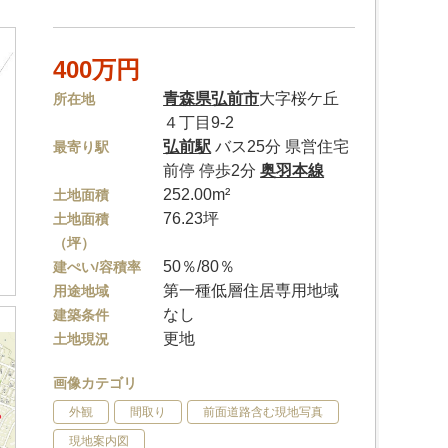
400万円
青森県
弘前市
大字桜ケ丘
所在地
４丁目9-2
弘前駅
バス25分 県営住宅
最寄り駅
前停 停歩2分
奥羽本線
252.00m²
土地面積
76.23坪
土地面積
（坪）
50％/80％
建ぺい/容積率
第一種低層住居専用地域
用途地域
なし
建築条件
更地
土地現況
画像カテゴリ
外観
間取り
前面道路含む現地写真
現地案内図