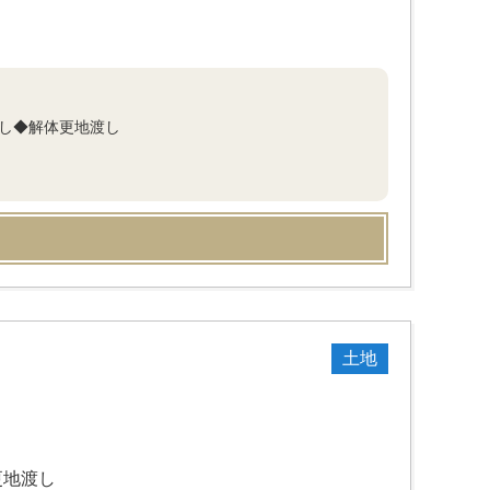
なし◆解体更地渡し
土地
更地渡し