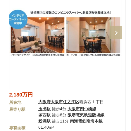
2,180万円
大阪府
大阪市住之江区
粉浜西１丁目
所在地
玉出駅
徒歩4分
大阪市四つ橋線
最寄り駅
塚西駅
徒歩8分
阪堺電気軌道阪堺線
粉浜駅
徒歩11分
南海電鉄南海本線
61.40m²
専有面積