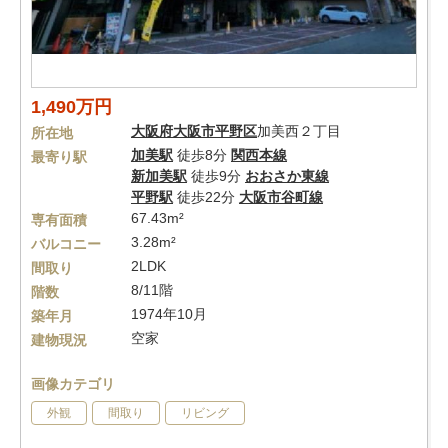
1,490万円
大阪府
大阪市平野区
加美西２丁目
所在地
加美駅
徒歩8分
関西本線
最寄り駅
新加美駅
徒歩9分
おおさか東線
平野駅
徒歩22分
大阪市谷町線
67.43m²
専有面積
3.28m²
バルコニー
2LDK
間取り
8/11階
階数
1974年10月
築年月
空家
建物現況
画像カテゴリ
外観
間取り
リビング