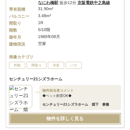
なにわ橋駅
徒歩12分
京阪電鉄中之島線
31.90m²
専有面積
3.48m²
バルコニー
1R
間取り
5/10階
階数
1980年08月
築年月
空家
建物現況
画像カテゴリ
外観
間取り
洋室
バス
センチュリー21シズラホーム
物件担当者コメント
◆ペット飼育OK◆
センチュリー21シズラホーム 畑下 泰徹
物件を詳しく見る