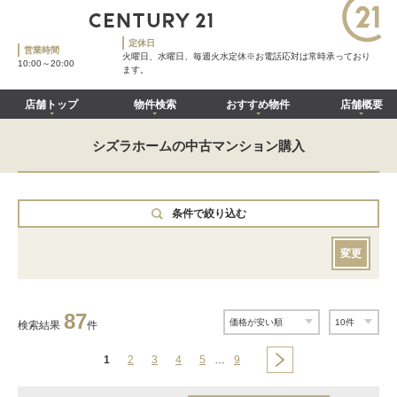
定休日
営業時間
火曜日、水曜日、毎週火水定休※お電話応対は常時承っており
10:00～20:00
ます。
店舗トップ
物件検索
おすすめ物件
店舗概要
シズラホームの中古マンション購入
条件で絞り込む
変更
87
検索結果
件
1
2
3
4
5
…
9