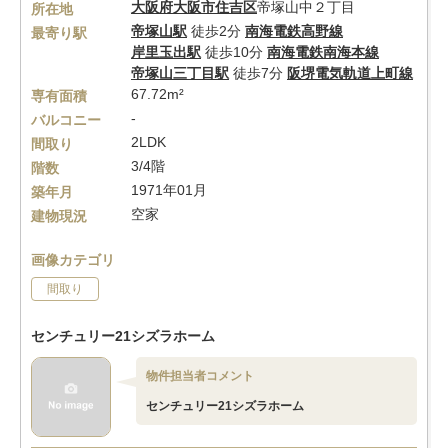
大阪府
大阪市住吉区
帝塚山中２丁目
所在地
帝塚山駅
徒歩2分
南海電鉄高野線
最寄り駅
岸里玉出駅
徒歩10分
南海電鉄南海本線
帝塚山三丁目駅
徒歩7分
阪堺電気軌道上町線
67.72m²
専有面積
-
バルコニー
2LDK
間取り
3/4階
階数
1971年01月
築年月
空家
建物現況
画像カテゴリ
間取り
センチュリー21シズラホーム
物件担当者コメント
センチュリー21シズラホーム