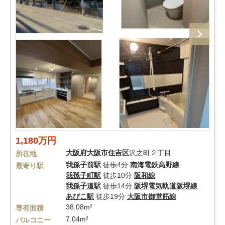
1,180万円
大阪府
大阪市住吉区
沢之町２丁目
所在地
我孫子前駅
徒歩4分
南海電鉄高野線
最寄り駅
我孫子町駅
徒歩10分
阪和線
我孫子道駅
徒歩14分
阪堺電気軌道阪堺線
あびこ駅
徒歩19分
大阪市御堂筋線
38.08m²
専有面積
7.04m²
バルコニー