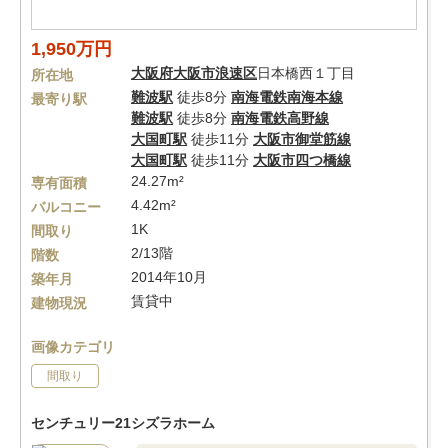
1,950万円
大阪府
大阪市浪速区
日本橋西１丁目
所在地
難波駅
徒歩8分
南海電鉄南海本線
最寄り駅
難波駅
徒歩8分
南海電鉄高野線
大国町駅
徒歩11分
大阪市御堂筋線
大国町駅
徒歩11分
大阪市四つ橋線
24.27m²
専有面積
4.42m²
バルコニー
1K
間取り
2/13階
階数
2014年10月
築年月
賃貸中
建物現況
画像カテゴリ
間取り
センチュリー21シズラホーム