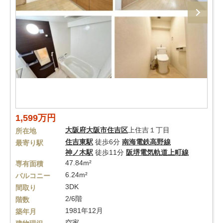
1,599万円
大阪府
大阪市住吉区
上住吉１丁目
所在地
住吉東駅
徒歩6分
南海電鉄高野線
最寄り駅
神ノ木駅
徒歩11分
阪堺電気軌道上町線
47.84m²
専有面積
6.24m²
バルコニー
3DK
間取り
2/6階
階数
1981年12月
築年月
空家