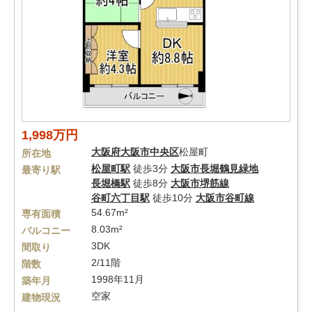
1,998万円
大阪府
大阪市中央区
松屋町
所在地
松屋町駅
徒歩3分
大阪市長堀鶴見緑地
最寄り駅
長堀橋駅
徒歩8分
大阪市堺筋線
谷町六丁目駅
徒歩10分
大阪市谷町線
54.67m²
専有面積
8.03m²
バルコニー
3DK
間取り
2/11階
階数
1998年11月
築年月
空家
建物現況