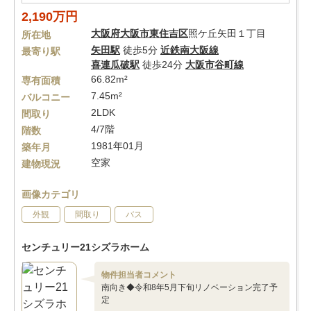
2,190万円
大阪府
大阪市東住吉区
照ケ丘矢田１丁目
所在地
矢田駅
徒歩5分
近鉄南大阪線
最寄り駅
喜連瓜破駅
徒歩24分
大阪市谷町線
66.82m²
専有面積
7.45m²
バルコニー
2LDK
間取り
4/7階
階数
1981年01月
築年月
空家
建物現況
画像カテゴリ
外観
間取り
バス
センチュリー21シズラホーム
物件担当者コメント
南向き◆令和8年5月下旬リノベーション完了予
定