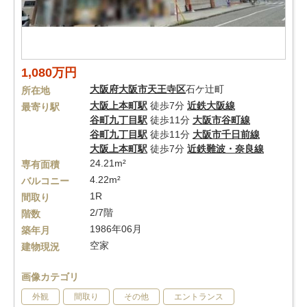
1,080万円
大阪府
大阪市天王寺区
石ケ辻町
所在地
大阪上本町駅
徒歩7分
近鉄大阪線
最寄り駅
谷町九丁目駅
徒歩11分
大阪市谷町線
谷町九丁目駅
徒歩11分
大阪市千日前線
大阪上本町駅
徒歩7分
近鉄難波・奈良線
24.21m²
専有面積
4.22m²
バルコニー
1R
間取り
2/7階
階数
1986年06月
築年月
空家
建物現況
画像カテゴリ
外観
間取り
その他
エントランス