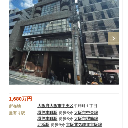
1,680万円
大阪府
大阪市中央区
平野町１丁目
所在地
堺筋本町駅
徒歩8分
大阪市中央線
最寄り駅
堺筋本町駅
徒歩8分
大阪市堺筋線
北浜駅
徒歩9分
京阪電気鉄道京阪線