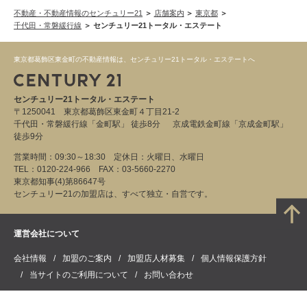
不動産・不動産情報のセンチュリー21
店舗案内
東京都
千代田・常磐緩行線
センチュリー21トータル・エステート
東京都葛飾区東金町の不動産情報は、センチュリー21トータル・エステートへ
センチュリー21トータル・エステート
〒1250041 東京都葛飾区東金町４丁目21-2
千代田・常磐緩行線「金町駅」 徒歩8分 京成電鉄金町線「京成金町駅」
徒歩9分
営業時間：09:30～18:30 定休日：火曜日、水曜日
TEL：0120-224-966 FAX：03-5660-2270
東京都知事(4)第86647号
センチュリー21の加盟店は、すべて独立・自営です。
運営会社について
会社情報
加盟のご案内
加盟店人材募集
個人情報保護方針
当サイトのご利用について
お問い合わせ