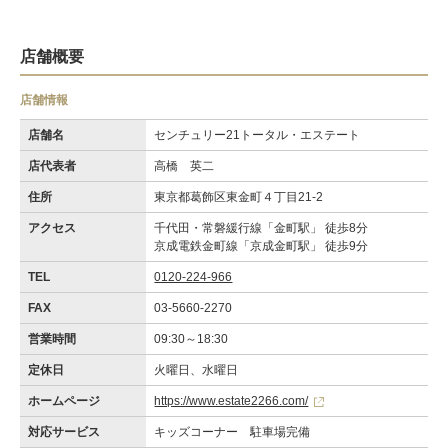
店舗概要
店舗情報
店舗名
センチュリー21トータル・エステート
店代表者
高橋 英二
住所
東京都葛飾区東金町４丁目21-2
アクセス
千代田・常磐緩行線「金町駅」 徒歩8分
京成電鉄金町線「京成金町駅」 徒歩9分
TEL
0120-224-966
FAX
03-5660-2270
営業時間
09:30～18:30
定休日
火曜日、水曜日
ホームページ
https://www.estate2266.com/
対応サービス
キッズコーナー 駐車場完備