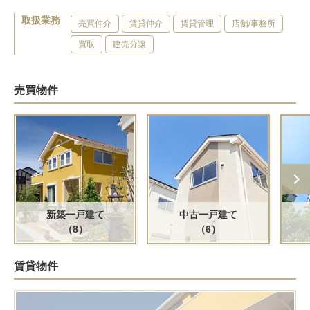
取扱業務
売買仲介
賃貸仲介
賃貸管理
店舗/事務所
買取
建売分譲
売買物件
新築一戸建て
中古一戸建て
（8）
（6）
賃貸物件