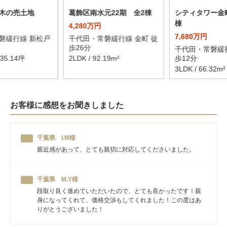
木の売土地
葛飾区南水元22期 全2棟
シティタワー金
棟
4,280万円
7,680万円
磐緩行線 新松戸
千代田・常磐緩行線 金町 徒
歩26分
千代田・常磐緩行
 35.14坪
2LDK / 92.19m²
歩12分
3LDK / 66.32m²
お客様に感想をお聞きしました
千葉県 I.M様
親近感があって、とても親切に対応してくださいました。
千葉県 M.Y様
段取り良く進めていただいたので、とても良かったです！親
身になってくれて、価格交渉もしてくれました！この度はあ
りがとうございました！