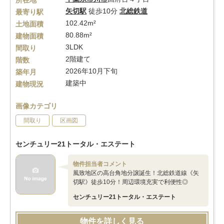
所在地
矢切駅
徒歩10分
北総鉄道
最寄り駅
102.42m²
土地面積
80.88m²
建物面積
3LDK
間取り
2階建て
階数
2026年10月下旬
築年月
建築中
建物現況
画像カテゴリ
間取り
区画図
センチュリー21トータル・エステート
物件担当者コメント
風致地区の高台角地分譲誕生！北総鉄道線《矢
切駅》徒歩10分！周辺環境充実で利便性◎
センチュリー21トータル・エステート
物件を詳しく見る