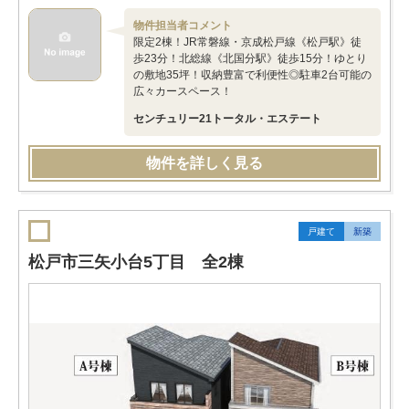
物件担当者コメント
限定2棟！JR常磐線・京成松戸線《松戸駅》徒
歩23分！北総線《北国分駅》徒歩15分！ゆとり
の敷地35坪！収納豊富で利便性◎駐車2台可能の
広々カースペース！
センチュリー21トータル・エステート
物件を詳しく見る
戸建て
新築
松戸市三矢小台5丁目 全2棟