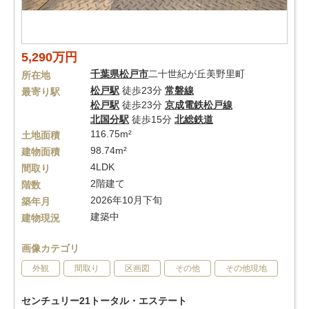
5,290万円
千葉県
松戸市
二十世紀が丘美野里町
所在地
松戸駅
徒歩23分
常磐線
最寄り駅
松戸駅
徒歩23分
京成電鉄松戸線
北国分駅
徒歩15分
北総鉄道
116.75m²
土地面積
98.74m²
建物面積
4LDK
間取り
2階建て
階数
2026年10月下旬
築年月
建築中
建物現況
画像カテゴリ
外観
間取り
区画図
その他
その他現地
センチュリー21トータル・エステート