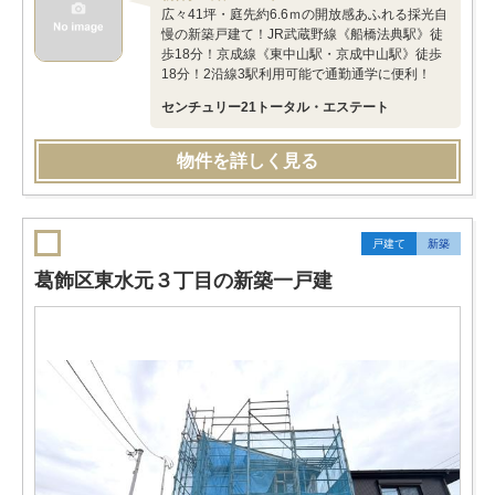
広々41坪・庭先約6.6ｍの開放感あふれる採光自
慢の新築戸建て！JR武蔵野線《船橋法典駅》徒
歩18分！京成線《東中山駅・京成中山駅》徒歩
18分！2沿線3駅利用可能で通勤通学に便利！
センチュリー21トータル・エステート
物件を詳しく見る
戸建て
新築
葛飾区東水元３丁目の新築一戸建