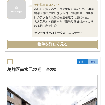
物件担当者コメント
暮らしの質を高める長期優良対象の住宅！JR常
磐線《北松戸駅》徒歩17分！通勤通学・お出掛
けのアクセス良好◎耐震構造で地震にも強い！
大人気角地・南東向きで陽当り良好◎たっぷり
の収納で利便性◎
センチュリー21トータル・エステート
物件を詳しく見る
戸建て
新築
葛飾区南水元22期 全2棟