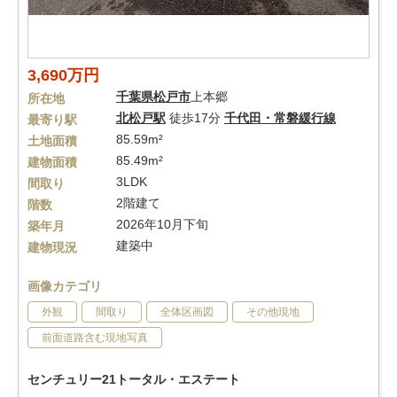
3,690万円
千葉県
松戸市
上本郷
所在地
北松戸駅
徒歩17分
千代田・常磐緩行線
最寄り駅
85.59m²
土地面積
85.49m²
建物面積
3LDK
間取り
2階建て
階数
2026年10月下旬
築年月
建築中
建物現況
画像カテゴリ
外観
間取り
全体区画図
その他現地
前面道路含む現地写真
センチュリー21トータル・エステート