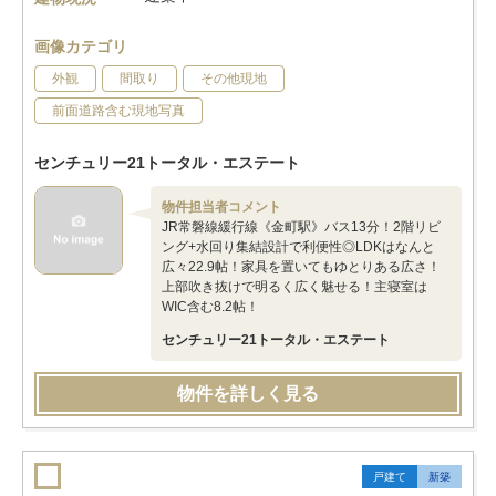
画像カテゴリ
外観
間取り
その他現地
前面道路含む現地写真
センチュリー21トータル・エステート
物件担当者コメント
JR常磐線緩行線《金町駅》バス13分！2階リビ
ング+水回り集結設計で利便性◎LDKはなんと
広々22.9帖！家具を置いてもゆとりある広さ！
上部吹き抜けで明るく広く魅せる！主寝室は
WIC含む8.2帖！
センチュリー21トータル・エステート
物件を詳しく見る
戸建て
新築