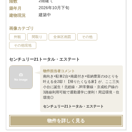
2階建て
階数
2026年10月下旬
築年月
建築中
建物現況
画像カテゴリ
外観
間取り
全体区画図
その他
その他現地
センチュリー21トータル・エステート
物件担当者コメント
南向き×駐車2台×南庭付き×収納豊富のゆとりを
叶える全2邸！【帰りたくなる家】が、ここ三矢
小台に誕生！北総線・JR常磐線・京成松戸線の
3路線利用可能で通勤通学に便利！周辺環境・住
環境◎
センチュリー21トータル・エステート
物件を詳しく見る