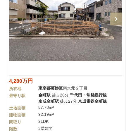
4,280万円
東京都
葛飾区
南水元２丁目
所在地
金町駅
徒歩26分
千代田・常磐緩行線
最寄り駅
京成金町駅
徒歩27分
京成電鉄金町線
57.78m²
土地面積
92.19m²
建物面積
2LDK
間取り
3階建て
階数