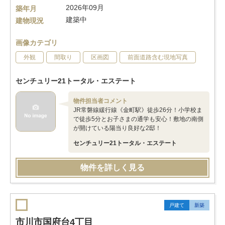
2026年09月
築年月
建築中
建物現況
画像カテゴリ
外観
間取り
区画図
前面道路含む現地写真
センチュリー21トータル・エステート
物件担当者コメント
JR常磐線緩行線《金町駅》徒歩26分！小学校ま
で徒歩5分とお子さまの通学も安心！敷地の南側
が開けている陽当り良好な2邸！
センチュリー21トータル・エステート
物件を詳しく見る
戸建て
新築
市川市国府台4丁目