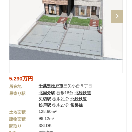
5,290万円
千葉県
松戸市
三矢小台５丁目
所在地
北国分駅
徒歩18分
北総鉄道
最寄り駅
矢切駅
徒歩21分
北総鉄道
松戸駅
徒歩27分
常磐線
128.60m²
土地面積
98.12m²
建物面積
3SLDK
間取り