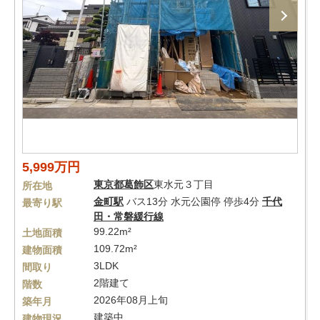
5,999万円
東京都
葛飾区
東水元３丁目
所在地
金町駅
バス13分 水元公園停 停歩4分
千代
最寄り駅
田・常磐緩行線
99.22m²
土地面積
109.72m²
建物面積
3LDK
間取り
2階建て
階数
2026年08月上旬
築年月
建築中
建物現況