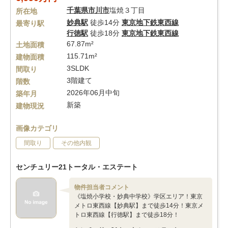
千葉県
市川市
塩焼３丁目
所在地
妙典駅
徒歩14分
東京地下鉄東西線
最寄り駅
行徳駅
徒歩18分
東京地下鉄東西線
67.87m²
土地面積
115.71m²
建物面積
3SLDK
間取り
3階建て
階数
2026年06月中旬
築年月
新築
建物現況
画像カテゴリ
間取り
その他内観
センチュリー21トータル・エステート
物件担当者コメント
《塩焼小学校・妙典中学校》学区エリア！東京
メトロ東西線【妙典駅】まで徒歩14分！東京メ
トロ東西線【行徳駅】まで徒歩18分！