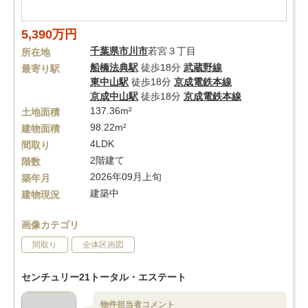
5,390万円
千葉県
市川市
若宮３丁目
所在地
船橋法典駅
徒歩18分
武蔵野線
最寄り駅
東中山駅
徒歩18分
京成電鉄本線
京成中山駅
徒歩18分
京成電鉄本線
137.36m²
土地面積
98.22m²
建物面積
4LDK
間取り
2階建て
階数
2026年09月上旬
築年月
建築中
建物現況
画像カテゴリ
間取り
全体区画図
センチュリー21トータル・エステート
物件担当者コメント