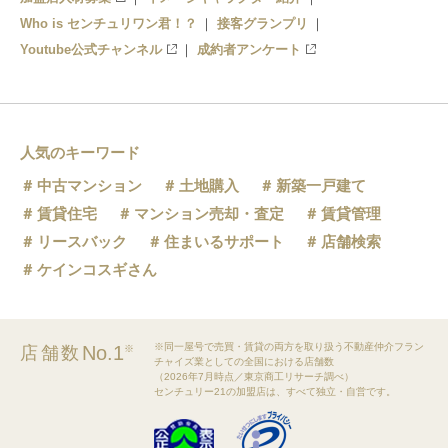
Who is センチュリワン君！？
接客グランプリ
Youtube公式チャンネル
成約者アンケート
人気のキーワード
中古マンション
土地購入
新築一戸建て
賃貸住宅
マンション売却・査定
賃貸管理
リースバック
住まいるサポート
店舗検索
ケインコスギさん
※同一屋号で売買・賃貸の両方を取り扱う不動産仲介フラン
No.1
店舗数
※
チャイズ業としての全国における店舗数
（2026年7月時点／東京商工リサーチ調べ）
センチュリー21の加盟店は、すべて独立・自営です。