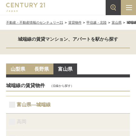
不動産・不動産情報のセンチュリー21
賃貸物件
甲信越・北陸
富山県
城端
城端線の賃貸マンション、アパートを駅から探す
山梨県
長野県
富山県
城端線の賃貸物件
（沿線から探す）
富山県―城端線
高岡