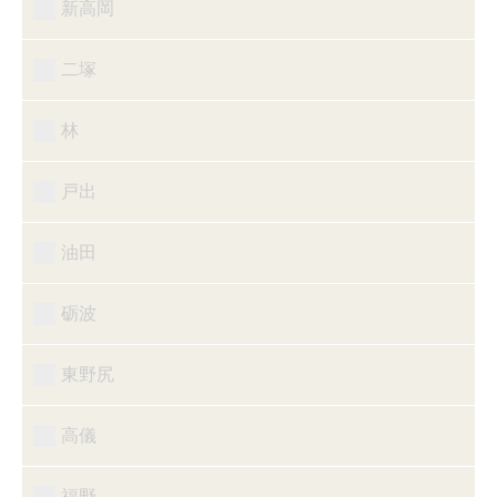
新高岡
二塚
林
戸出
油田
砺波
東野尻
高儀
福野