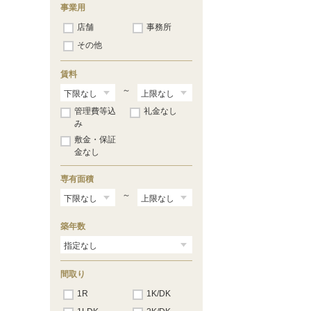
事業用
店舗
事務所
その他
賃料
～
管理費等込
礼金なし
み
敷金・保証
金なし
専有面積
～
築年数
間取り
1R
1K/DK