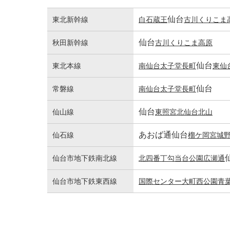
仙台
東北新幹線
白石蔵王
古川
くりこま
仙台
秋田新幹線
古川
くりこま高原
仙台
東北本線
南仙台
太子堂
長町
東仙
仙台
常磐線
南仙台
太子堂
長町
仙台
仙山線
東照宮
北仙台
北山
あおば通
仙台
仙石線
榴ケ岡
宮城
仙台市地下鉄南北線
北四番丁
勾当台公園
広瀬通
仙台市地下鉄東西線
国際センター
大町西公園
青