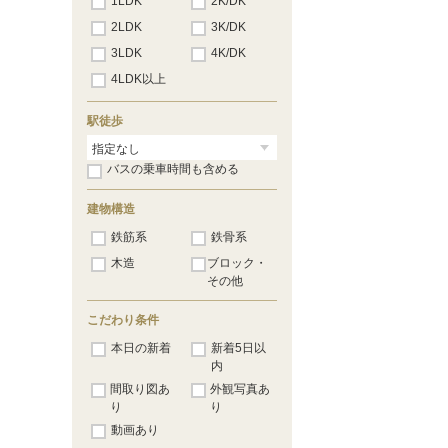
1LDK
2K/DK
2LDK
3K/DK
3LDK
4K/DK
4LDK以上
駅徒歩
バスの乗車時間も含める
建物構造
鉄筋系
鉄骨系
木造
ブロック・
その他
こだわり条件
本日の新着
新着5日以
内
間取り図あ
外観写真あ
り
り
動画あり