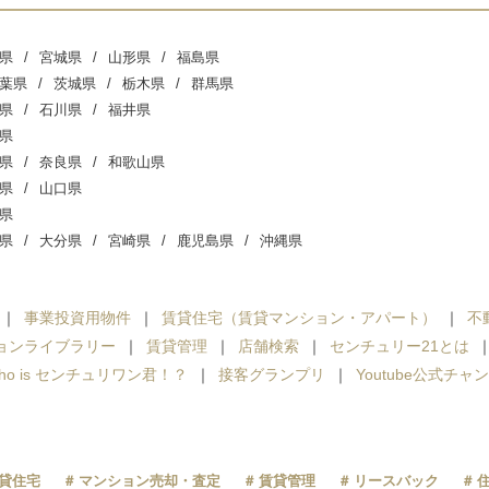
県
宮城県
山形県
福島県
葉県
茨城県
栃木県
群馬県
県
石川県
福井県
県
県
奈良県
和歌山県
県
山口県
県
県
大分県
宮崎県
鹿児島県
沖縄県
事業投資用物件
賃貸住宅（賃貸マンション・アパート）
不
ョンライブラリー
賃貸管理
店舗検索
センチュリー21とは
ho is センチュリワン君！？
接客グランプリ
Youtube公式チャ
貸住宅
マンション売却・査定
賃貸管理
リースバック