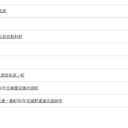
高原
台
岩切
新利府
野原
陸前原ノ町
仙台
五橋
愛宕橋
河原町
仙台
葉通一番町
宮城野通
連坊
薬師堂