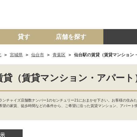
貸す
店舗を探す
北
宮城県
仙台市
青葉区
仙台駅の賃貸（賃貸マンション
建て
マンション
土地
事業投資用
賃貸（賃貸マンション・アパート
ランチャイズ店舗数ナンバー1のセンチュリー21におまかせ下さい。お客様の住み
希望の家賃、徒歩時間などの条件から、ご希望に沿った賃貸マンション、アパート
示