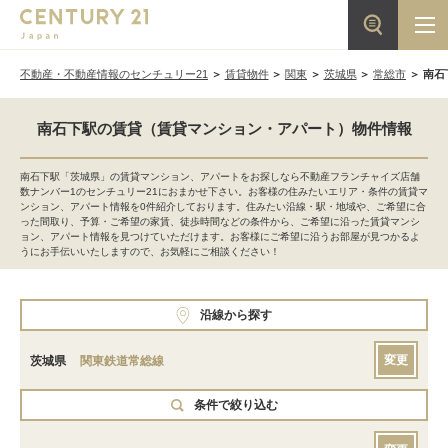
不動産・不動産情報のセンチュリー21
賃貸物件
関東
茨城県
常総市
南石
南石下駅の賃貸（賃貸マンション・アパート）物件情報
南石下駅「茨城県」の賃貸マンション、アパートをお探しなら不動産フランチャイズ店舗
数ナンバー1のセンチュリー21におまかせ下さい。お客様の住みたいエリア・条件の賃貸マ
ンション、アパート情報を0件紹介しております。住みたい沿線・駅・地域や、ご希望に合
った間取り、予算・ご希望の家賃、徒歩時間などの条件から、ご希望に沿った賃貸マンシ
ョン、アパート情報を見つけていただけます。お客様にご希望に沿うお部屋が見つかるよ
うにお手伝いいたしますので、お気軽にご相談ください！
沿線から探す
変更
茨城県
関東鉄道常総線
条件で絞り込む