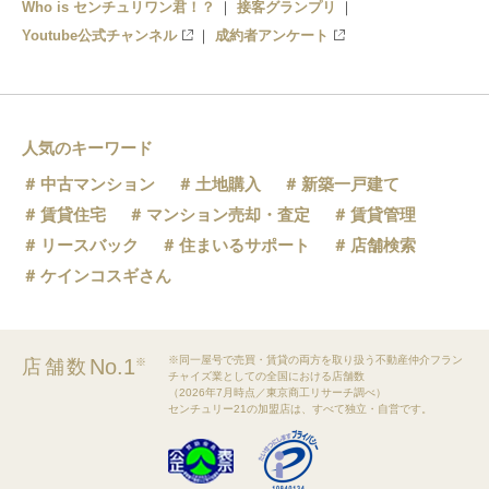
Who is センチュリワン君！？
接客グランプリ
Youtube公式チャンネル
成約者アンケート
人気のキーワード
中古マンション
土地購入
新築一戸建て
賃貸住宅
マンション売却・査定
賃貸管理
リースバック
住まいるサポート
店舗検索
ケインコスギさん
※同一屋号で売買・賃貸の両方を取り扱う不動産仲介フラン
No.1
店舗数
※
チャイズ業としての全国における店舗数
（2026年7月時点／東京商工リサーチ調べ）
センチュリー21の加盟店は、すべて独立・自営です。