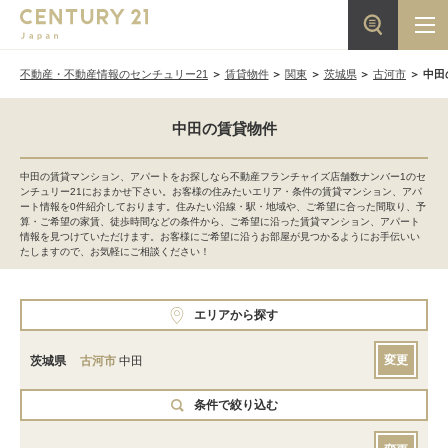
不動産・不動産情報のセンチュリー21
賃貸物件
関東
茨城県
古河市
中田
中田の賃貸物件
中田の賃貸マンション、アパートをお探しなら不動産フランチャイズ店舗数ナンバー1のセ
ンチュリー21におまかせ下さい。お客様の住みたいエリア・条件の賃貸マンション、アパ
ート情報を0件紹介しております。住みたい沿線・駅・地域や、ご希望に合った間取り、予
算・ご希望の家賃、徒歩時間などの条件から、ご希望に沿った賃貸マンション、アパート
情報を見つけていただけます。お客様にご希望に沿うお部屋が見つかるようにお手伝いい
たしますので、お気軽にご相談ください！
エリアから探す
変更
茨城県
古河市
中田
条件で絞り込む