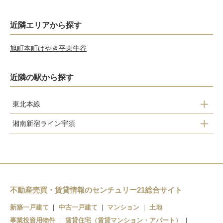
近隣エリアから探す
旭町
本町
けやき平
東牛谷
近隣の駅から探す
東北本線
湘南新宿ライン宇須
古河
古河
不動産売買・賃貸情報のセンチュリー21総合サイト
新築一戸建て
中古一戸建て
マンション
土地
事業投資用物件
賃貸住宅（賃貸マンション・アパート）