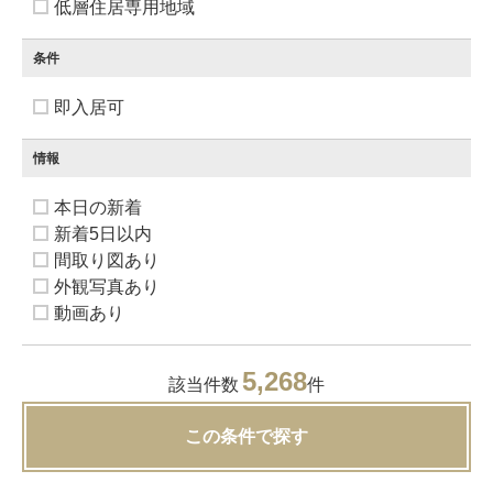
低層住居専用地域
条件
即入居可
情報
本日の新着
新着5日以内
間取り図あり
外観写真あり
動画あり
5,268
該当件数
件
この条件で探す