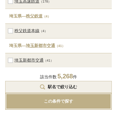
埼玉高速鉄道
（178）
埼玉県―
秩父鉄道
（4）
秩父鉄道本線
（4）
埼玉県―
埼玉新都市交通
（41）
埼玉新都市交通
（41）
5,268
該当件数
件
駅名で絞り込む
この条件で探す