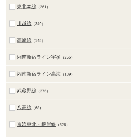
東北本線
（261）
川越線
（349）
高崎線
（145）
湘南新宿ライン宇須
（255）
湘南新宿ライン高海
（139）
武蔵野線
（276）
八高線
（68）
京浜東北・根岸線
（328）