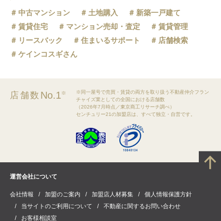
中古マンション
土地購入
新築一戸建て
賃貸住宅
マンション売却・査定
賃貸管理
リースバック
住まいるサポート
店舗検索
ケインコスギさん
※同一屋号で売買・賃貸の両方を取り扱う不動産仲介フラン
No.1
店舗数
※
チャイズ業としての全国における店舗数
（2026年7月時点／東京商工リサーチ調べ）
センチュリー21の加盟店は、すべて独立・自営です。
運営会社について
会社情報
加盟のご案内
加盟店人材募集
個人情報保護方針
当サイトのご利用について
不動産に関するお問い合わせ
お客様相談室