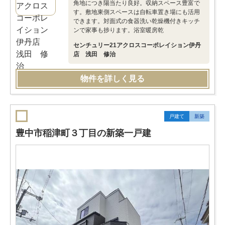
角地につき陽当たり良好。収納スペース豊富で
す。敷地東側スペースは自転車置き場にも活用
できます。対面式の食器洗い乾燥機付きキッチ
ンで家事も捗ります。浴室暖房乾
センチュリー21アクロスコーポレイション伊丹
店 浅田 修治
物件を詳しく見る
戸建て
新築
豊中市稲津町３丁目の新築一戸建