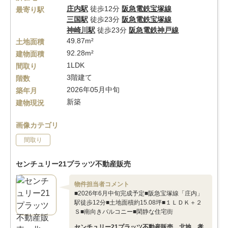
庄内駅
徒歩12分
阪急電鉄宝塚線
最寄り駅
三国駅
徒歩23分
阪急電鉄宝塚線
神崎川駅
徒歩23分
阪急電鉄神戸線
49.87m²
土地面積
92.28m²
建物面積
1LDK
間取り
3階建て
階数
2026年05月中旬
築年月
新築
建物現況
画像カテゴリ
間取り
センチュリー21プラッツ不動産販売
物件担当者コメント
■2026年6月中旬完成予定■阪急宝塚線「庄内」
駅徒歩12分■土地面積約15.08坪■１ＬＤＫ＋２
Ｓ■南向きバルコニー■閑静な住宅街
センチュリー21プラッツ不動産販売 北地 孝