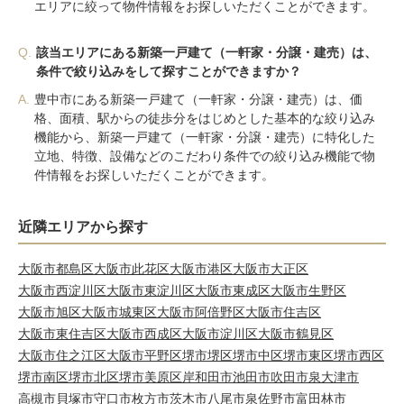
エリアに絞って物件情報をお探しいただくことができます。
Q.
該当エリアにある新築一戸建て（一軒家・分譲・建売）は、
条件で絞り込みをして探すことができますか？
A.
豊中市にある新築一戸建て（一軒家・分譲・建売）は、価
格、面積、駅からの徒歩分をはじめとした基本的な絞り込み
機能から、新築一戸建て（一軒家・分譲・建売）に特化した
立地、特徴、設備などのこだわり条件での絞り込み機能で物
件情報をお探しいただくことができます。
近隣エリアから探す
大阪市都島区
大阪市此花区
大阪市港区
大阪市大正区
大阪市西淀川区
大阪市東淀川区
大阪市東成区
大阪市生野区
大阪市旭区
大阪市城東区
大阪市阿倍野区
大阪市住吉区
大阪市東住吉区
大阪市西成区
大阪市淀川区
大阪市鶴見区
大阪市住之江区
大阪市平野区
堺市堺区
堺市中区
堺市東区
堺市西区
堺市南区
堺市北区
堺市美原区
岸和田市
池田市
吹田市
泉大津市
高槻市
貝塚市
守口市
枚方市
茨木市
八尾市
泉佐野市
富田林市