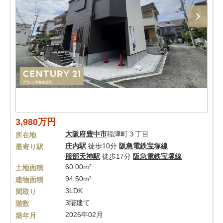
3,980万円
大阪府
豊中市
稲津町３丁目
所在地
庄内駅
徒歩10分
阪急電鉄宝塚線
最寄り駅
服部天神駅
徒歩17分
阪急電鉄宝塚線
60.00m²
土地面積
94.50m²
建物面積
3LDK
間取り
3階建て
階数
2026年02月
築年月