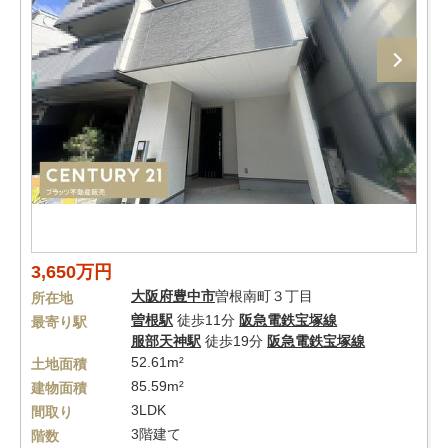
3,650万円
大阪府
豊中市
曽根南町３丁目
所在地
曽根駅
徒歩11分
阪急電鉄宝塚線
最寄り駅
服部天神駅
徒歩19分
阪急電鉄宝塚線
52.61m²
土地面積
85.59m²
建物面積
3LDK
間取り
3階建て
階数