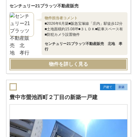
センチュリー21プラッツ不動産販売
物件担当者コメント
■2026年6月築■阪急宝塚線「庄内」駅徒歩12分
■土地面積約15.08坪■３ＬＤＫ■駐車スペース有
■防犯カメラ設置物件
センチュリー21プラッツ不動産販売 北地 孝
行
物件を詳しく見る
戸建て
新築
豊中市螢池西町２丁目の新築一戸建