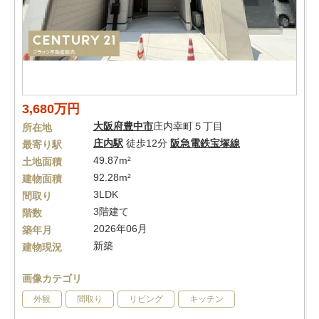
3,680万円
大阪府
豊中市
庄内幸町５丁目
所在地
庄内駅
徒歩12分
阪急電鉄宝塚線
最寄り駅
49.87m²
土地面積
92.28m²
建物面積
3LDK
間取り
3階建て
階数
2026年06月
築年月
新築
建物現況
画像カテゴリ
外観
間取り
リビング
キッチン