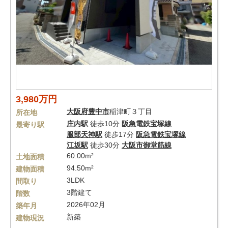
3,980万円
大阪府
豊中市
稲津町３丁目
所在地
庄内駅
徒歩10分
阪急電鉄宝塚線
最寄り駅
服部天神駅
徒歩17分
阪急電鉄宝塚線
江坂駅
徒歩30分
大阪市御堂筋線
60.00m²
土地面積
94.50m²
建物面積
3LDK
間取り
3階建て
階数
2026年02月
築年月
新築
建物現況