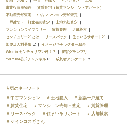
新築一戸建て
中古一戸建て
マンション
土地
千里中央駅
蛍池駅
事業投資用物件
賃貸住宅（賃貸マンション・アパート）
不動産売却査定
中古マンション売却査定
一戸建て・一軒家売却査定
土地売却査定
マンションライブラリー
賃貸管理
店舗検索
センチュリー21とは
リースバック
住まいるサポート21
加盟店人材募集
イメージキャラクター紹介
Who is センチュリワン君！？
接客グランプリ
Youtube公式チャンネル
成約者アンケート
人気のキーワード
中古マンション
土地購入
新築一戸建て
賃貸住宅
マンション売却・査定
賃貸管理
リースバック
住まいるサポート
店舗検索
ケインコスギさん