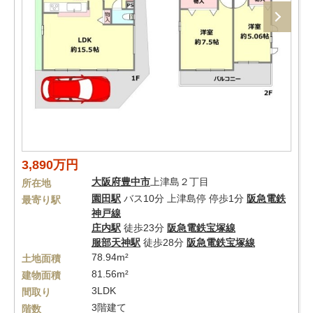
3,890万円
大阪府
豊中市
上津島２丁目
所在地
園田駅
バス10分 上津島停 停歩1分
阪急電鉄
最寄り駅
神戸線
庄内駅
徒歩23分
阪急電鉄宝塚線
服部天神駅
徒歩28分
阪急電鉄宝塚線
78.94m²
土地面積
81.56m²
建物面積
3LDK
間取り
3階建て
階数