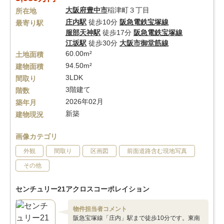
大阪府
豊中市
稲津町３丁目
所在地
庄内駅
徒歩10分
阪急電鉄宝塚線
最寄り駅
服部天神駅
徒歩17分
阪急電鉄宝塚線
江坂駅
徒歩30分
大阪市御堂筋線
60.00m²
土地面積
94.50m²
建物面積
3LDK
間取り
3階建て
階数
2026年02月
築年月
新築
建物現況
画像カテゴリ
外観
間取り
区画図
前面道路含む現地写真
その他
センチュリー21アクロスコーポレイション
物件担当者コメント
阪急宝塚線「庄内」駅まで徒歩10分です。東南