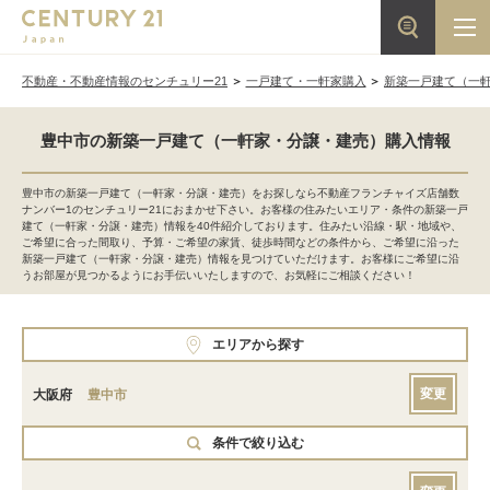
不動産・不動産情報のセンチュリー21
一戸建て・一軒家購入
新築一戸建て（一
豊中市の新築一戸建て（一軒家・分譲・建売）購入情報
豊中市の新築一戸建て（一軒家・分譲・建売）をお探しなら不動産フランチャイズ店舗数
ナンバー1のセンチュリー21におまかせ下さい。お客様の住みたいエリア・条件の新築一戸
建て（一軒家・分譲・建売）情報を40件紹介しております。住みたい沿線・駅・地域や、
ご希望に合った間取り、予算・ご希望の家賃、徒歩時間などの条件から、ご希望に沿った
新築一戸建て（一軒家・分譲・建売）情報を見つけていただけます。お客様にご希望に沿
うお部屋が見つかるようにお手伝いいたしますので、お気軽にご相談ください！
エリアから探す
変更
大阪府
豊中市
条件で絞り込む