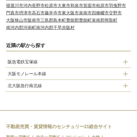
寝屋川市
河内長野市
松原市
大東市
和泉市
箕面市
柏原市
羽曳野市
門真市
摂津市
高石市
藤井寺市
東大阪市
泉南市
四條畷市
交野市
大阪狭山市
阪南市
三島郡島本町
豊能郡豊能町
泉南郡熊取町
南河内郡河南町
南河内郡千早赤阪村
近隣の駅から探す
阪急電鉄宝塚線
大阪モノレール本線
庄内駅
北大阪急行南北線
大阪空港駅
服部天神駅
緑地公園駅
蛍池駅
曽根駅
千里中央駅
柴原阪大前駅
岡町駅
少路駅
不動産売買・賃貸情報のセンチュリー21総合サイト
豊中駅