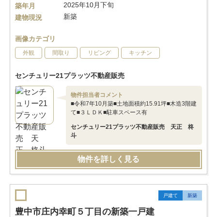
2025年10月下旬
築年月
新築
建物現況
画像カテゴリ
外観
間取り
リビング
キッチン
センチュリー21プラッツ不動産販売
物件担当者コメント
■令和7年10月築■土地面積約15.91坪■木造3階建
て■３ＬＤＫ■駐車スペース有
センチュリー21プラッツ不動産販売 天正 柊
斗
物件を詳しく見る
戸建て
新築
豊中市庄内幸町５丁目の新築一戸建