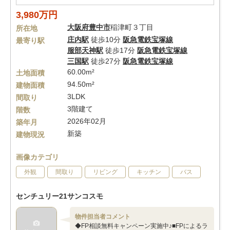
3,980万円
大阪府
豊中市
稲津町３丁目
所在地
庄内駅
徒歩10分
阪急電鉄宝塚線
最寄り駅
服部天神駅
徒歩17分
阪急電鉄宝塚線
三国駅
徒歩27分
阪急電鉄宝塚線
60.00m²
土地面積
94.50m²
建物面積
3LDK
間取り
3階建て
階数
2026年02月
築年月
新築
建物現況
画像カテゴリ
外観
間取り
リビング
キッチン
バス
センチュリー21サンコスモ
物件担当者コメント
◆FP相談無料キャンペーン実施中♪■FPによるラ