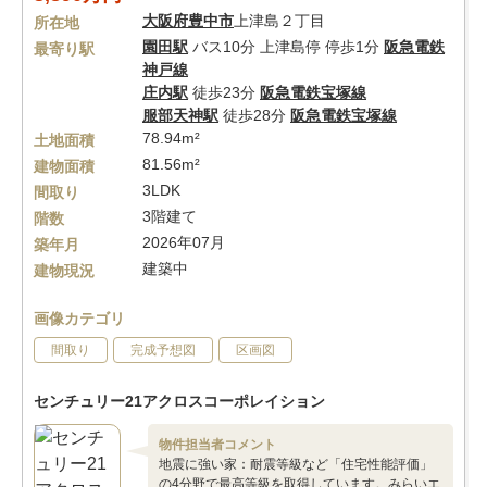
大阪府
豊中市
上津島２丁目
所在地
園田駅
バス10分 上津島停 停歩1分
阪急電鉄
最寄り駅
神戸線
庄内駅
徒歩23分
阪急電鉄宝塚線
服部天神駅
徒歩28分
阪急電鉄宝塚線
78.94m²
土地面積
81.56m²
建物面積
3LDK
間取り
3階建て
階数
2026年07月
築年月
建築中
建物現況
画像カテゴリ
間取り
完成予想図
区画図
センチュリー21アクロスコーポレイション
物件担当者コメント
地震に強い家：耐震等級など「住宅性能評価」
の4分野で最高等級を取得しています。みらいエ