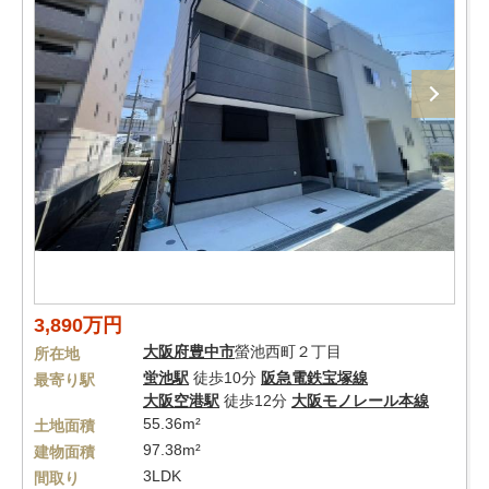
3,890万円
大阪府
豊中市
螢池西町２丁目
所在地
蛍池駅
徒歩10分
阪急電鉄宝塚線
最寄り駅
大阪空港駅
徒歩12分
大阪モノレール本線
55.36m²
土地面積
97.38m²
建物面積
3LDK
間取り