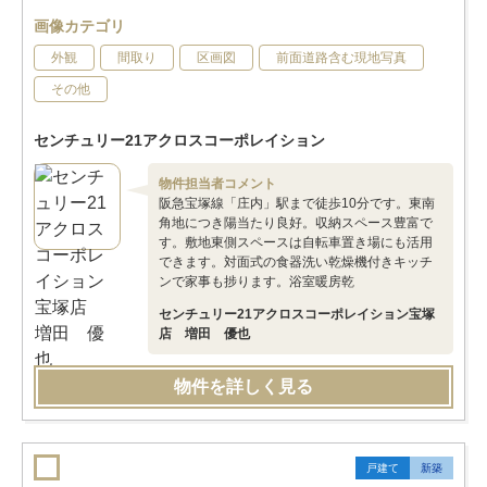
画像カテゴリ
外観
間取り
区画図
前面道路含む現地写真
その他
センチュリー21アクロスコーポレイション
物件担当者コメント
阪急宝塚線「庄内」駅まで徒歩10分です。東南
角地につき陽当たり良好。収納スペース豊富で
す。敷地東側スペースは自転車置き場にも活用
できます。対面式の食器洗い乾燥機付きキッチ
ンで家事も捗ります。浴室暖房乾
センチュリー21アクロスコーポレイション宝塚
店 増田 優也
物件を詳しく見る
戸建て
新築