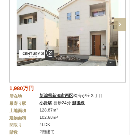
1,980万円
新潟県
新潟市西区
松海が丘３丁目
所在地
小針駅
徒歩24分
越後線
最寄り駅
128.87m²
土地面積
102.68m²
建物面積
4LDK
間取り
2階建て
階数