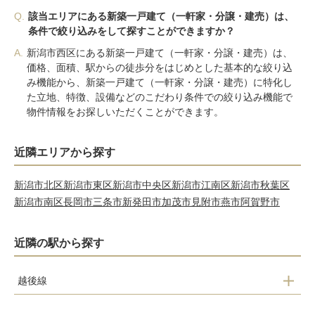
Q.
該当エリアにある新築一戸建て（一軒家・分譲・建売）は、
条件で絞り込みをして探すことができますか？
A.
新潟市西区にある新築一戸建て（一軒家・分譲・建売）は、
価格、面積、駅からの徒歩分をはじめとした基本的な絞り込
み機能から、新築一戸建て（一軒家・分譲・建売）に特化し
た立地、特徴、設備などのこだわり条件での絞り込み機能で
物件情報をお探しいただくことができます。
近隣エリアから探す
新潟市北区
新潟市東区
新潟市中央区
新潟市江南区
新潟市秋葉区
新潟市南区
長岡市
三条市
新発田市
加茂市
見附市
燕市
阿賀野市
近隣の駅から探す
越後線
越後赤塚駅