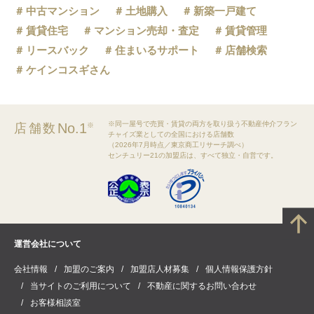
中古マンション
土地購入
新築一戸建て
賃貸住宅
マンション売却・査定
賃貸管理
リースバック
住まいるサポート
店舗検索
ケインコスギさん
※同一屋号で売買・賃貸の両方を取り扱う不動産仲介フラン
No.1
店舗数
※
チャイズ業としての全国における店舗数
（2026年7月時点／東京商工リサーチ調べ）
センチュリー21の加盟店は、すべて独立・自営です。
運営会社について
会社情報
加盟のご案内
加盟店人材募集
個人情報保護方針
当サイトのご利用について
不動産に関するお問い合わせ
お客様相談室