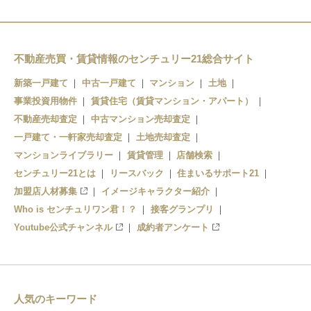
内野西が丘駅
内野駅
不動産売買・賃貸情報のセンチュリー21総合サイト
新築一戸建て
中古一戸建て
マンション
土地
新潟大学前駅
事業投資用物件
賃貸住宅（賃貸マンション・アパート）
寺尾駅
不動産売却査定
中古マンション売却査定
一戸建て・一軒家売却査定
土地売却査定
小針駅
マンションライブラリー
賃貸管理
店舗検索
センチュリー21とは
青山駅
リースバック
住まいるサポート21
加盟店人材募集
イメージキャラクター紹介
Who is センチュリワン君！？
接客グランプリ
Youtube公式チャンネル
成約者アンケート
人気のキーワード