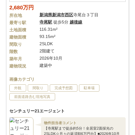
2,680万円
新潟県
新潟市西区
寺尾台３丁目
所在地
寺尾駅
徒歩5分
越後線
最寄り駅
116.31m²
土地面積
93.15m²
建物面積
2SLDK
間取り
2階建て
階数
2026年10月
築年月
建築中
建物現況
画像カテゴリ
外観
間取り
完成予想図
駐車場
前面道路含む現地写真
センチュリー21エージェント
物件担当者コメント
【寺尾駅まで徒歩約5分！全居室2面採光の
2SLDK☆月々の返済額6万円台】■2026年10月