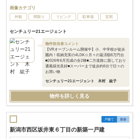
画像カテゴリ
外観
間取り
リビング
駐車場
玄関
センチュリー21エージェント
物件担当者コメント
【VRオープンルーム開催中】小、中学校が徒歩
圏内！収納充実の4LDK☆月々の返済額6万円台
■2026年6月完成の全2棟■二方道路に面しており
通風採光良好■スーパーまで徒歩約6分で日々の
お買い物
センチュリー21エージェント 木村 紘子
物件を詳しく見る
戸建て
新築
新潟市西区坂井東６丁目の新築一戸建