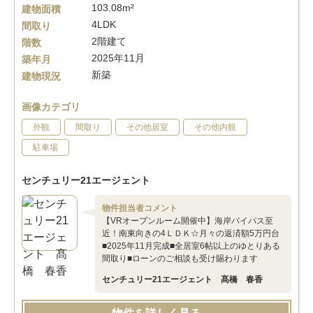
103.08m²
建物面積
4LDK
間取り
2階建て
階数
2025年11月
築年月
新築
建物現況
画像カテゴリ
外観
間取り
その他居室
その他内観
駐車場
センチュリー21エージェント
物件担当者コメント
【VRオープンルーム開催中】海岸バイパス至
近！南東向きの4ＬＤＫ☆月々の返済額5万円台
■2025年11月完成■全居室6帖以上のゆとりある
間取り■ローンのご相談も受け賜わります
センチュリー21エージェント 髙橋 春香