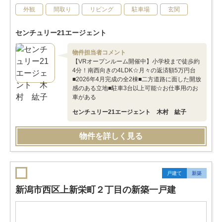
外観
間取り
リビング
駐車場
玄関
センチュリー21エージェント
物件担当者コメント
【VRオープンルーム開催中】小学校まで徒歩約
4分！南西向きの4LDK☆月々の返済額5万円台
■2026年4月完成の全2棟■二方道路に面した開放
感のある立地■駐車3台以上可能☆お仕事用のお
車がある
センチュリー21エージェント 木村 紘子
物件を詳しく見る
戸建て
新築
新潟市西区上新栄町２丁目の新築一戸建