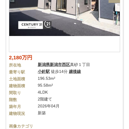
2,180万円
新潟県
新潟市西区
真砂１丁目
所在地
小針駅
徒歩14分
越後線
最寄り駅
196.53m²
土地面積
95.58m²
建物面積
4LDK
間取り
2階建て
階数
2026年04月
築年月
新築
建物現況
画像カテゴリ