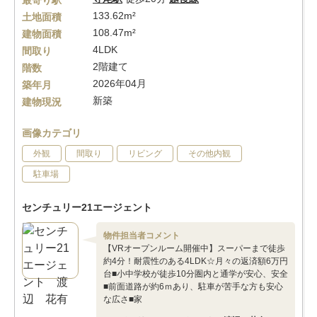
最寄り駅
133.62m²
土地面積
108.47m²
建物面積
4LDK
間取り
2階建て
階数
2026年04月
築年月
新築
建物現況
画像カテゴリ
外観
間取り
リビング
その他内観
駐車場
センチュリー21エージェント
物件担当者コメント
【VRオープンルーム開催中】スーパーまで徒歩
約4分！耐震性のある4LDK☆月々の返済額6万円
台■小中学校が徒歩10分圏内と通学が安心、安全
■前面道路が約6ｍあり、駐車が苦手な方も安心
な広さ■家