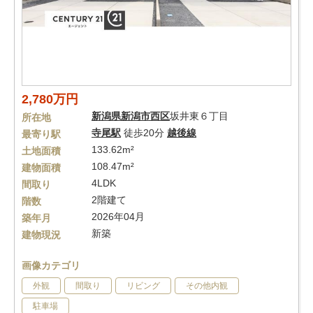
2,780万円
新潟県
新潟市西区
坂井東６丁目
所在地
寺尾駅
徒歩20分
越後線
最寄り駅
133.62m²
土地面積
108.47m²
建物面積
4LDK
間取り
2階建て
階数
2026年04月
築年月
新築
建物現況
画像カテゴリ
外観
間取り
リビング
その他内観
駐車場