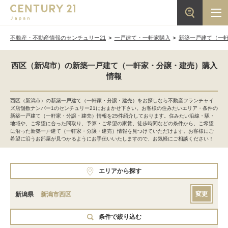
不動産・不動産情報のセンチュリー21
一戸建て・一軒家購入
新築一戸建て（一
西区（新潟市）の新築一戸建て（一軒家・分譲・建売）購入
情報
西区（新潟市）の新築一戸建て（一軒家・分譲・建売）をお探しなら不動産フランチャイ
ズ店舗数ナンバー1のセンチュリー21におまかせ下さい。お客様の住みたいエリア・条件の
新築一戸建て（一軒家・分譲・建売）情報を25件紹介しております。住みたい沿線・駅・
地域や、ご希望に合った間取り、予算・ご希望の家賃、徒歩時間などの条件から、ご希望
に沿った新築一戸建て（一軒家・分譲・建売）情報を見つけていただけます。お客様にご
希望に沿うお部屋が見つかるようにお手伝いいたしますので、お気軽にご相談ください！
エリアから探す
変更
新潟県
新潟市西区
条件で絞り込む