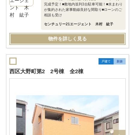
完成予定！■敷地内並列3台駐車可能！■水まわり
が集約された家事動線良好な間取り■ローンのご
相談も受け
センチュリー21エージェント 木村 紘子
物件を詳しく見る
戸建て
新築
西区大野町第2 2号棟 全2棟