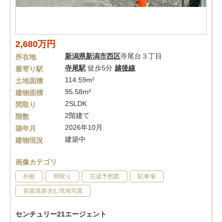
2,680万円
新潟県
新潟市西区
寺尾台３丁目
所在地
寺尾駅
徒歩5分
越後線
最寄り駅
114.59m²
土地面積
95.58m²
建物面積
2SLDK
間取り
2階建て
階数
2026年10月
築年月
建築中
建物現況
画像カテゴリ
外観
間取り
完成予想図
駐車場
前面道路含む現地写真
センチュリー21エージェント