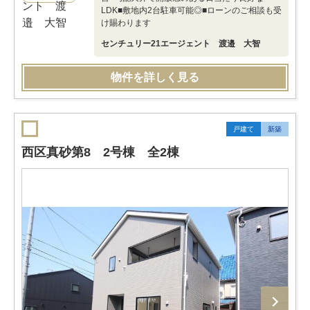
LDK■敷地内2台駐車可能◎■ローンのご相談も受
け賜わります
センチュリー21エージェント 渡邉 大智
物件を詳しく見る
戸建て
新築
西区真砂第8 2号棟 全2棟