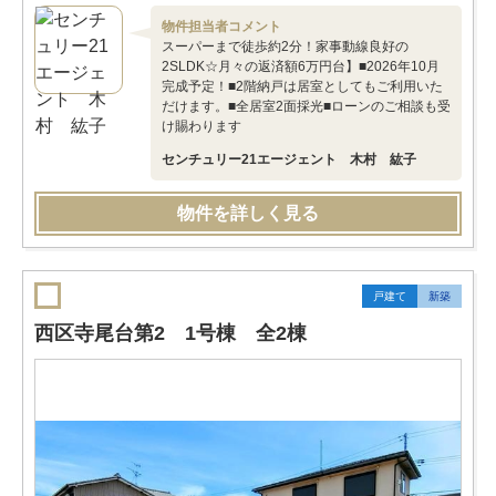
物件担当者コメント
スーパーまで徒歩約2分！家事動線良好の
2SLDK☆月々の返済額6万円台】■2026年10月
完成予定！■2階納戸は居室としてもご利用いた
だけます。■全居室2面採光■ローンのご相談も受
け賜わります
センチュリー21エージェント 木村 紘子
物件を詳しく見る
戸建て
新築
西区寺尾台第2 1号棟 全2棟