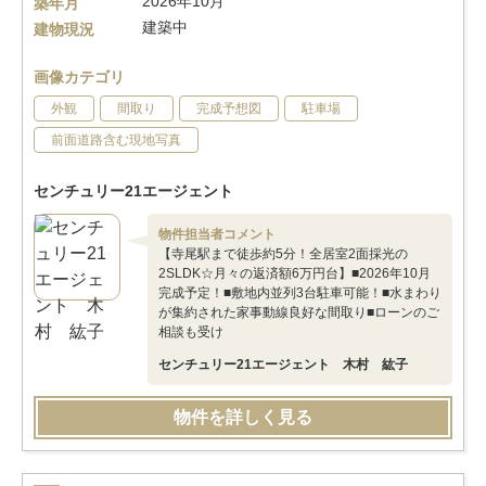
2026年10月
築年月
建築中
建物現況
画像カテゴリ
外観
間取り
完成予想図
駐車場
前面道路含む現地写真
センチュリー21エージェント
物件担当者コメント
【寺尾駅まで徒歩約5分！全居室2面採光の
2SLDK☆月々の返済額6万円台】■2026年10月
完成予定！■敷地内並列3台駐車可能！■水まわり
が集約された家事動線良好な間取り■ローンのご
相談も受け
センチュリー21エージェント 木村 紘子
物件を詳しく見る