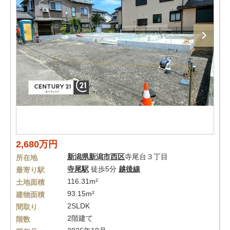
2,680万円
新潟県
新潟市西区
寺尾台３丁目
所在地
寺尾駅
徒歩5分
越後線
最寄り駅
116.31m²
土地面積
93.15m²
建物面積
2SLDK
間取り
2階建て
階数