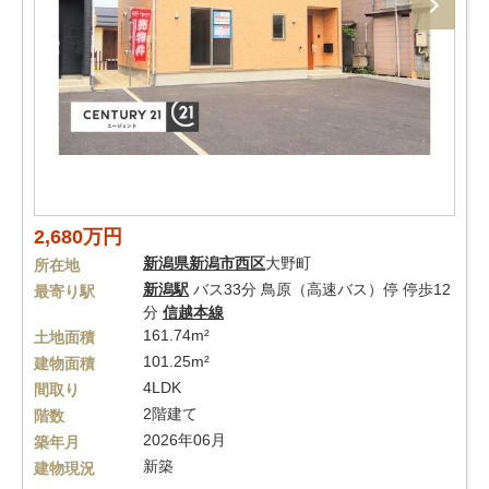
2,680万円
新潟県
新潟市西区
大野町
所在地
新潟駅
バス33分 鳥原（高速バス）停 停歩12
最寄り駅
分
信越本線
161.74m²
土地面積
101.25m²
建物面積
4LDK
間取り
2階建て
階数
2026年06月
築年月
新築
建物現況