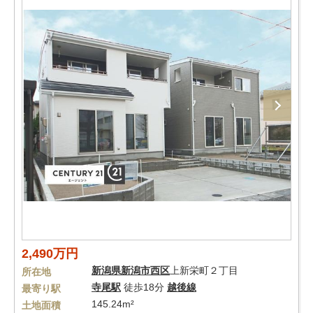
2,490万円
新潟県
新潟市西区
上新栄町２丁目
所在地
寺尾駅
徒歩18分
越後線
最寄り駅
145.24m²
土地面積