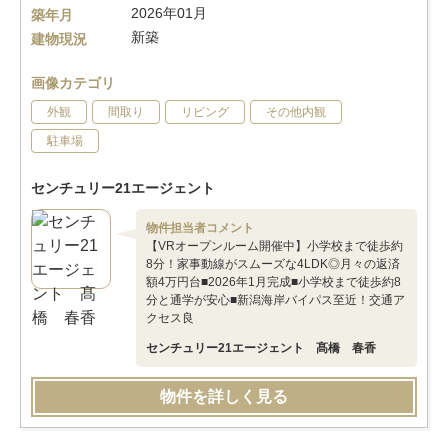
2026年01月
築年月
新築
建物現況
画像カテゴリ
外観
間取り
リビング
その他内観
駐車場
センチュリー21エージェント
物件担当者コメント
【VRオープンルーム開催中】小学校まで徒歩約
8分！家事動線がスムーズな4LDK◎月々の返済
額4万円台■2026年1月完成■小学校まで徒歩約8
分と通学が安心■新潟海岸バイパス至近！交通ア
クセス良
センチュリー21エージェント 髙橋 春香
物件を詳しく見る