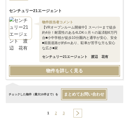
センチュリー21エージェント
物件担当者コメント
【VRオープンルーム開催中】スーパーまで徒歩
約4分！耐震性のある4LDK☆月々の返済額6万円
台■小中学校が徒歩10分圏内と通学が安心、安全
■前面道路が約6ｍあり、駐車が苦手な方も安心
な広さ■家
センチュリー21エージェント 渡辺 花有
物件を詳しく見る
まとめてお問い合わせ
チェックした物件（最大10件まで）を
1
2
3