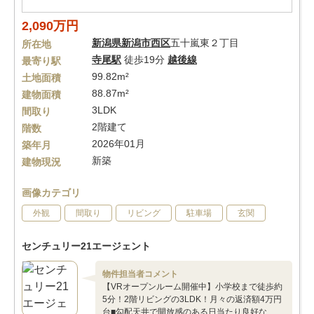
2,090万円
新潟県
新潟市西区
五十嵐東２丁目
所在地
寺尾駅
徒歩19分
越後線
最寄り駅
99.82m²
土地面積
88.87m²
建物面積
3LDK
間取り
2階建て
階数
2026年01月
築年月
新築
建物現況
画像カテゴリ
外観
間取り
リビング
駐車場
玄関
センチュリー21エージェント
物件担当者コメント
【VRオープンルーム開催中】小学校まで徒歩約
5分！2階リビングの3LDK！月々の返済額4万円
台■勾配天井で開放感のある日当たり良好な