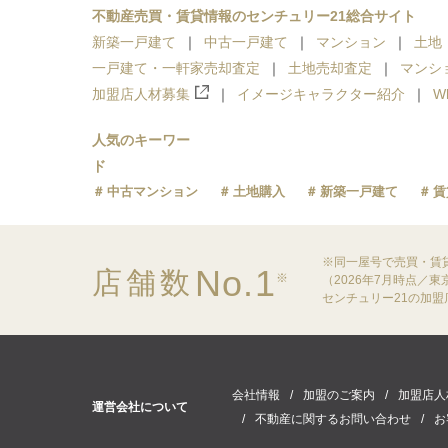
不動産売買・賃貸情報のセンチュリー21総合サイト
新築一戸建て
中古一戸建て
マンション
土地
一戸建て・一軒家売却査定
土地売却査定
マンシ
加盟店人材募集
イメージキャラクター紹介
W
人気のキーワー
ド
中古マンション
土地購入
新築一戸建て
賃
※同一屋号で売買・賃
No.1
店舗数
※
（2026年7月時点／
センチュリー21の加
会社情報
加盟のご案内
加盟店人
運営会社について
不動産に関するお問い合わせ
お