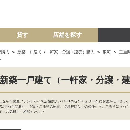
貸す
店舗を探す
家購入
新築一戸建て（一軒家・分譲・建売）購入
東海
三重
建て
マンション
土地
事業投資用
報
新築一戸建て（一軒家・分譲・
しなら不動産フランチャイズ店舗数ナンバー1のセンチュリー21におまかせ下さい
望に合った間取り、予算・ご希望の家賃、徒歩時間などの条件から、ご希望に沿っ
で、お気軽にご相談ください！