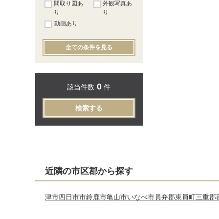
間取り図あ
外観写真あ
り
り
動画あり
全ての条件を見る
0
該当件数
件
検索する
近隣の市区郡から探す
津市
四日市市
鈴鹿市
亀山市
いなべ市
員弁郡東員町
三重郡