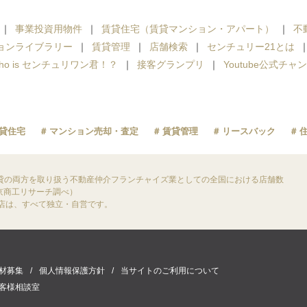
事業投資用物件
賃貸住宅（賃貸マンション・アパート）
不
ョンライブラリー
賃貸管理
店舗検索
センチュリー21とは
ho is センチュリワン君！？
接客グランプリ
Youtube公式チャ
貸住宅
マンション売却・査定
賃貸管理
リースバック
貸の両方を取り扱う不動産仲介フランチャイズ業としての全国における店舗数
東京商工リサーチ調べ）
盟店は、すべて独立・自営です。
材募集
個人情報保護方針
当サイトのご利用について
客様相談室