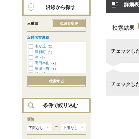
詳細表
沿線から探す
三重県
沿線を変更
検索結果
近鉄名古屋線
南が丘
（2）
チェックし
津新町
（1）
津
（4）
高田本山
（2）
豊津上野
（6）
鼓ヶ浦
（3）
白子
（3）
検索する
チェックし
伊勢若松
（2）
箕田
（1）
長太ノ浦
（3）
楠
（7）
条件で絞り込む
北楠
（4）
塩浜
（4）
海山道
価格
（5）
新正
（3）
～
近鉄四日市
（5）
川原町
（8）