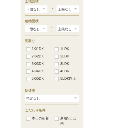
土地面積
阿倉川
（9）
霞ヶ浦
（6）
～
近鉄富田
（7）
川越富洲原
（8）
建物面積
桑名
（3）
～
間取り
1K/1DK
1LDK
2K/2DK
2LDK
3K/3DK
3LDK
4K/4DK
4LDK
5K/5DK
5LDK以上
駅徒歩
こだわり条件
本日の新着
新着5日以
内