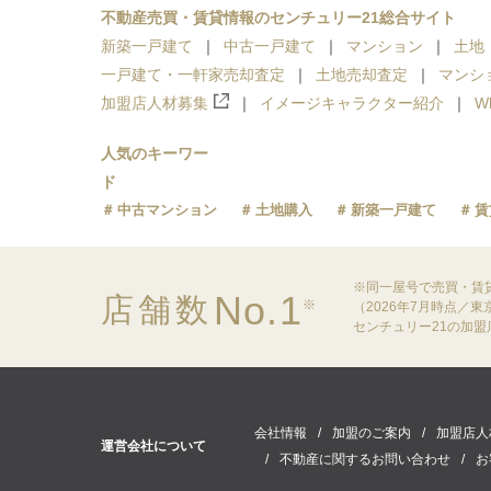
不動産売買・賃貸情報のセンチュリー21総合サイト
新築一戸建て
中古一戸建て
マンション
土地
一戸建て・一軒家売却査定
土地売却査定
マンシ
加盟店人材募集
イメージキャラクター紹介
W
人気のキーワー
ド
中古マンション
土地購入
新築一戸建て
賃
※同一屋号で売買・賃
No.1
店舗数
※
（2026年7月時点／
センチュリー21の加
会社情報
加盟のご案内
加盟店人
運営会社について
不動産に関するお問い合わせ
お