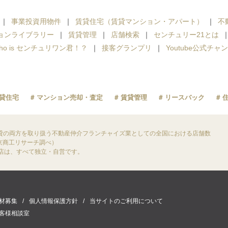
事業投資用物件
賃貸住宅（賃貸マンション・アパート）
不
ョンライブラリー
賃貸管理
店舗検索
センチュリー21とは
ho is センチュリワン君！？
接客グランプリ
Youtube公式チャ
貸住宅
マンション売却・査定
賃貸管理
リースバック
貸の両方を取り扱う不動産仲介フランチャイズ業としての全国における店舗数
東京商工リサーチ調べ）
盟店は、すべて独立・自営です。
材募集
個人情報保護方針
当サイトのご利用について
客様相談室