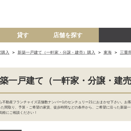
貸す
店舗を探す
家購入
新築一戸建て（一軒家・分譲・建売）購入
東海
三重
建て
マンション
土地
事業投資用
築一戸建て（一軒家・分譲・建
ら不動産フランチャイズ店舗数ナンバー1のセンチュリー21におまかせ下さい。お
った間取り、予算・ご希望の家賃、徒歩時間などの条件から、ご希望に沿った新築
気軽にご相談ください！