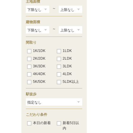
土地面積
～
建物面積
～
間取り
1K/1DK
1LDK
2K/2DK
2LDK
3K/3DK
3LDK
4K/4DK
4LDK
5K/5DK
5LDK以上
駅徒歩
こだわり条件
本日の新着
新着5日以
内