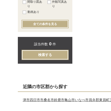
間取り図あ
外観写真あ
り
り
動画あり
全ての条件を見る
0
該当件数
件
検索する
近隣の市区郡から探す
津市
四日市市
桑名市
鈴鹿市
亀山市
いなべ市
員弁郡東員町