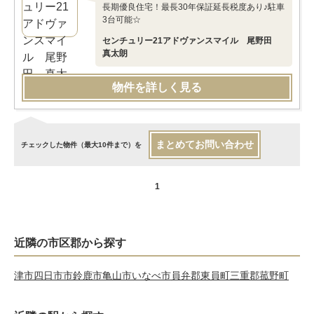
長期優良住宅！最長30年保証延長税度あり♪駐車
3台可能☆
センチュリー21アドヴァンスマイル 尾野田
真太朗
物件を詳しく見る
まとめてお問い合わせ
チェックした物件（最大10件まで）を
1
近隣の市区郡から探す
津市
四日市市
鈴鹿市
亀山市
いなべ市
員弁郡東員町
三重郡菰野町