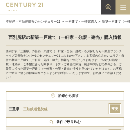
不動産・不動産情報のセンチュリー21
一戸建て・一軒家購入
新築一戸建て（一
西別所駅の新築一戸建て（一軒家・分譲・建売）購入情報
西別所駅「三重県」の新築一戸建て（一軒家・分譲・建売）をお探しなら不動産フランチ
ャイズ店舗数ナンバー1のセンチュリー21におまかせ下さい。お客様の住みたいエリア・条
件の新築一戸建て（一軒家・分譲・建売）情報を3件紹介しております。住みたい沿線・
駅・地域や、ご希望に合った間取り、予算・ご希望の家賃、徒歩時間などの条件から、ご
希望に沿った新築一戸建て（一軒家・分譲・建売）情報を見つけていただけます。お客様
にご希望に沿うお部屋が見つかるようにお手伝いいたしますので、お気軽にご相談くださ
い！
沿線から探す
変更
三重県
三岐鉄道北勢線
条件で絞り込む