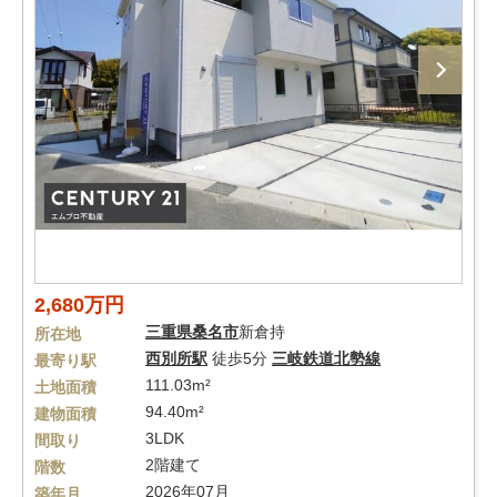
2,680万円
三重県
桑名市
新倉持
所在地
西別所駅
徒歩5分
三岐鉄道北勢線
最寄り駅
111.03m²
土地面積
94.40m²
建物面積
3LDK
間取り
2階建て
階数
2026年07月
築年月