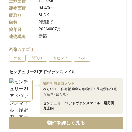
111.03m²
土地面積
94.40m²
建物面積
3LDK
間取り
2階建て
階数
2026年07月
築年月
新築
建物現況
画像カテゴリ
外観
間取り
リビング
バス
センチュリー21アドヴァンスマイル
物件担当者コメント
みらいエコ住宅補助金対象物件！長期優良住宅
☆駐車2台可能♪
センチュリー21アドヴァンスマイル 尾野田
真太朗
物件を詳しく見る