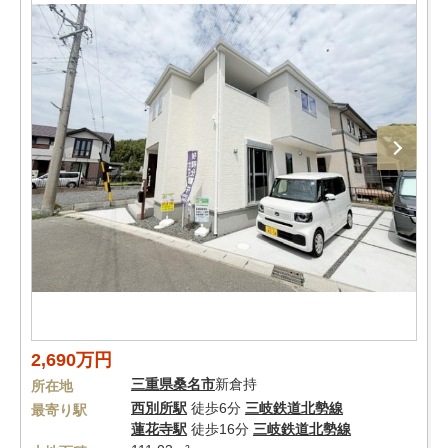
2,690万円
三重県
桑名市
新倉持
所在地
西別所駅
徒歩6分
三岐鉄道北勢線
最寄り駅
蓮花寺駅
徒歩16分
三岐鉄道北勢線