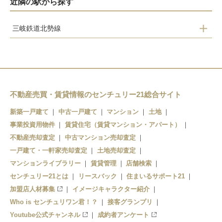
近隣の駅から探す
三岐鉄道北勢線
大泉
楚原
麻生田
阿下喜
不動産売買・賃貸情報のセンチュリー21総合サイト
新築一戸建て
中古一戸建て
マンション
土地
事業投資用物件
賃貸住宅（賃貸マンション・アパート）
不動産売却査定
中古マンション売却査定
一戸建て・一軒家売却査定
土地売却査定
マンションライブラリー
賃貸管理
店舗検索
センチュリー21とは
リースバック
住まいるサポート21
加盟店人材募集
イメージキャラクター紹介
Who is センチュリワン君！？
接客グランプリ
Youtube公式チャンネル
成約者アンケート