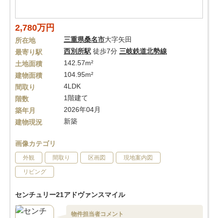
2,780万円
三重県
桑名市
大字矢田
所在地
西別所駅
徒歩7分
三岐鉄道北勢線
最寄り駅
142.57m²
土地面積
104.95m²
建物面積
4LDK
間取り
1階建て
階数
2026年04月
築年月
新築
建物現況
画像カテゴリ
外観
間取り
区画図
現地案内図
リビング
センチュリー21アドヴァンスマイル
物件担当者コメント