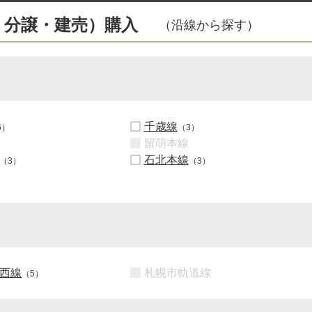
・分譲・建売）購入
（沿線から探す）
千歳線
6）
（3）
留萌本線
石北本線
（3）
（3）
西線
札幌市軌道線
（5）