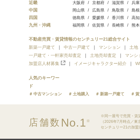
近畿
大阪府
京都府
滋賀県
兵庫
中国
岡山県
広島県
鳥取県
島根
四国
徳島県
愛媛県
香川県
高知
九州・沖縄
福岡県
佐賀県
長崎県
熊本
不動産売買・賃貸情報のセンチュリー21総合サイト
新築一戸建て
中古一戸建て
マンション
土地
一戸建て・一軒家売却査定
土地売却査定
マンシ
加盟店人材募集
イメージキャラクター紹介
W
人気のキーワー
ド
中古マンション
土地購入
新築一戸建て
賃
※同一屋号で売買・賃
No.1
店舗数
※
（2026年7月時点／
センチュリー21の加