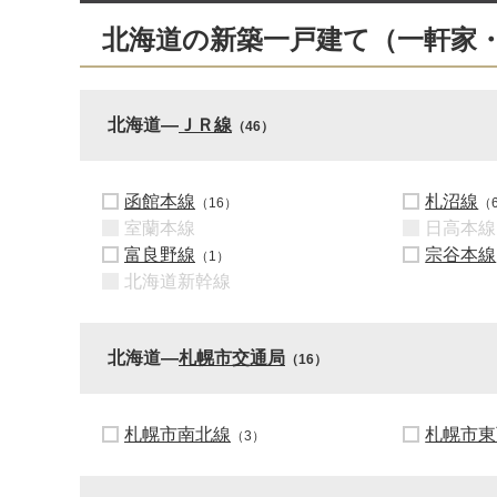
北海道の新築一戸建て（一軒家
北海道―
ＪＲ線
（46）
函館本線
札沼線
（16）
（
室蘭本線
日高本線
富良野線
宗谷本線
（1）
北海道新幹線
北海道―
札幌市交通局
（16）
札幌市南北線
札幌市東
（3）