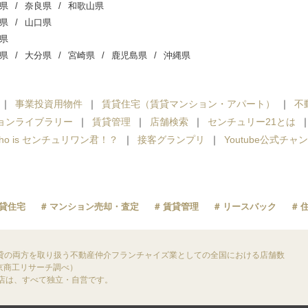
県
奈良県
和歌山県
県
山口県
県
県
大分県
宮崎県
鹿児島県
沖縄県
事業投資用物件
賃貸住宅（賃貸マンション・アパート）
不
ョンライブラリー
賃貸管理
店舗検索
センチュリー21とは
ho is センチュリワン君！？
接客グランプリ
Youtube公式チャ
貸住宅
マンション売却・査定
賃貸管理
リースバック
貸の両方を取り扱う不動産仲介フランチャイズ業としての全国における店舗数
東京商工リサーチ調べ）
盟店は、すべて独立・自営です。