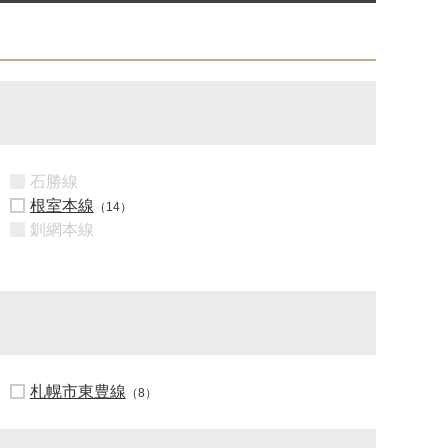
石勝線
根室本線
（14）
釧網本線
札幌市東豊線
（8）