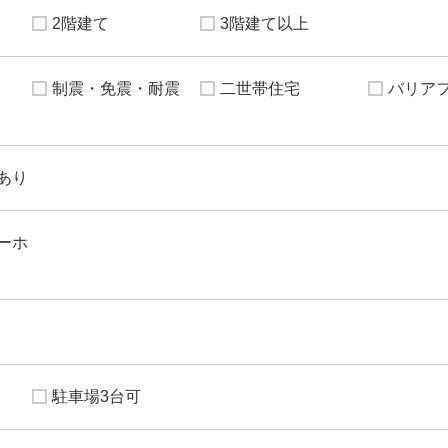
2階建て
3階建て以上
制震・免震・耐震
二世帯住宅
バリア
あり
ーホ
駐車場3台可