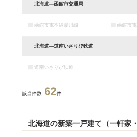
北海道―函館市交通局
函館市電本線湯川線
函館市電
北海道―道南いさりび鉄道
道南いさりび鉄道
62
該当件数
件
北海道の新築一戸建て（一軒家