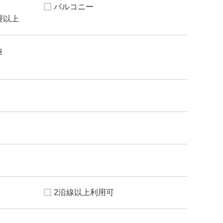
バルコニー
5畳以上
納
2沿線以上利用可