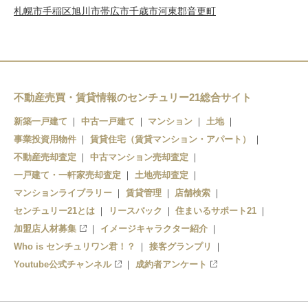
札幌市手稲区
旭川市
帯広市
千歳市
河東郡音更町
不動産売買・賃貸情報のセンチュリー21総合サイト
新築一戸建て
中古一戸建て
マンション
土地
事業投資用物件
賃貸住宅（賃貸マンション・アパート）
不動産売却査定
中古マンション売却査定
一戸建て・一軒家売却査定
土地売却査定
マンションライブラリー
賃貸管理
店舗検索
センチュリー21とは
リースバック
住まいるサポート21
加盟店人材募集
イメージキャラクター紹介
Who is センチュリワン君！？
接客グランプリ
Youtube公式チャンネル
成約者アンケート