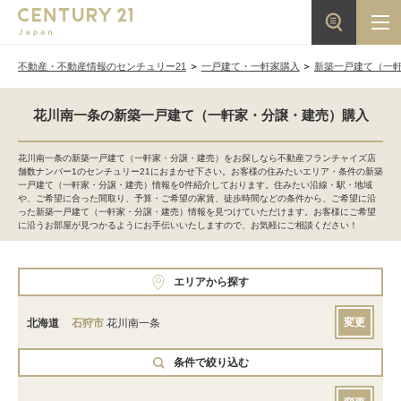
不動産・不動産情報のセンチュリー21
一戸建て・一軒家購入
新築一戸建て（一
花川南一条の新築一戸建て（一軒家・分譲・建売）購入
花川南一条の新築一戸建て（一軒家・分譲・建売）をお探しなら不動産フランチャイズ店
舗数ナンバー1のセンチュリー21におまかせ下さい。お客様の住みたいエリア・条件の新築
一戸建て（一軒家・分譲・建売）情報を0件紹介しております。住みたい沿線・駅・地域
や、ご希望に合った間取り、予算・ご希望の家賃、徒歩時間などの条件から、ご希望に沿
った新築一戸建て（一軒家・分譲・建売）情報を見つけていただけます。お客様にご希望
に沿うお部屋が見つかるようにお手伝いいたしますので、お気軽にご相談ください！
エリアから探す
変更
北海道
石狩市
花川南一条
条件で絞り込む