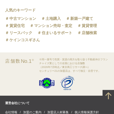
人気のキーワード
中古マンション
土地購入
新築一戸建て
賃貸住宅
マンション売却・査定
賃貸管理
リースバック
住まいるサポート
店舗検索
ケインコスギさん
※同一屋号で売買・賃貸の両方を取り扱う不動産仲介フラン
No.1
店舗数
※
チャイズ業としての全国における店舗数
（2026年7月時点／東京商工リサーチ調べ）
センチュリー21の加盟店は、すべて独立・自営です。
運営会社について
会社情報
加盟のご案内
加盟店人材募集
個人情報保護方針