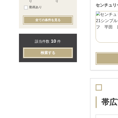
り
り
センチュリ
動画あり
全ての条件を見る
10
該当件数
件
検索する
帯広