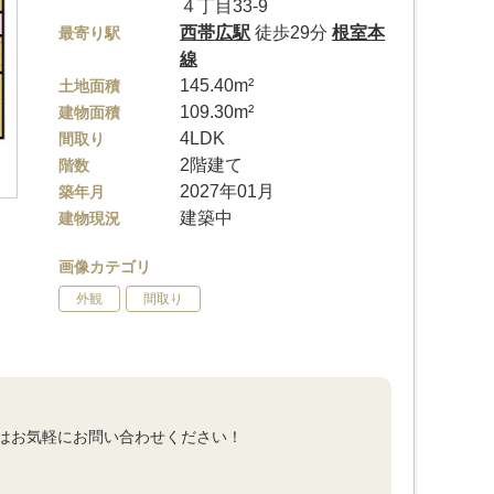
４丁目33-9
西帯広駅
徒歩29分
根室本
最寄り駅
線
145.40m²
土地面積
109.30m²
建物面積
4LDK
間取り
2階建て
階数
2027年01月
築年月
建築中
建物現況
画像カテゴリ
外観
間取り
はお気軽にお問い合わせください！