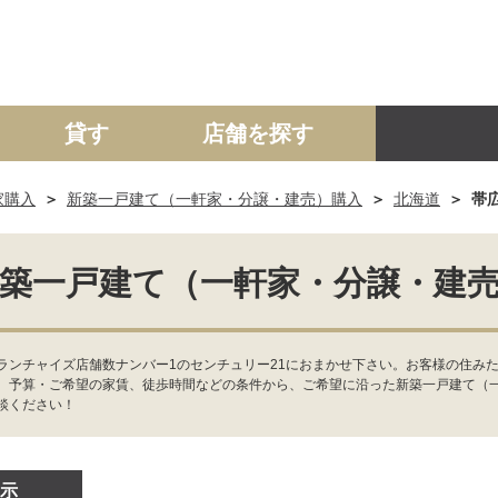
貸す
店舗を探す
家購入
新築一戸建て（一軒家・分譲・建売）購入
北海道
帯
建て
マンション
土地
事業投資用
築一戸建て（一軒家・分譲・建
ランチャイズ店舗数ナンバー1のセンチュリー21におまかせ下さい。お客様の住みた
、予算・ご希望の家賃、徒歩時間などの条件から、ご希望に沿った新築一戸建て（
談ください！
示