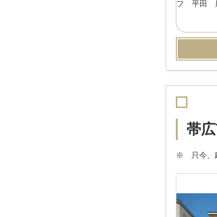
帯広
※ 只今、