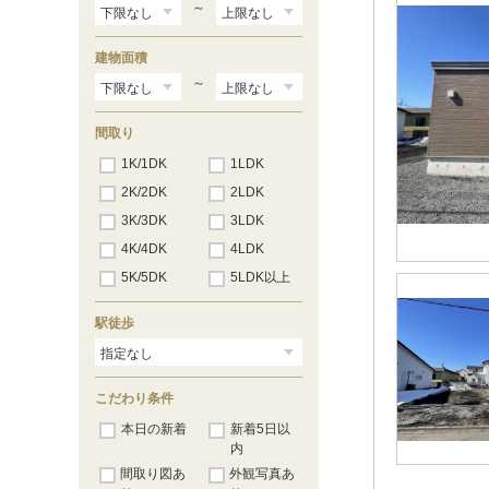
～
建物面積
～
間取り
1K/1DK
1LDK
2K/2DK
2LDK
3K/3DK
3LDK
4K/4DK
4LDK
5K/5DK
5LDK以上
駅徒歩
こだわり条件
本日の新着
新着5日以
内
間取り図あ
外観写真あ