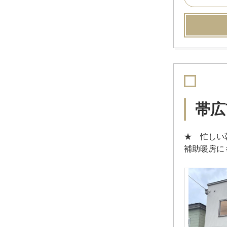
帯広
★ 忙しい
補助暖房に