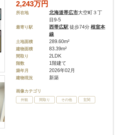
2,243万円
北海道
帯広市
大空町３丁
所在地
目9-5
西帯広駅
徒歩74分
根室本
最寄り駅
線
289.60m²
土地面積
83.39m²
建物面積
2LDK
間取り
1階建て
階数
2026年02月
築年月
新築
建物現況
画像カテゴリ
外観
間取り
その他
玄関