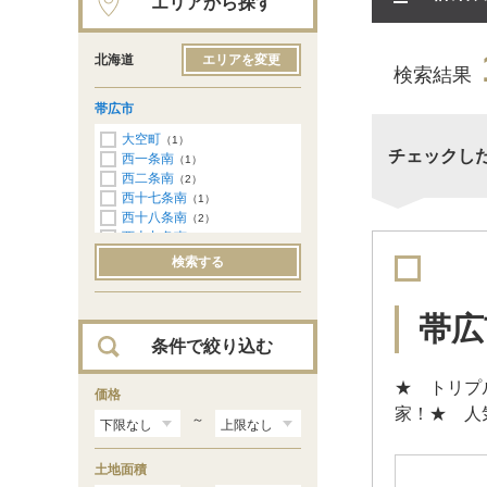
エリアから探す
北海道
エリアを変更
検索結果
帯広市
大空町
（1）
チェックし
西一条南
（1）
西二条南
（2）
西十七条南
（1）
西十八条南
（2）
西十九条南
（1）
西二十条南
（1）
検索する
東十条南
（1）
帯広
条件で絞り込む
★ トリプ
価格
家！★ 人
～
土地面積