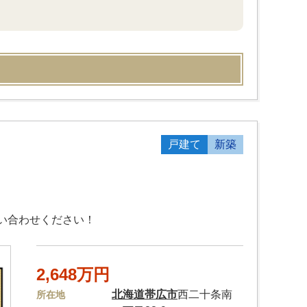
戸建て
新築
い合わせください！
2,648万円
北海道
帯広市
西二十条南
所在地