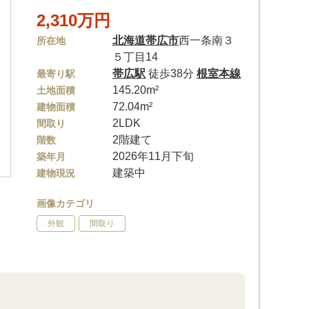
2,310万円
北海道
帯広市
西一条南３
所在地
５丁目14
帯広駅
徒歩38分
根室本線
最寄り駅
145.20m²
土地面積
72.04m²
建物面積
2LDK
間取り
2階建て
階数
2026年11月下旬
築年月
建築中
建物現況
画像カテゴリ
外観
間取り