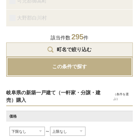
可児郡御嵩町
大野郡白川村
295
該当件数
件
町名で絞り込む
この条件で探す
岐阜県の新築一戸建て（一軒家・分譲・建
（条件を選
ぶ）
売）購入
価格
～