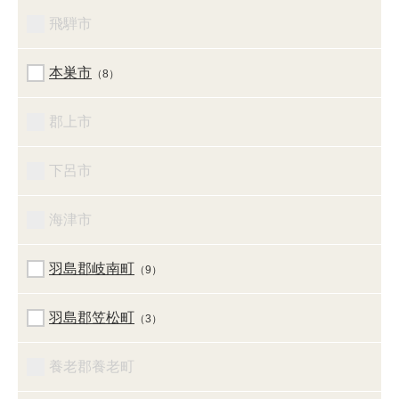
飛騨市
本巣市
（8）
郡上市
下呂市
海津市
羽島郡岐南町
（9）
羽島郡笠松町
（3）
養老郡養老町