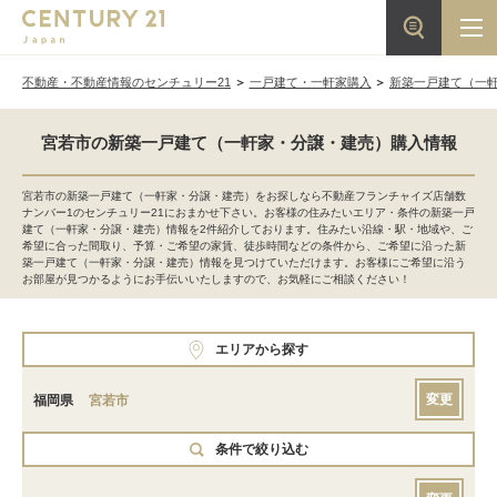
不動産・不動産情報のセンチュリー21
一戸建て・一軒家購入
新築一戸建て（一
宮若市の新築一戸建て（一軒家・分譲・建売）購入情報
宮若市の新築一戸建て（一軒家・分譲・建売）をお探しなら不動産フランチャイズ店舗数
ナンバー1のセンチュリー21におまかせ下さい。お客様の住みたいエリア・条件の新築一戸
建て（一軒家・分譲・建売）情報を2件紹介しております。住みたい沿線・駅・地域や、ご
希望に合った間取り、予算・ご希望の家賃、徒歩時間などの条件から、ご希望に沿った新
築一戸建て（一軒家・分譲・建売）情報を見つけていただけます。お客様にご希望に沿う
お部屋が見つかるようにお手伝いいたしますので、お気軽にご相談ください！
エリアから探す
変更
福岡県
宮若市
条件で絞り込む