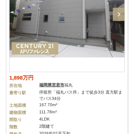
1,898万円
福岡県
宮若市
福丸
所在地
停留所「福丸バス停」まで徒歩3分 直方駅ま
最寄り駅
でバス34分
167.70m²
土地面積
111.78m²
建物面積
4LDK
間取り
2階建て
階数
2026年02月下旬