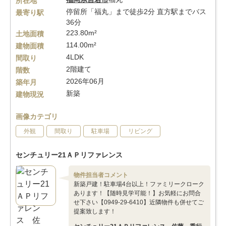
所在地
停留所「福丸」まで徒歩2分 直方駅までバス
最寄り駅
36分
223.80m²
土地面積
114.00m²
建物面積
4LDK
間取り
2階建て
階数
2026年06月
築年月
新築
建物現況
画像カテゴリ
外観
間取り
駐車場
リビング
センチュリー21ＡＰリファレンス
物件担当者コメント
新築戸建！駐車場4台以上！ファミリークローク
あります！【随時見学可能！】お気軽にお問合
せ下さい【0949-29-6410】近隣物件も併せてご
提案致します！