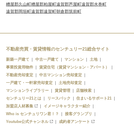
糟屋郡久山町
糟屋郡粕屋町
遠賀郡芦屋町
遠賀郡水巻町
遠賀郡岡垣町
遠賀郡遠賀町
朝倉郡筑前町
不動産売買・賃貸情報のセンチュリー21総合サイト
新築一戸建て
中古一戸建て
マンション
土地
事業投資用物件
賃貸住宅（賃貸マンション・アパート）
不動産売却査定
中古マンション売却査定
一戸建て・一軒家売却査定
土地売却査定
マンションライブラリー
賃貸管理
店舗検索
センチュリー21とは
リースバック
住まいるサポート21
加盟店人材募集
イメージキャラクター紹介
Who is センチュリワン君！？
接客グランプリ
Youtube公式チャンネル
成約者アンケート