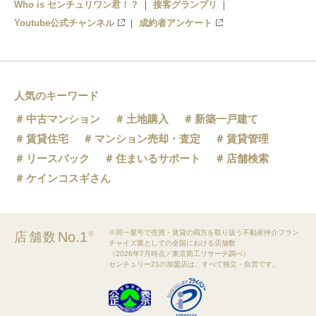
Who is センチュリワン君！？
接客グランプリ
Youtube公式チャンネル
成約者アンケート
人気のキーワード
中古マンション
土地購入
新築一戸建て
賃貸住宅
マンション売却・査定
賃貸管理
リースバック
住まいるサポート
店舗検索
ケインコスギさん
※同一屋号で売買・賃貸の両方を取り扱う不動産仲介フラン
No.1
店舗数
※
チャイズ業としての全国における店舗数
（2026年7月時点／東京商工リサーチ調べ）
センチュリー21の加盟店は、すべて独立・自営です。