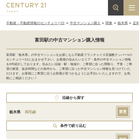
不動産・不動産情報のセンチュリー21
中古マンション購入
関東
栃木県
足
富田駅の中古マンション購入情報
富田駅「栃木県」の中古マンションをお探しなら不動産フランチャイズ店舗数ナンバー1の
センチュリー21におまかせ下さい。お客様の住みたいエリア・条件の中古マンション情報
を0件紹介しております。住みたい沿線・駅・地域や、ご希望に合った間取り、予算・ご希
望の家賃、徒歩時間などの条件から、ご希望に沿った中古マンション情報を見つけていた
だけます。お客様にご希望に沿うお部屋が見つかるようにお手伝いいたしますので、お気
軽にご相談ください！
沿線から探す
変更
栃木県
両毛線
条件で絞り込む