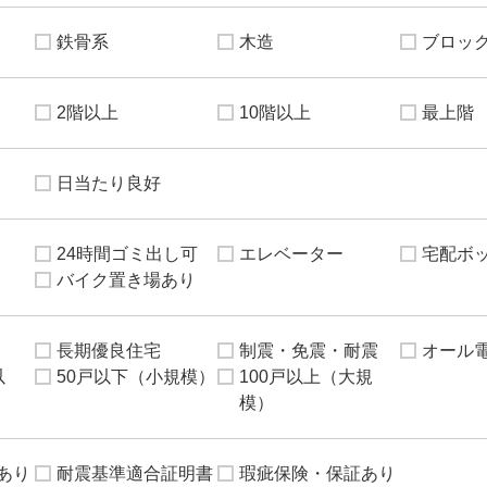
鉄骨系
木造
ブロッ
2階以上
10階以上
最上階
日当たり良好
24時間ゴミ出し可
エレベーター
宅配ボ
バイク置き場あり
長期優良住宅
制震・免震・耐震
オール
以
50戸以下（小規模）
100戸以上（大規
模）
あり
耐震基準適合証明書
瑕疵保険・保証あり