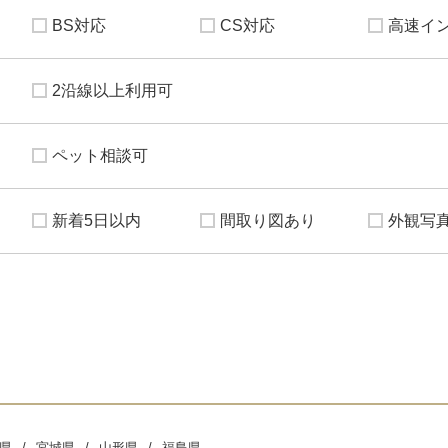
BS対応
CS対応
高速イ
2沿線以上利用可
ペット相談可
新着5日以内
間取り図あり
外観写
県
宮城県
山形県
福島県