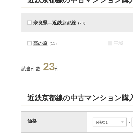
奈良県―
近鉄京都線
（23）
高の原
平城
（11）
23
該当件数
件
近鉄京都線の中古マンション購
価格
～