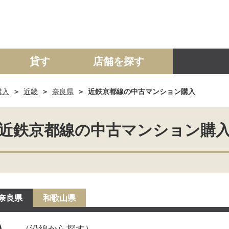
貸す
店舗を探す
購入
近畿
奈良県
近鉄京都線の中古マンション購入
建て
マンション
土地
事業投資用
近鉄京都線の中古マンション購
奈良県
和歌山県
入
（沿線から探す）