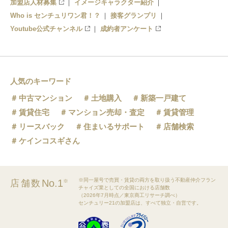
加盟店人材募集
イメージキャラクター紹介
Who is センチュリワン君！？
接客グランプリ
Youtube公式チャンネル
成約者アンケート
人気のキーワード
中古マンション
土地購入
新築一戸建て
賃貸住宅
マンション売却・査定
賃貸管理
リースバック
住まいるサポート
店舗検索
ケインコスギさん
※同一屋号で売買・賃貸の両方を取り扱う不動産仲介フラン
No.1
店舗数
※
チャイズ業としての全国における店舗数
（2026年7月時点／東京商工リサーチ調べ）
センチュリー21の加盟店は、すべて独立・自営です。