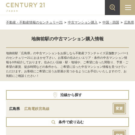
不動産・不動産情報のセンチュリー21
中古マンション購入
中国・四国
広島県
地御前駅の中古マンション購入情報
地御前駅「広島県」の中古マンションをお探しなら不動産フランチャイズ店舗数ナンバー1
のセンチュリー21におまかせ下さい。お客様の住みたいエリア・条件の中古マンション情
報を0件紹介しております。住みたい沿線・駅・地域や、ご希望に合った間取り、予算・ご
希望の家賃、徒歩時間などの条件から、ご希望に沿った中古マンション情報を見つけてい
ただけます。お客様にご希望に沿うお部屋が見つかるようにお手伝いいたしますので、お
気軽にご相談ください！
沿線から探す
変更
広島県
広島電鉄宮島線
条件で絞り込む