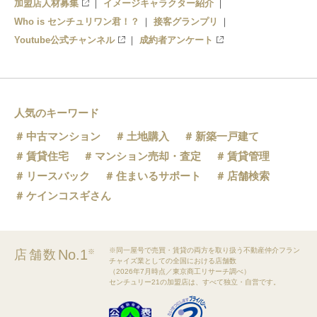
加盟店人材募集
イメージキャラクター紹介
Who is センチュリワン君！？
接客グランプリ
Youtube公式チャンネル
成約者アンケート
人気のキーワード
中古マンション
土地購入
新築一戸建て
賃貸住宅
マンション売却・査定
賃貸管理
リースバック
住まいるサポート
店舗検索
ケインコスギさん
※同一屋号で売買・賃貸の両方を取り扱う不動産仲介フラン
No.1
店舗数
※
チャイズ業としての全国における店舗数
（2026年7月時点／東京商工リサーチ調べ）
センチュリー21の加盟店は、すべて独立・自営です。