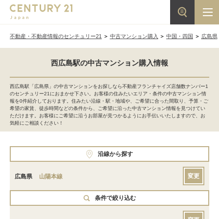
不動産・不動産情報のセンチュリー21
中古マンション購入
中国・四国
広島県
西広島駅の中古マンション購入情報
西広島駅「広島県」の中古マンションをお探しなら不動産フランチャイズ店舗数ナンバー1
のセンチュリー21におまかせ下さい。お客様の住みたいエリア・条件の中古マンション情
報を0件紹介しております。住みたい沿線・駅・地域や、ご希望に合った間取り、予算・ご
希望の家賃、徒歩時間などの条件から、ご希望に沿った中古マンション情報を見つけてい
ただけます。お客様にご希望に沿うお部屋が見つかるようにお手伝いいたしますので、お
気軽にご相談ください！
沿線から探す
変更
広島県
山陽本線
条件で絞り込む