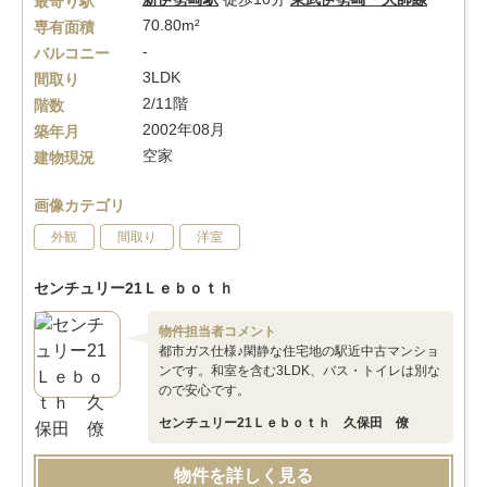
最寄り駅
70.80m²
専有面積
-
バルコニー
3LDK
間取り
2/11階
階数
2002年08月
築年月
空家
建物現況
画像カテゴリ
外観
間取り
洋室
センチュリー21Ｌｅｂｏｔｈ
物件担当者コメント
都市ガス仕様♪閑静な住宅地の駅近中古マンショ
ンです。和室を含む3LDK、バス・トイレは別な
ので安心です。
センチュリー21Ｌｅｂｏｔｈ 久保田 僚
物件を詳しく見る