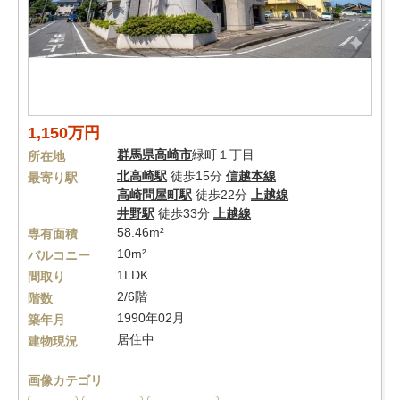
1,150万円
群馬県
高崎市
緑町１丁目
所在地
北高崎駅
徒歩15分
信越本線
最寄り駅
高崎問屋町駅
徒歩22分
上越線
井野駅
徒歩33分
上越線
58.46m²
専有面積
10m²
バルコニー
1LDK
間取り
2/6階
階数
1990年02月
築年月
居住中
建物現況
画像カテゴリ