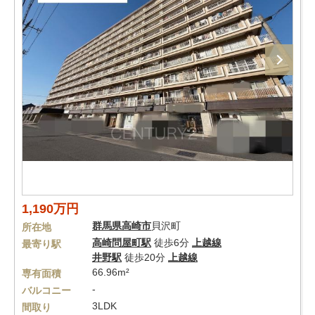
1,190万円
群馬県
高崎市
貝沢町
所在地
高崎問屋町駅
徒歩6分
上越線
最寄り駅
井野駅
徒歩20分
上越線
66.96m²
専有面積
-
バルコニー
3LDK
間取り