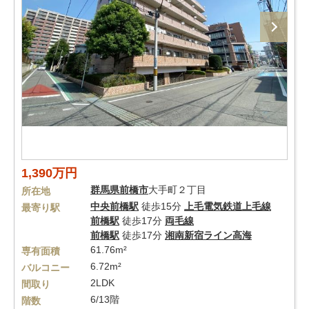
1,390万円
群馬県
前橋市
大手町２丁目
所在地
中央前橋駅
徒歩15分
上毛電気鉄道上毛線
最寄り駅
前橋駅
徒歩17分
両毛線
前橋駅
徒歩17分
湘南新宿ライン高海
61.76m²
専有面積
6.72m²
バルコニー
2LDK
間取り
6/13階
階数