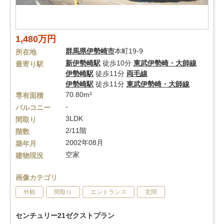
1,480万円
群馬県
伊勢崎市
本町19-9
所在地
新伊勢崎駅
徒歩10分
東武伊勢崎・大師線
最寄り駅
伊勢崎駅
徒歩11分
両毛線
伊勢崎駅
徒歩11分
東武伊勢崎・大師線
70.80m²
専有面積
-
バルコニー
3LDK
間取り
2/11階
階数
2002年08月
築年月
空家
建物現況
画像カテゴリ
外観
間取り
エントランス
玄関
センチュリー21ゼクストプラン