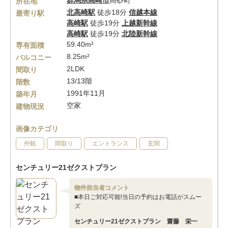
群馬県
高崎市
高砂町
所在地
北高崎駅
徒歩18分
信越本線
最寄り駅
高崎駅
徒歩19分
上越新幹線
高崎駅
徒歩19分
北陸新幹線
59.40m²
専有面積
8.25m²
バルコニー
2LDK
間取り
13/13階
階数
1991年11月
築年月
空家
建物現況
画像カテゴリ
外観
間取り
エントランス
玄関
センチュリー21ゼクストプラン
物件担当者コメント
■本日ご対応可能!当日の予約はお電話がスムー
ズ
センチュリー21ゼクストプラン 齋藤 栄一