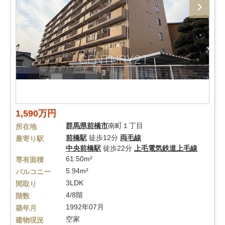
1,590万円
群馬県
前橋市
南町１丁目
所在地
前橋駅
徒歩12分
両毛線
最寄り駅
中央前橋駅
徒歩22分
上毛電気鉄道上毛線
61.50m²
専有面積
5.94m²
バルコニー
3LDK
間取り
4/8階
階数
1992年07月
築年月
空家
建物現況