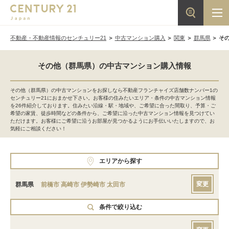
不動産・不動産情報のセンチュリー21
中古マンション購入
関東
群馬県
そ
その他（群馬県）の中古マンション購入情報
その他（群馬県）の中古マンションをお探しなら不動産フランチャイズ店舗数ナンバー1の
センチュリー21におまかせ下さい。お客様の住みたいエリア・条件の中古マンション情報
を26件紹介しております。住みたい沿線・駅・地域や、ご希望に合った間取り、予算・ご
希望の家賃、徒歩時間などの条件から、ご希望に沿った中古マンション情報を見つけてい
ただけます。お客様にご希望に沿うお部屋が見つかるようにお手伝いいたしますので、お
気軽にご相談ください！
エリアから探す
変更
群馬県
前橋市
高崎市
伊勢崎市
太田市
条件で絞り込む