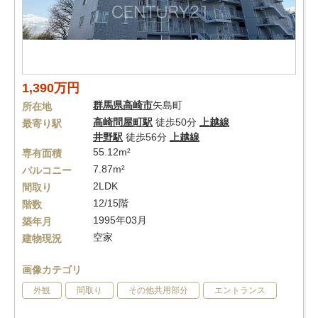
1,390万円
群馬県
高崎市
矢島町
所在地
高崎問屋町駅
徒歩50分
上越線
最寄り駅
井野駅
徒歩56分
上越線
55.12m²
専有面積
7.87m²
バルコニー
2LDK
間取り
12/15階
階数
1995年03月
築年月
空家
建物現況
画像カテゴリ
外観
間取り
その他共用部分
エントランス