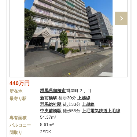
440万円
群馬県
前橋市
問屋町２丁目
所在地
新前橋駅
徒歩30分
上越線
最寄り駅
群馬総社駅
徒歩33分
上越線
中央前橋駅
徒歩55分
上毛電気鉄道上毛線
54.37m²
専有面積
8.61m²
バルコニー
2SDK
間取り