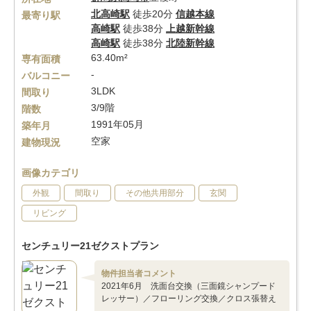
北高崎駅
徒歩20分
信越本線
最寄り駅
高崎駅
徒歩38分
上越新幹線
高崎駅
徒歩38分
北陸新幹線
63.40m²
専有面積
-
バルコニー
3LDK
間取り
3/9階
階数
1991年05月
築年月
空家
建物現況
画像カテゴリ
外観
間取り
その他共用部分
玄関
リビング
センチュリー21ゼクストプラン
物件担当者コメント
2021年6月 洗面台交換（三面鏡シャンプード
レッサー）／フローリング交換／クロス張替え