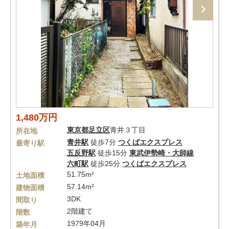
1,480万円
東京都
足立区
青井３丁目
所在地
青井駅
徒歩7分
つくばエクスプレス
最寄り駅
五反野駅
徒歩15分
東武伊勢崎・大師線
六町駅
徒歩25分
つくばエクスプレス
51.75m²
土地面積
57.14m²
建物面積
3DK
間取り
2階建て
階数
1979年04月
築年月