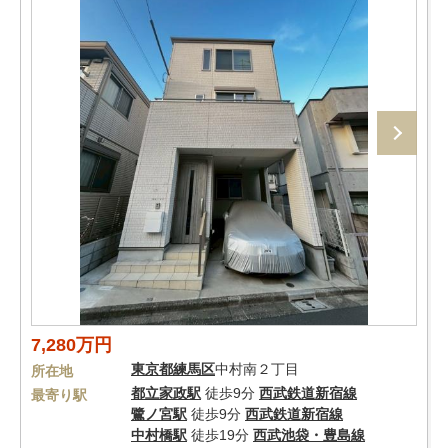
7,280万円
東京都
練馬区
中村南２丁目
所在地
都立家政駅
徒歩9分
西武鉄道新宿線
最寄り駅
鷺ノ宮駅
徒歩9分
西武鉄道新宿線
中村橋駅
徒歩19分
西武池袋・豊島線