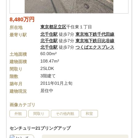
8,480万円
東京都
足立区
千住東１丁目
所在地
北千住駅
徒歩7分
東京地下鉄千代田線
最寄り駅
北千住駅
徒歩7分
東京地下鉄日比谷線
北千住駅
徒歩7分
つくばエクスプレス
60.00m²
土地面積
108.47m²
建物面積
2SLDK
間取り
3階建て
階数
2011年01月上旬
築年月
居住中
建物現況
画像カテゴリ
外観
間取り
その他内観
和室
センチュリー21ブリングアップ