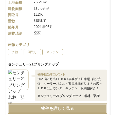
75.21m²
土地面積
115.09m²
建物面積
1LDK
間取り
3階建て
階数
2021年06月
築年月
空家
建物現況
画像カテゴリ
外観
間取り
キッチン
センチュリー21ブリングアップ
物件担当者コメント
2021年6月築1ＬＤＫ+事務所！駐車場1台分完
備！ソーラーパネル・蓄電機能有り３Ｆの広々
ＬＤＫはカウンターキッチン・収納棚付き！
センチュリー21ブリングアップ 若林 弘樹
物件を詳しく見る