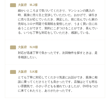
大阪府 M.J様
細かいところまで気づいてくださり、マンションの購入の
時、親身に売り主と交渉していただいた。おかげで、値引き
に売り主が応じていただき、満足した。前に住んでいた家の
売却もコロナ問題で長期戦を覚悟したが、うまく買い主に出
会うことができて、契約にこぎつけることができ、喜んでい
る。いつも丁寧な対応をしていただき、感謝している。
大阪府 N.H様
対応が迅速丁寧で良かったです。次回物件を探すときは、是
非相談したい。
大阪府 S.K様
とても丁寧に対応してくださり気楽にお話ができ、親身に相
談に乗ってくださりとても良かったです。店舗はとても明る
い雰囲気で、小さい子どもを連れていましたが、DVDをつけ
に来てくれたりと、ありがたかったです。