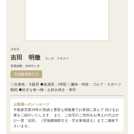
本部長
吉田 明徹
ヨシダ アキテツ
営業経験：30年5ヶ月
宅地建物取引士
◇出身地：大阪府 ◆血液型：AB型 ◇趣味・特技：ゴルフ・スポーツ
観戦 ◆好きな食べ物：お好み焼き・寿司
お客様へのメッセージ
不動産営業29年の実績と豊富な情報量でお客様に喜んで 頂けるお
家をご紹介いたします。 また、ご自宅のご売却をお考えの方はぜ
ひ一度「吉田」 （宅地建物取引士・空き家相談士）までご連絡下
さいませ。