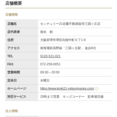
店舗概要
店舗情報
店舗名
センチュリー21近畿不動産販売三国ヶ丘店
店代表者
徳永 創
住所
大阪府堺市堺区向陵中町６丁1-9
アクセス
南海電鉄高野線「三国ヶ丘駅」 徒歩6分
TEL
0120-521-021
FAX
072-259-0051
営業時間
09:30～20:00
定休日
水曜日
ホームページ
https://www.kinki21-mikunigaoka.com/
対応サービス
20時まで営業 キッズコーナー 駐車場完備
法人情報