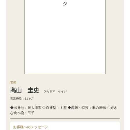
営業
高山 圭史
タカヤマ ケイジ
営業経験：11ヶ月
◆出身地：泉大津市 ◇血液型：Ｂ型 ◆趣味・特技：車の運転 ◇好き
な食べ物：玉子
お客様へのメッセージ