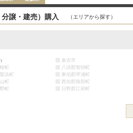
・分譲・建売）購入
（エリアから探す）
倉吉市
2）
桜町
八頭郡智頭町
梨浜町
東伯郡琴浦町
山町
西伯郡南部町
野町
日野郡江府町