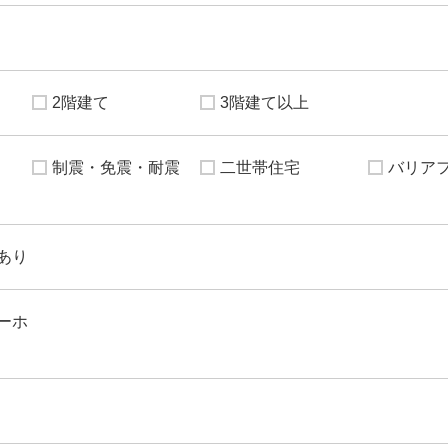
2階建て
3階建て以上
制震・免震・耐震
二世帯住宅
バリア
あり
ーホ