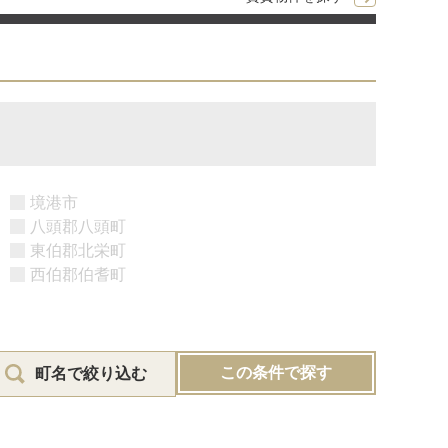
境港市
八頭郡八頭町
東伯郡北栄町
西伯郡伯耆町
この条件で探す
町名で絞り込む