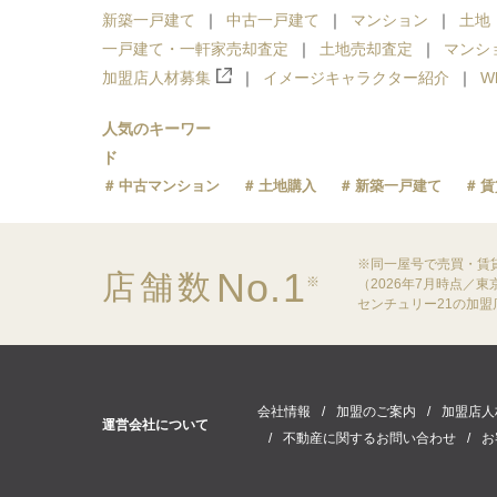
新築一戸建て
中古一戸建て
マンション
土地
一戸建て・一軒家売却査定
土地売却査定
マンシ
加盟店人材募集
イメージキャラクター紹介
W
人気のキーワー
ド
中古マンション
土地購入
新築一戸建て
賃
※同一屋号で売買・賃
No.1
店舗数
※
（2026年7月時点／
センチュリー21の加
会社情報
加盟のご案内
加盟店人
運営会社について
不動産に関するお問い合わせ
お