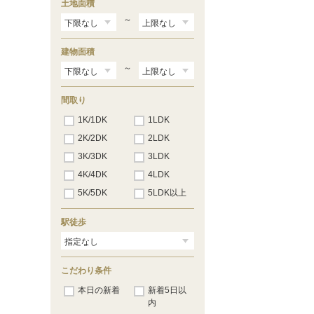
土地面積
～
建物面積
～
間取り
1K/1DK
1LDK
2K/2DK
2LDK
3K/3DK
3LDK
4K/4DK
4LDK
5K/5DK
5LDK以上
駅徒歩
こだわり条件
本日の新着
新着5日以
内