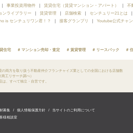
事業投資用物件
賃貸住宅（賃貸マンション・アパート）
不
ョンライブラリー
賃貸管理
店舗検索
センチュリー21とは
ho is センチュリワン君！？
接客グランプリ
Youtube公式チャ
貸住宅
マンション売却・査定
賃貸管理
リースバック
貸の両方を取り扱う不動産仲介フランチャイズ業としての全国における店舗数
東京商工リサーチ調べ）
盟店は、すべて独立・自営です。
材募集
個人情報保護方針
当サイトのご利用について
客様相談室