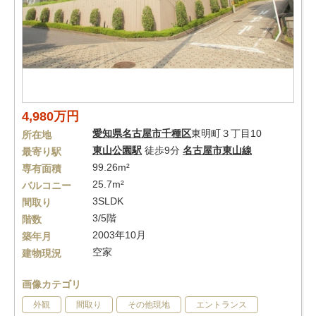
4,980万円
愛知県
名古屋市千種区
東明町３丁目10
所在地
東山公園駅
徒歩9分
名古屋市東山線
最寄り駅
99.26m²
専有面積
25.7m²
バルコニー
3SLDK
間取り
3/5階
階数
2003年10月
築年月
空家
建物現況
画像カテゴリ
外観
間取り
その他現地
エントランス