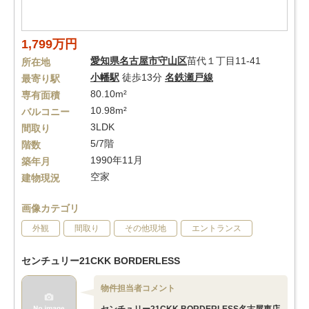
1,799万円
愛知県
名古屋市守山区
苗代１丁目11-41
所在地
小幡駅
徒歩13分
名鉄瀬戸線
最寄り駅
80.10m²
専有面積
10.98m²
バルコニー
3LDK
間取り
5/7階
階数
1990年11月
築年月
空家
建物現況
画像カテゴリ
外観
間取り
その他現地
エントランス
センチュリー21CKK BORDERLESS
物件担当者コメント