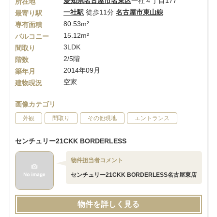
愛知県
名古屋市名東区
一社４丁目177
所在地
一社駅
徒歩11分
名古屋市東山線
最寄り駅
80.53m²
専有面積
15.12m²
バルコニー
3LDK
間取り
2/5階
階数
2014年09月
築年月
空家
建物現況
画像カテゴリ
外観
間取り
その他現地
エントランス
センチュリー21CKK BORDERLESS
物件担当者コメント
センチュリー21CKK BORDERLESS名古屋東店
物件を詳しく見る