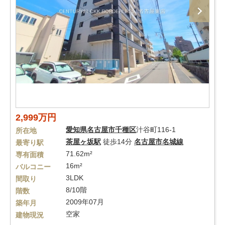
2,999万円
愛知県
名古屋市千種区
汁谷町116-1
所在地
茶屋ヶ坂駅
徒歩14分
名古屋市名城線
最寄り駅
71.62m²
専有面積
16m²
バルコニー
3LDK
間取り
8/10階
階数
2009年07月
築年月
空家
建物現況