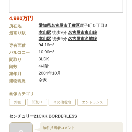
4,980万円
愛知県
名古屋市千種区
鹿子町５丁目8
所在地
本山駅
徒歩9分
名古屋市東山線
最寄り駅
本山駅
徒歩9分
名古屋市名城線
94.16m²
専有面積
10.96m²
バルコニー
3LDK
間取り
4/4階
階数
2004年10月
築年月
空家
建物現況
画像カテゴリ
外観
間取り
その他現地
エントランス
センチュリー21CKK BORDERLESS
物件担当者コメント