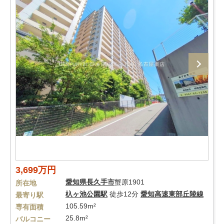
3,699万円
愛知県
長久手市
蟹原1901
所在地
杁ヶ池公園駅
徒歩12分
愛知高速東部丘陵線
最寄り駅
105.59m²
専有面積
25.8m²
バルコニー