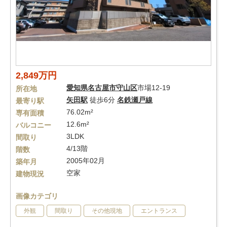
2,849万円
愛知県
名古屋市守山区
市場12-19
所在地
矢田駅
徒歩6分
名鉄瀬戸線
最寄り駅
76.02m²
専有面積
12.6m²
バルコニー
3LDK
間取り
4/13階
階数
2005年02月
築年月
空家
建物現況
画像カテゴリ
外観
間取り
その他現地
エントランス