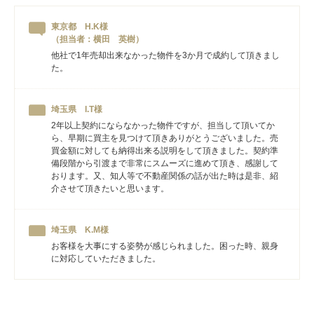
東京都 H.K様
（担当者：横田 英樹）
他社で1年売却出来なかった物件を3か月で成約して頂きまし
た。
埼玉県 I.T様
2年以上契約にならなかった物件ですが、担当して頂いてか
ら、早期に買主を見つけて頂きありがとうございました。売
買金額に対しても納得出来る説明をして頂きました。契約準
備段階から引渡まで非常にスムーズに進めて頂き、感謝して
おります。又、知人等で不動産関係の話が出た時は是非、紹
介させて頂きたいと思います。
埼玉県 K.M様
お客様を大事にする姿勢が感じられました。困った時、親身
に対応していただきました。