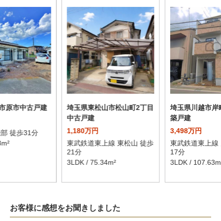
市原市中古戸建
埼玉県東松山市松山町2丁目
埼玉県川越市岸
中古戸建
築戸建
1,180万円
3,498万円
部 徒歩31分
8m²
東武鉄道東上線 東松山 徒歩
東武鉄道東上線 
21分
17分
3LDK / 75.34m²
3LDK / 107.63m
お客様に感想をお聞きしました