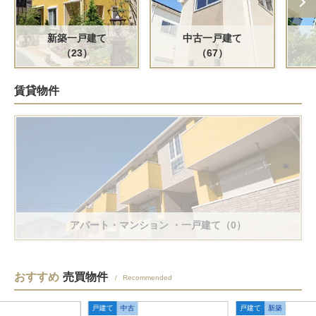
新築一戸建て
中古一戸建て
（23）
（67）
賃貸物件
アパート・マンション
・一戸建て（0）
おすすめ
売買物件
Recommended
戸建て
中古
戸建て
新築