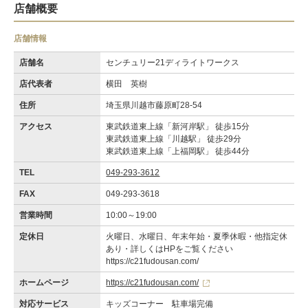
店舗概要
店舗情報
店舗名
センチュリー21ディライトワークス
店代表者
横田 英樹
住所
埼玉県川越市藤原町28-54
アクセス
東武鉄道東上線「新河岸駅」 徒歩15分
東武鉄道東上線「川越駅」 徒歩29分
東武鉄道東上線「上福岡駅」 徒歩44分
TEL
049-293-3612
FAX
049-293-3618
営業時間
10:00～19:00
定休日
火曜日、水曜日、年末年始・夏季休暇・他指定休
あり・詳しくはHPをご覧ください
https://c21fudousan.com/
ホームページ
https://c21fudousan.com/
対応サービス
キッズコーナー 駐車場完備