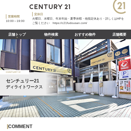
定休日
営業時間
火曜日、水曜日、年末年始・夏季休暇・他指定休あり・詳しくはHPを
10:00～19:00
ご覧ください https://c21fudousan.com/
店舗トップ
物件検索
おすすめ物件
店舗概要
センチュリー21
ディライトワークス
COMMENT