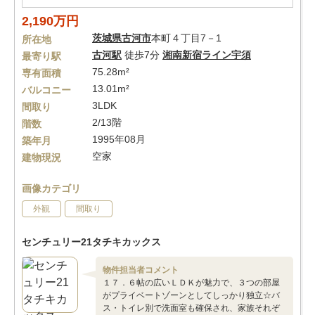
2,190万円
茨城県
古河市
本町４丁目7－1
所在地
古河駅
徒歩7分
湘南新宿ライン宇須
最寄り駅
75.28m²
専有面積
13.01m²
バルコニー
3LDK
間取り
2/13階
階数
1995年08月
築年月
空家
建物現況
画像カテゴリ
外観
間取り
センチュリー21タチキカックス
物件担当者コメント
１７．６帖の広いＬＤＫが魅力で、３つの部屋
がプライベートゾーンとしてしっかり独立☆バ
ス・トイレ別で洗面室も確保され、家族それぞ