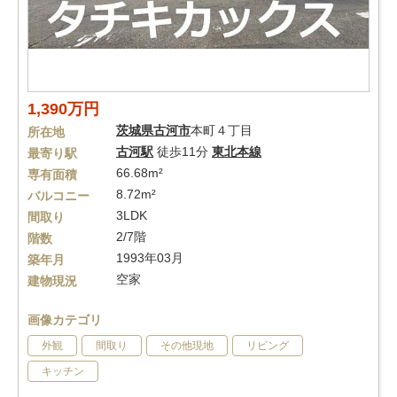
1,390万円
茨城県
古河市
本町４丁目
所在地
古河駅
徒歩11分
東北本線
最寄り駅
66.68m²
専有面積
8.72m²
バルコニー
3LDK
間取り
2/7階
階数
1993年03月
築年月
空家
建物現況
画像カテゴリ
外観
間取り
その他現地
リビング
キッチン