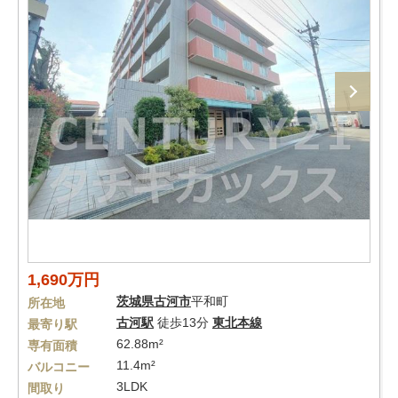
1,690万円
茨城県
古河市
平和町
所在地
古河駅
徒歩13分
東北本線
最寄り駅
62.88m²
専有面積
11.4m²
バルコニー
3LDK
間取り