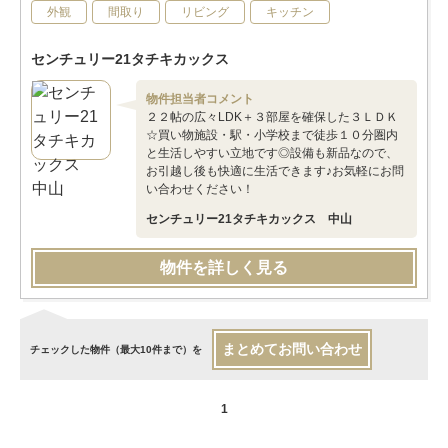
外観
間取り
リビング
キッチン
センチュリー21タチキカックス
物件担当者コメント
２２帖の広々LDK＋３部屋を確保した３ＬＤＫ
☆買い物施設・駅・小学校まで徒歩１０分圏内
と生活しやすい立地です◎設備も新品なので、
お引越し後も快適に生活できます♪お気軽にお問
い合わせください！
センチュリー21タチキカックス 中山
物件を詳しく見る
まとめてお問い合わせ
チェックした物件（最大10件まで）を
1