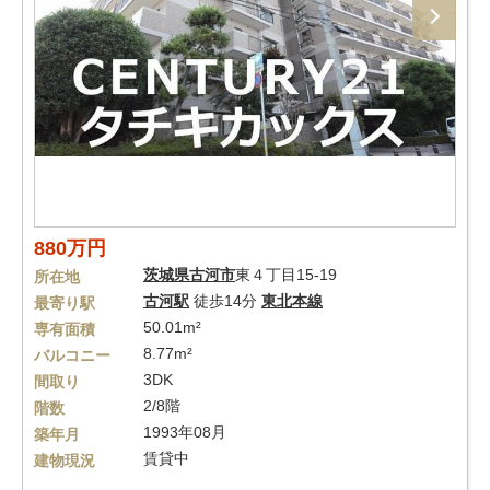
880万円
茨城県
古河市
東４丁目15-19
所在地
古河駅
徒歩14分
東北本線
最寄り駅
50.01m²
専有面積
8.77m²
バルコニー
3DK
間取り
2/8階
階数
1993年08月
築年月
賃貸中
建物現況