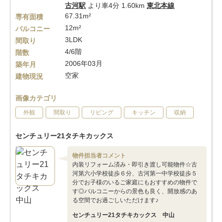
古河駅
より車4分 1.60km
東北本線
67.31m²
専有面積
12m²
バルコニー
3LDK
間取り
4/6階
階数
2006年03月
築年月
空家
建物現況
画像カテゴリ
外観
間取り
リビング
キッチン
収納
センチュリー21タチキカックス
物件担当者コメント
内装リフォーム済み・即引き渡し可能物件☆古
河第六小学校徒歩６分、古河第一中学校徒歩５
分でお子様のいるご家庭にもおすすめの物件で
す◎バルコニーからの景色も良く、開放感のあ
る空間でお過ごしいただけます♪
センチュリー21タチキカックス 中山