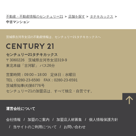
不動産・不動産情報のセンチュリー21
店舗を探す
タチキカックス
中古マンション
茨城県古河市女沼の不動産情報は、センチュリー21タチキカックスへ
センチュリー21タチキカックス
〒3060226 茨城県古河市女沼319-9
東北本線「古河駅」 バス26分
営業時間：09:00～18:00 定休日：水曜日
TEL：0280-23-6590 FAX：0280-23-6591
茨城県知事(4)第6776号
センチュリー21の加盟店は、すべて独立・自営です。
運営会社について
会社情報
加盟のご案内
加盟店人材募集
個人情報保護方針
当サイトのご利用について
お問い合わせ