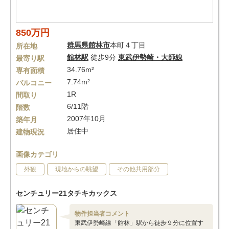
850万円
群馬県
館林市
本町４丁目
所在地
館林駅
徒歩9分
東武伊勢崎・大師線
最寄り駅
34.76m²
専有面積
7.74m²
バルコニー
1R
間取り
6/11階
階数
2007年10月
築年月
居住中
建物現況
画像カテゴリ
外観
現地からの眺望
その他共用部分
センチュリー21タチキカックス
物件担当者コメント
東武伊勢崎線「館林」駅から徒歩９分に位置す