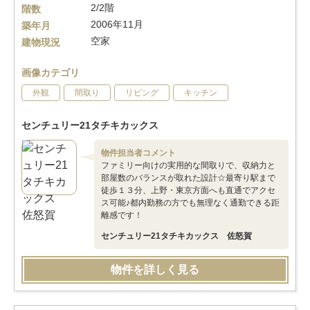
2/2階
階数
2006年11月
築年月
空家
建物現況
画像カテゴリ
外観
間取り
リビング
キッチン
センチュリー21タチキカックス
物件担当者コメント
ファミリー向けの実用的な間取りで、収納力と
部屋数のバランスが取れた設計☆最寄り駅まで
徒歩１３分、上野・東京方面へも直通でアクセ
ス可能♪都内勤務の方でも無理なく通勤できる距
離感です！
センチュリー21タチキカックス 佐怒賀
物件を詳しく見る