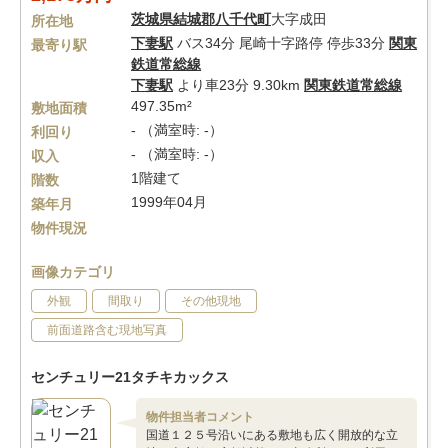
茨城県
結城郡八千代町
大字成田
所在地
下妻駅
バス34分 尾崎十字路停 停歩33分
関東
最寄り駅
鉄道常総線
下妻駅
より車23分 9.30km
関東鉄道常総線
497.35m²
敷地面積
- （満室時: -）
利回り
- （満室時: -）
収入
1階建て
階数
1999年04月
築年月
物件現況
画像カテゴリ
外観
間取り
その他現地
前面道路含む現地写真
センチュリー21タチキカックス
物件担当者コメント
国道１２５号沿いにある敷地も広く開放的な立