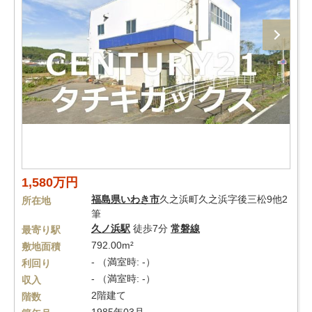
1,580万円
福島県
いわき市
久之浜町久之浜字後三松9他2
所在地
筆
久ノ浜駅
徒歩7分
常磐線
最寄り駅
792.00m²
敷地面積
- （満室時: -）
利回り
- （満室時: -）
収入
2階建て
階数