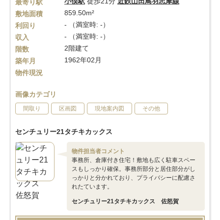
小俣駅
徒歩21分
近鉄山田鳥羽志摩線
最寄り駅
859.50m²
敷地面積
- （満室時: -）
利回り
- （満室時: -）
収入
2階建て
階数
1962年02月
築年月
物件現況
画像カテゴリ
間取り
区画図
現地案内図
その他
センチュリー21タチキカックス
物件担当者コメント
事務所、倉庫付き住宅！敷地も広く駐車スペー
スもしっかり確保。事務所部分と居住部分がし
っかりと分かれており、プライバシーに配慮さ
れたています。
センチュリー21タチキカックス 佐怒賀