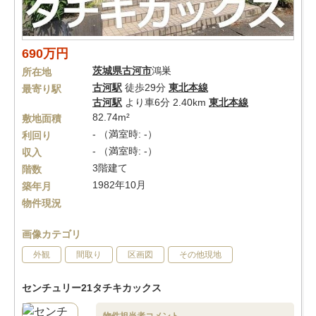
690万円
茨城県
古河市
鴻巣
所在地
古河駅
徒歩29分
東北本線
最寄り駅
古河駅
より車6分 2.40km
東北本線
82.74m²
敷地面積
- （満室時: -）
利回り
- （満室時: -）
収入
3階建て
階数
1982年10月
築年月
物件現況
画像カテゴリ
外観
間取り
区画図
その他現地
センチュリー21タチキカックス