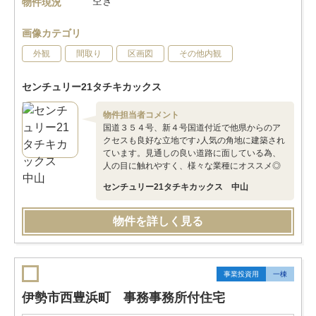
空き
物件現況
画像カテゴリ
外観
間取り
区画図
その他内観
センチュリー21タチキカックス
物件担当者コメント
国道３５４号、新４号国道付近で他県からのア
クセスも良好な立地です♪人気の角地に建築され
ています。見通しの良い道路に面している為、
人の目に触れやすく、様々な業種にオススメ◎
センチュリー21タチキカックス 中山
物件を詳しく見る
事業投資用
一棟
伊勢市西豊浜町 事務事務所付住宅