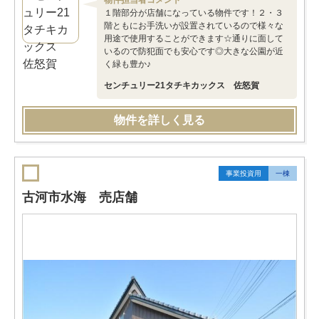
物件担当者コメント
１階部分が店舗になっている物件です！２・３
階ともにお手洗いが設置されているので様々な
用途で使用することができます☆通りに面して
いるので防犯面でも安心です◎大きな公園が近
く緑も豊か♪
センチュリー21タチキカックス 佐怒賀
物件を詳しく見る
事業投資用
一棟
古河市水海 売店舗