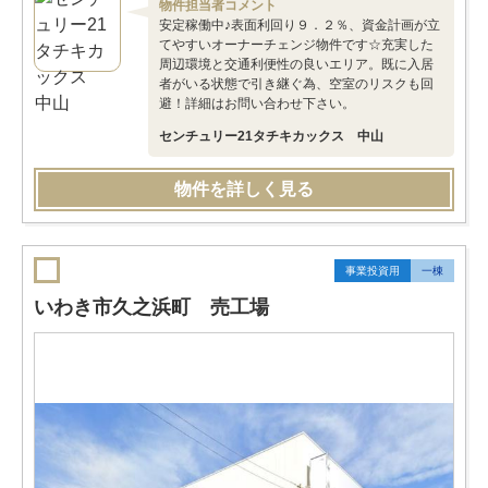
物件担当者コメント
安定稼働中♪表面利回り９．２％、資金計画が立
てやすいオーナーチェンジ物件です☆充実した
周辺環境と交通利便性の良いエリア。既に入居
者がいる状態で引き継ぐ為、空室のリスクも回
避！詳細はお問い合わせ下さい。
センチュリー21タチキカックス 中山
物件を詳しく見る
事業投資用
一棟
いわき市久之浜町 売工場