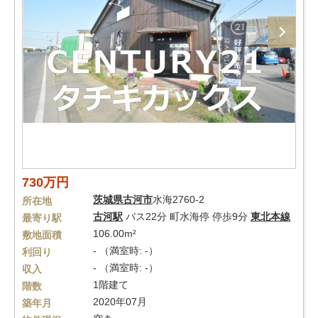
730万円
茨城県
古河市
水海2760-2
所在地
古河駅
バス22分 町水海停 停歩9分
東北本線
最寄り駅
106.00m²
敷地面積
- （満室時: -）
利回り
- （満室時: -）
収入
1階建て
階数
2020年07月
築年月