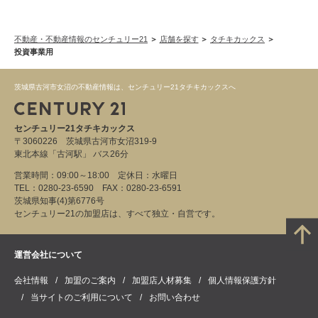
不動産・不動産情報のセンチュリー21
店舗を探す
タチキカックス
投資事業用
茨城県古河市女沼の不動産情報は、センチュリー21タチキカックスへ
センチュリー21タチキカックス
〒3060226 茨城県古河市女沼319-9
東北本線「古河駅」 バス26分
営業時間：09:00～18:00 定休日：水曜日
TEL：0280-23-6590 FAX：0280-23-6591
茨城県知事(4)第6776号
センチュリー21の加盟店は、すべて独立・自営です。
運営会社について
会社情報
加盟のご案内
加盟店人材募集
個人情報保護方針
当サイトのご利用について
お問い合わせ