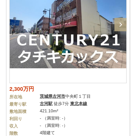
2,300万円
茨城県
古河市
中央町１丁目
所在地
古河駅
徒歩7分
東北本線
最寄り駅
421.10m²
敷地面積
- （満室時: -）
利回り
- （満室時: -）
収入
4階建て
階数