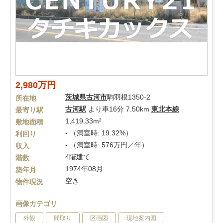
2,980万円
茨城県
古河市
駒羽根1350-2
所在地
古河駅
より車16分 7.50km
東北本線
最寄り駅
1,419.33m²
敷地面積
- （満室時: 19.32%）
利回り
- （満室時: 576万円／年）
収入
4階建て
階数
1974年08月
築年月
空き
物件現況
画像カテゴリ
外観
間取り
区画図
現地案内図