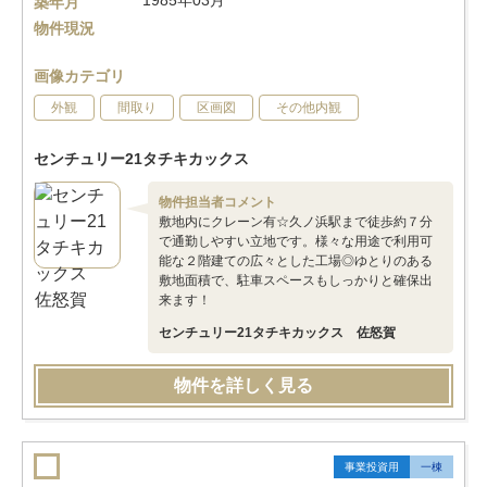
1985年03月
築年月
物件現況
画像カテゴリ
外観
間取り
区画図
その他内観
センチュリー21タチキカックス
物件担当者コメント
敷地内にクレーン有☆久ノ浜駅まで徒歩約７分
で通勤しやすい立地です。様々な用途で利用可
能な２階建ての広々とした工場◎ゆとりのある
敷地面積で、駐車スペースもしっかりと確保出
来ます！
センチュリー21タチキカックス 佐怒賀
物件を詳しく見る
事業投資用
一棟