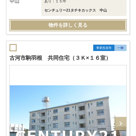
あり：１５坪
センチュリー21タチキカックス 中山
物件を詳しく見る
事業投資用
一棟
古河市駒羽根 共同住宅（３Ｋ×１６室）