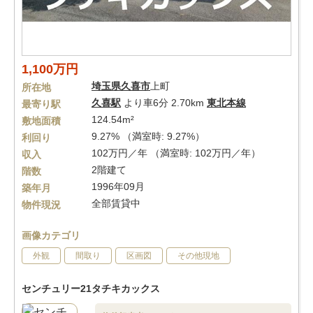
1,100万円
埼玉県
久喜市
上町
所在地
久喜駅
より車6分 2.70km
東北本線
最寄り駅
124.54m²
敷地面積
9.27% （満室時: 9.27%）
利回り
102万円／年 （満室時: 102万円／年）
収入
2階建て
階数
1996年09月
築年月
全部賃貸中
物件現況
画像カテゴリ
外観
間取り
区画図
その他現地
センチュリー21タチキカックス