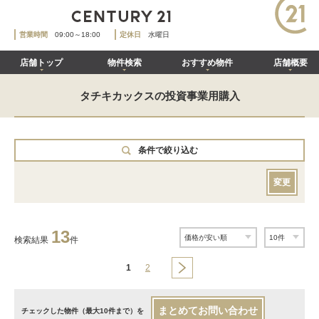
営業時間
09:00～18:00
定休日
水曜日
店舗トップ
物件検索
おすすめ物件
店舗概要
タチキカックスの投資事業用購入
条件で絞り込む
変更
13
検索結果
件
1
2
まとめてお問い合わせ
チェックした物件（最大10件まで）を