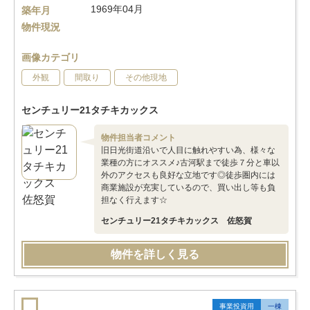
1969年04月
築年月
物件現況
画像カテゴリ
外観
間取り
その他現地
センチュリー21タチキカックス
物件担当者コメント
旧日光街道沿いで人目に触れやすい為、様々な
業種の方にオススメ♪古河駅まで徒歩７分と車以
外のアクセスも良好な立地です◎徒歩圏内には
商業施設が充実しているので、買い出し等も負
担なく行えます☆
センチュリー21タチキカックス 佐怒賀
物件を詳しく見る
事業投資用
一棟