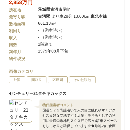
2,858万円
茨城県
古河市
尾崎
所在地
古河駅
より車28分 13.60km
東北本線
最寄り駅
661.13m²
敷地面積
- （満室時: -）
利回り
- （満室時: -）
収入
1階建て
階数
1979年08月下旬
築年月
物件現況
画像カテゴリ
外観
間取り
区画図
その他現地
センチュリー21タチキカックス
物件担当者コメント
国道１２５号線沿いで人の目に触れやすくアク
セス良好な立地です！店舗・事務所としての利
用に最適◎敷地約２００坪で広々♪駐車スペース
もしっかりと確保しています☆◆敷地内に倉庫