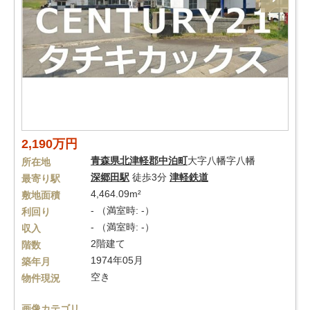
2,190万円
青森県
北津軽郡中泊町
大字八幡字八幡
所在地
深郷田駅
徒歩3分
津軽鉄道
最寄り駅
4,464.09m²
敷地面積
- （満室時: -）
利回り
- （満室時: -）
収入
2階建て
階数
1974年05月
築年月
空き
物件現況
画像カテゴリ