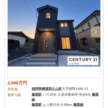
2,598万円
福岡県
糟屋郡久山町
大字猪野1480-21
所在地
篠栗駅
バス20分 久原本家前停 停歩6分
篠栗
最寄り駅
線
篠栗駅
より車15分 6.90km
篠栗線