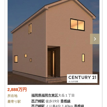
2,888万円
福岡県
福岡市東区
大岳１丁目
所在地
西戸崎駅
徒歩19分
香椎線
最寄り駅
西戸崎駅
より車4分 1.40km
香椎線