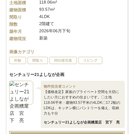
118.06m²
土地面積
93.57m²
建物面積
4LDK
間取り
2階建て
階数
2026年06月下旬
築年月
新築
建物現況
画像カテゴリ
外観
間取り
同仕様写真
リビング
センチュリー21よしなが企画
物件担当者コメント
【価格改定】家族のプライベート空間を大切に
したい方におすすめの住まいです。〇土地
118.06平米・建物93.57平米の4LDK〇17.2帖の
LDKは、キッチン横にパントリーを備え、収納
力も十分
センチュリー21よしなが企画糟屋店 宮下 亮