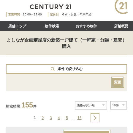
営業時間
10:00～17:00
定休日
ＧＷ・お盆・年末年始
店舗トップ
物件検索
おすすめ物件
店舗概要
よしなが企画糟屋店の新築一戸建て（一軒家・分譲・建売）
購入
条件で絞り込む
変更
155
検索結果
件
1
2
3
4
5
…
16