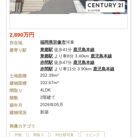
2,890万円
福岡県
宗像市
河東
所在地
東郷駅
徒歩41分
鹿児島本線
最寄り駅
東郷駅
より車8分 3.40km
鹿児島本線
赤間駅
徒歩47分
鹿児島本線
赤間駅
より車11分 3.90km
鹿児島本線
202.39m²
土地面積
102.67m²
建物面積
4LDK
間取り
2階建て
階数
2026年05月
築年月
新築
建物現況
画像カテゴリ
外観
間取り
同仕様写真
リビング