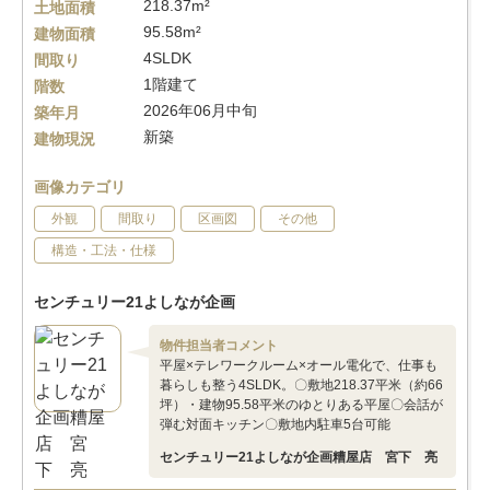
218.37m²
土地面積
95.58m²
建物面積
4SLDK
間取り
1階建て
階数
2026年06月中旬
築年月
新築
建物現況
画像カテゴリ
外観
間取り
区画図
その他
構造・工法・仕様
センチュリー21よしなが企画
物件担当者コメント
平屋×テレワークルーム×オール電化で、仕事も
暮らしも整う4SLDK。〇敷地218.37平米（約66
坪）・建物95.58平米のゆとりある平屋〇会話が
弾む対面キッチン〇敷地内駐車5台可能
センチュリー21よしなが企画糟屋店 宮下 亮