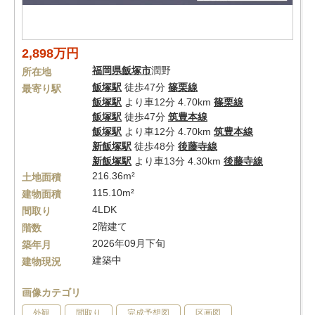
2,898万円
福岡県
飯塚市
潤野
所在地
飯塚駅
徒歩47分
篠栗線
最寄り駅
飯塚駅
より車12分 4.70km
篠栗線
飯塚駅
徒歩47分
筑豊本線
飯塚駅
より車12分 4.70km
筑豊本線
新飯塚駅
徒歩48分
後藤寺線
新飯塚駅
より車13分 4.30km
後藤寺線
216.36m²
土地面積
115.10m²
建物面積
4LDK
間取り
2階建て
階数
2026年09月下旬
築年月
建築中
建物現況
画像カテゴリ
外観
間取り
完成予想図
区画図