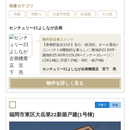
画像カテゴリ
外観
間取り
完成予想図
区画図
その他
センチュリー21よしなが企画
物件担当者コメント
【香椎駅徒歩10分】安心・経済的。オール電化×
コンパクト&機能的な暮らし♪〇敷地約22.60坪・
建物約25.80坪の1SLDK+インナーガレージ〇
LDK14帖に洋室7.25帖・WIC・納戸6帖
センチュリー21よしなが企画糟屋店 宮下 亮
物件を詳しく見る
戸建て
新築
福岡市東区大岳第22新築戸建(1号棟)