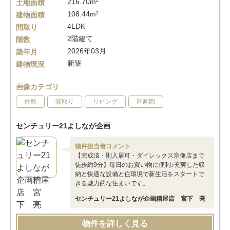
216.70m²
土地面積
108.44m²
建物面積
4LDK
間取り
2階建て
階数
2026年03月
築年月
新築
建物現況
画像カテゴリ
外観
間取り
リビング
区画図
センチュリー21よしなが企画
物件担当者コメント
【完成済・則入居可・ダイレックス宗像店まで
徒歩約9分】毎日のお買い物に便利♪充実した収
納と快適な設備と住環境で新生活をスタートで
きる魅力的な住まいです。
センチュリー21よしなが企画糟屋店 宮下 亮
物件を詳しく見る