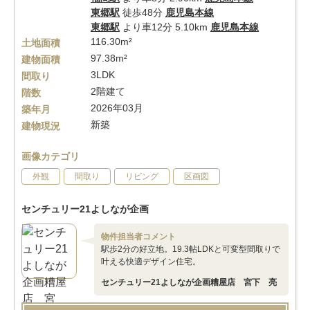
東郷駅
徒歩48分
鹿児島本線
東郷駅
より車12分 5.10km
鹿児島本線
116.30m²
土地面積
97.38m²
建物面積
3LDK
間取り
2階建て
階数
2026年03月
築年月
新築
建物現況
画像カテゴリ
外観
間取り
リビング
区画図
センチュリー21よしなが企画
物件担当者コメント
駅歩2分の好立地。19.3帖LDKと可変型間取りで
叶える快適デザイン住宅。
センチュリー21よしなが企画糟屋店 宮下 亮