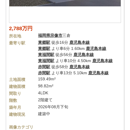
2,788万円
福岡県
宗像市
三倉
所在地
東郷駅
徒歩16分
鹿児島本線
最寄り駅
東郷駅
より車6分 1.60km
鹿児島本線
東福間駅
徒歩56分
鹿児島本線
東福間駅
より車10分 4.50km
鹿児島本線
赤間駅
徒歩58分
鹿児島本線
赤間駅
より車13分 5.10km
鹿児島本線
159.49m²
土地面積
98.82m²
建物面積
4LDK
間取り
2階建て
階数
2026年08月下旬
築年月
建築中
建物現況
画像カテゴリ