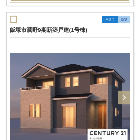
戸建て
新築
飯塚市潤野9期新築戸建(1号棟)