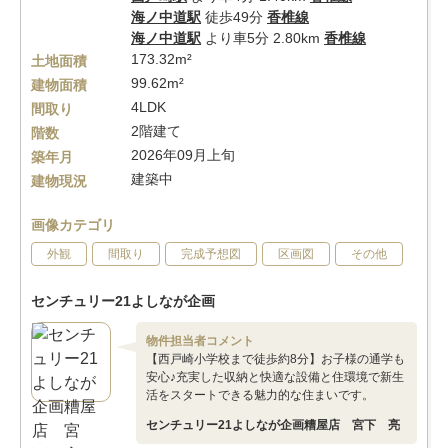
海ノ中道駅
徒歩49分
香椎線
海ノ中道駅
より車5分 2.80km
香椎線
173.32m²
土地面積
99.62m²
建物面積
4LDK
間取り
2階建て
階数
2026年09月上旬
築年月
建築中
建物現況
画像カテゴリ
外観
間取り
完成予想図
区画図
その他
センチュリー21よしなが企画
物件担当者コメント
【西戸崎小学校まで徒歩約8分】お子様の通学も
安心♪充実した収納と快適な設備と住環境で新生
活をスタートできる魅力的な住まいです。
センチュリー21よしなが企画糟屋店 宮下 亮