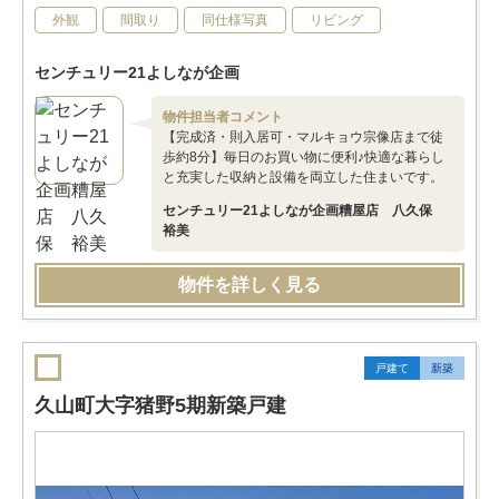
外観
間取り
同仕様写真
リビング
センチュリー21よしなが企画
物件担当者コメント
【完成済・則入居可・マルキョウ宗像店まで徒
歩約8分】毎日のお買い物に便利♪快適な暮らし
と充実した収納と設備を両立した住まいです。
センチュリー21よしなが企画糟屋店 八久保
裕美
物件を詳しく見る
戸建て
新築
久山町大字猪野5期新築戸建