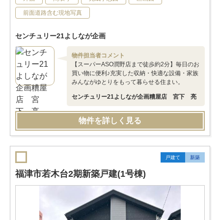
前面道路含む現地写真
センチュリー21よしなが企画
物件担当者コメント
【スーパーASO潤野店まで徒歩約2分】毎日のお
買い物に便利♪充実した収納・快適な設備・家族
みんながゆとりをもって暮らせる住まい。
センチュリー21よしなが企画糟屋店 宮下 亮
物件を詳しく見る
戸建て
新築
福津市若木台2期新築戸建(1号棟)