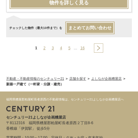
物件を詳しく見る
まとめてお問い合わせ
チェックした物件（最大10件まで）を
1
2
3
4
5
…
16
不動産・不動産情報のセンチュリー21
店舗を探す
よしなが企画糟屋店
新築一戸建て（一軒家・分譲・建売）
福岡県糟屋郡粕屋町長者原西の不動産情報は、センチュリー21よしなが企画糟屋店へ
センチュリー21よしなが企画糟屋店
〒8112316 福岡県糟屋郡粕屋町長者原西２丁目8‐6
香椎線「伊賀駅」 徒歩5分
営業時間：10:00～17:00 定休日：ＧＷ・お盆・年末年始