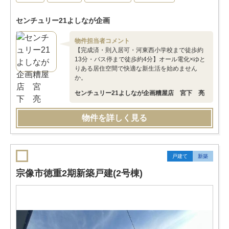
センチュリー21よしなが企画
物件担当者コメント
【完成済・則入居可・河東西小学校まで徒歩約
13分・バス停まで徒歩約4分】オール電化×ゆと
りある居住空間で快適な新生活を始めません
か。
センチュリー21よしなが企画糟屋店 宮下 亮
物件を詳しく見る
戸建て
新築
宗像市徳重2期新築戸建(2号棟)