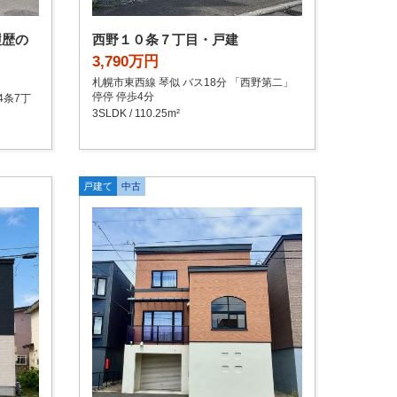
履歴の
西野１０条７丁目・戸建
3,790万円
札幌市東西線 琴似 バス18分 「西野第二」
停停 停歩4分
4条7丁
3SLDK / 110.25m²
戸建て
中古