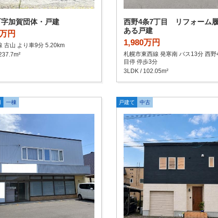
町字加賀団体・戸建
西野4条7丁目 リフォーム
ある戸建
0万円
1,980万円
 古山 より車9分 5.20km
札幌市東西線 発寒南 バス13分 西野
237.7m²
目停 停歩3分
3LDK / 102.05m²
用
一棟
戸建て
中古