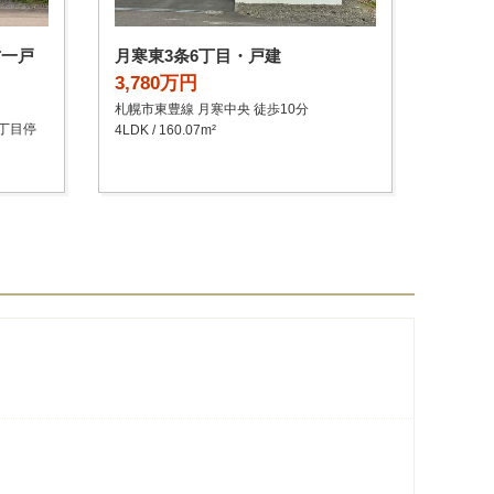
古一戸
月寒東3条6丁目・戸建
3,780万円
札幌市東豊線 月寒中央 徒歩10分
2丁目停
4LDK / 160.07m²