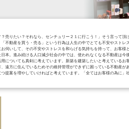
す？売りたい？それなら、センチュリー２１に行こう！」そう言って頂
。「不動産を買う・売る」という行為は人生の中でとても不安やストレ
にお伺いして、その不安やストレスを和らげる気持ちを持って、お客様
た日本。進み続ける人口減少社会の中では、使われなくなる不動産は今
活用についても真剣に考えています。新築を建築したいと考えているお
方、遠方に住んでいるためその維持管理ができずに困っている不動産が
立つ提案を増やしていければと考えています。「全てはお客様の為に」
。