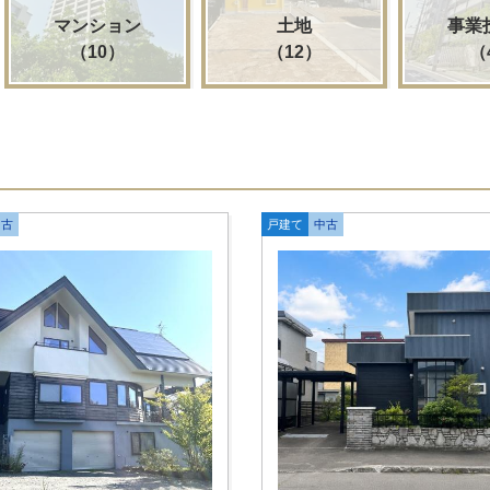
マンション
土地
事業
（10）
（12）
（
中古
戸建て
中古