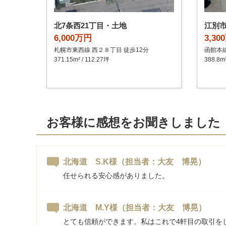
北7条西21丁目・土地
江別
6,000万円
3,30
札幌市東西線 西２８丁目 徒歩12分
函館本線
371.15m² / 112.27坪
388.8m
お客様に感想をお聞きしました
北海道 S.K様
（担当者：大友 博晃）
任せられる安心感がありました。
北海道 M.Y様
（担当者：大友 博晃）
とても信頼ができます。私はこれで4軒目の取引を