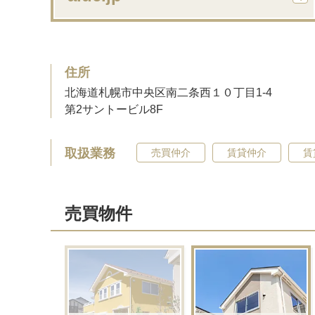
住所
北海道札幌市中央区南二条西１０丁目1-4
第2サントービル8F
取扱業務
売買仲介
賃貸仲介
賃
売買物件