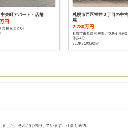
市中央町アパート・店舗
札幌市西区福井２丁目の中
建
0万円
2,780万円
 野幌 徒歩23分
札幌市東西線 発寒南 バス9分 福井
²
停歩4分
3LDK / 103.92m²
しました。それだけ信用しています。仕事も適切。