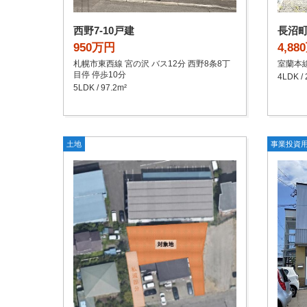
西野7-10戸建
長沼
950万円
4,88
札幌市東西線 宮の沢 バス12分 西野8条8丁
室蘭本線
目停 停歩10分
4LDK / 
5LDK / 97.2m²
土地
事業投資