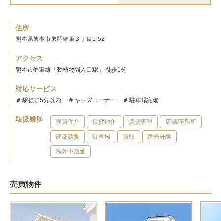
住所
熊本県熊本市東区健軍３丁目1-52
アクセス
熊本市健軍線「動植物園入口駅」 徒歩1分
対応サービス
駅徒歩5分以内
キッズコーナー
駐車場完備
取扱業務
売買仲介
賃貸仲介
賃貸管理
店舗/事務所
建築請負
駐車場
買取
建売分譲
海外不動産
売買物件