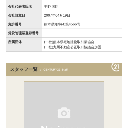
会社代表者氏名
平野 国臣
会社設立日
2007年04月19日
免許番号
熊本県知事(4)第4566号
賃貸管理業登録番号
所属団体
(一社)熊本県宅地建物取引業協会
(一社)九州不動産公正取引協議会加盟
スタッフ一覧
CENTURY21 Staff