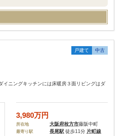
戸建て
中古
ダイニングキッチンには床暖房３面リビングはダ
3,980万円
大阪府
枚方市
藤阪中町
所在地
長尾駅
徒歩11分
片町線
最寄り駅