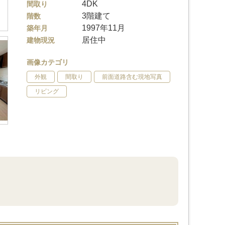
4DK
間取り
3階建て
階数
1997年11月
築年月
居住中
建物現況
画像カテゴリ
外観
間取り
前面道路含む現地写真
リビング