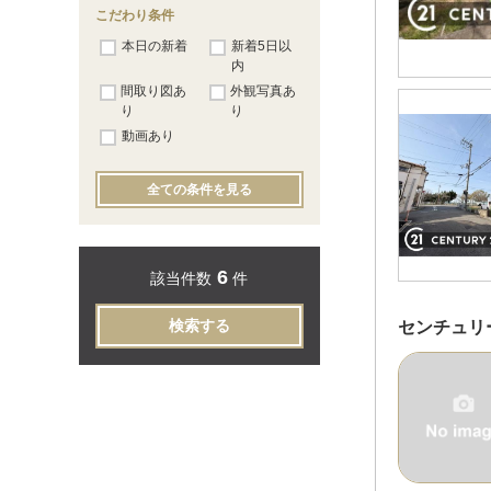
こだわり条件
本日の新着
新着5日以
内
間取り図あ
外観写真あ
り
り
動画あり
全ての条件を見る
6
該当件数
件
検索する
センチュリ