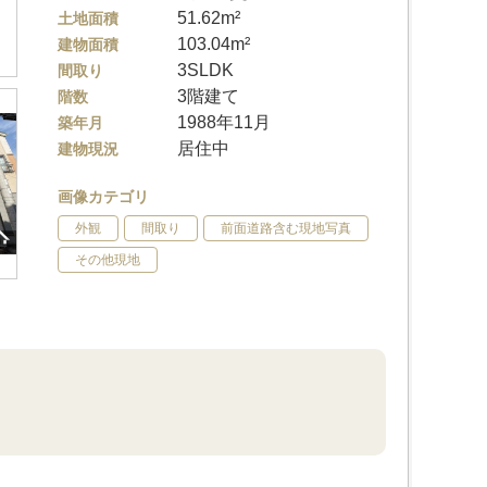
51.62m²
土地面積
103.04m²
建物面積
3SLDK
間取り
3階建て
階数
1988年11月
築年月
居住中
建物現況
画像カテゴリ
外観
間取り
前面道路含む現地写真
その他現地