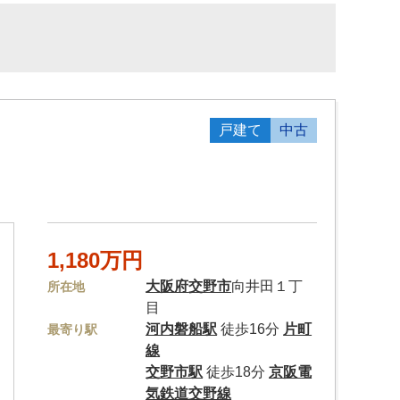
戸建て
中古
1,180万円
大阪府
交野市
向井田１丁
所在地
目
河内磐船駅
徒歩16分
片町
最寄り駅
線
交野市駅
徒歩18分
京阪電
気鉄道交野線