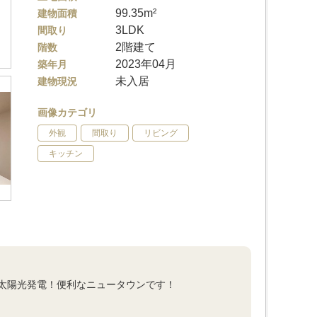
99.35m²
建物面積
3LDK
間取り
2階建て
階数
2023年04月
築年月
未入居
建物現況
画像カテゴリ
外観
間取り
リビング
キッチン
 太陽光発電！便利なニュータウンです！