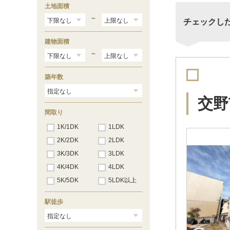
土地面積
～
チェックし
建物面積
～
築年数
交野
間取り
1K/1DK
1LDK
2K/2DK
2LDK
3K/3DK
3LDK
4K/4DK
4LDK
5K/5DK
5LDK以上
駅徒歩