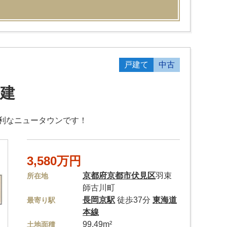
戸建て
中古
建
利なニュータウンです！
3,580万円
京都府
京都市伏見区
羽束
所在地
師古川町
長岡京駅
徒歩37分
東海道
最寄り駅
本線
99.49m²
土地面積