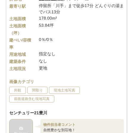
停留所「川手」まで徒歩17分 どんぐりの湯ま
最寄り駅
でバス13分
178.00m²
土地面積
53.84坪
土地面積
（坪）
0％/0％
建ぺい/容積
率
指定なし
用途地域
なし
建築条件
更地
土地現況
画像カテゴリ
外観
間取り
現地土地写真
前面道路含む現地写真
センチュリー21豊川
物件担当者コメント
自然豊かな別荘地！