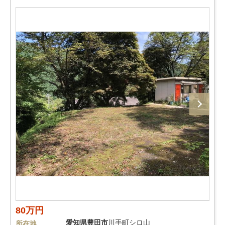
80万円
愛知県
豊田市
川手町シロ山
所在地