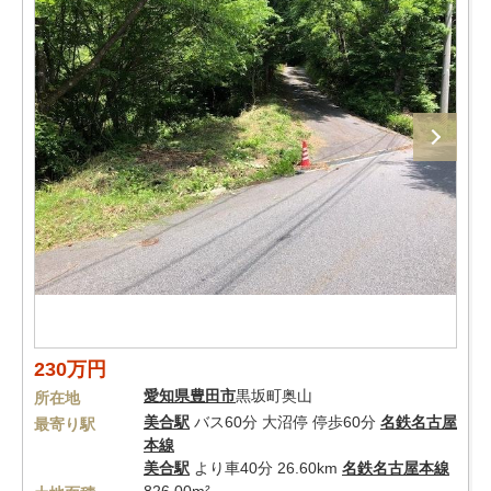
230万円
愛知県
豊田市
黒坂町奥山
所在地
美合駅
バス60分 大沼停 停歩60分
名鉄名古屋
最寄り駅
本線
美合駅
より車40分 26.60km
名鉄名古屋本線