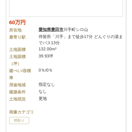
60万円
愛知県
豊田市
川手町シロ山
所在地
停留所「川手」まで徒歩17分 どんぐりの湯ま
最寄り駅
でバス13分
132.00m²
土地面積
39.93坪
土地面積
（坪）
0％/0％
建ぺい/容積
率
指定なし
用途地域
なし
建築条件
更地
土地現況
画像カテゴリ
間取り