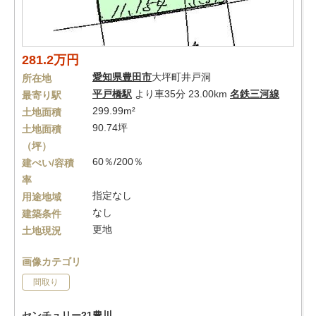
281.2万円
愛知県
豊田市
大坪町井戸洞
所在地
平戸橋駅
より車35分 23.00km
名鉄三河線
最寄り駅
299.99m²
土地面積
90.74坪
土地面積
（坪）
60％/200％
建ぺい/容積
率
指定なし
用途地域
なし
建築条件
更地
土地現況
画像カテゴリ
間取り
センチュリー21豊川