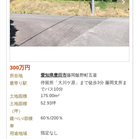
300万円
愛知県
豊田市
藤岡飯野町五釜
所在地
停留所「大川ケ原」まで徒歩3分 藤岡支所ま
最寄り駅
でバス10分
175.00m²
土地面積
52.93坪
土地面積
（坪）
60％/200％
建ぺい/容積
率
指定なし
用途地域