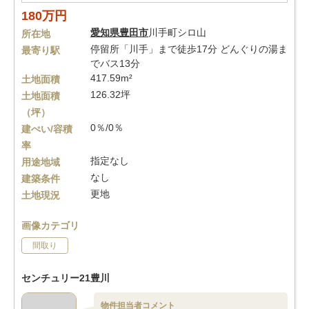
180万円
愛知県
豊田市
川手町シロ山
所在地
停留所「川手」まで徒歩17分 どんぐりの湯ま
最寄り駅
でバス13分
417.59m²
土地面積
126.32坪
土地面積
（坪）
0％/0％
建ぺい/容積
率
指定なし
用途地域
なし
建築条件
更地
土地現況
画像カテゴリ
間取り
センチュリー21豊川
物件担当者コメント