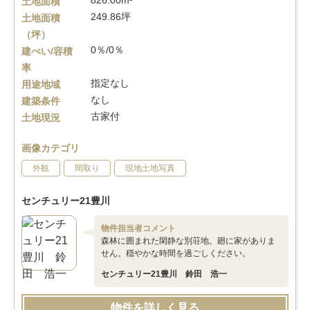
826.00m²
土地面積
249.86坪
土地面積
（坪）
0％/0％
建ぺい/容積
率
指定なし
用途地域
なし
建築条件
古家付
土地現況
画像カテゴリ
外観
間取り
現地土地写真
センチュリー21豊川
物件担当者コメント
森林に囲まれた閑静な別荘地。廻に家がありま
せん。穏やかな時間を過ごしください。
センチュリー21豊川 鈴田 浩一
物件を詳しく見る