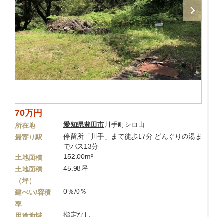
70万円
愛知県
豊田市
川手町シロ山
所在地
停留所「川手」まで徒歩17分 どんぐりの湯ま
最寄り駅
でバス13分
152.00m²
土地面積
45.98坪
土地面積
（坪）
0％/0％
建ぺい/容積
率
指定なし
用途地域