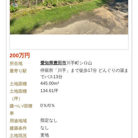
200万円
愛知県
豊田市
川手町シロ山
所在地
停留所「川手」まで徒歩17分 どんぐりの湯ま
最寄り駅
でバス13分
445.00m²
土地面積
134.61坪
土地面積
（坪）
0％/0％
建ぺい/容積
率
指定なし
用途地域
なし
建築条件
更地
土地現況