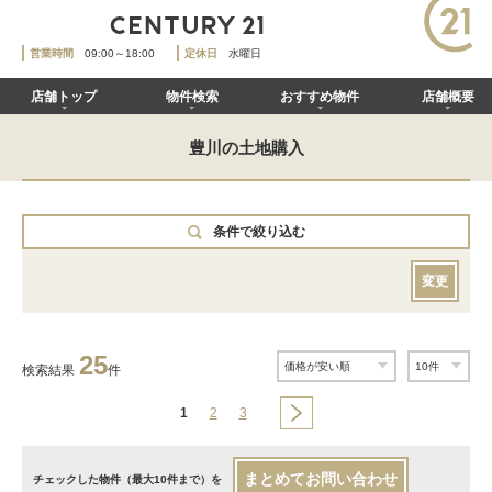
営業時間
09:00～18:00
定休日
水曜日
店舗トップ
物件検索
おすすめ物件
店舗概要
豊川の土地購入
条件で絞り込む
変更
25
検索結果
件
1
2
3
まとめてお問い合わせ
チェックした物件（最大10件まで）を