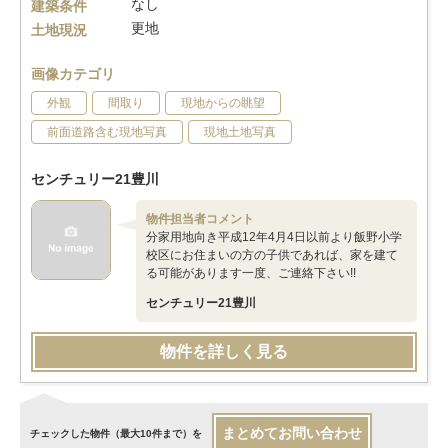
なし
建築条件
更地
土地現況
画像カテゴリ
外観
間取り
現地からの眺望
前面道路含む現地写真
現地土地写真
センチュリー21豊川
物件担当者コメント
分家用地向き平成12年4月4日以前より飯野小学
校区にお住まいの方の子供であれば、家を建て
る可能があります一度、ご連絡下さい!!
センチュリー21豊川
物件を詳しく見る
まとめてお問い合わせ
チェックした物件（最大10件まで）を