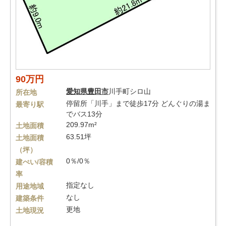
90万円
愛知県
豊田市
川手町シロ山
所在地
停留所「川手」まで徒歩17分 どんぐりの湯ま
最寄り駅
でバス13分
209.97m²
土地面積
63.51坪
土地面積
（坪）
0％/0％
建ぺい/容積
率
指定なし
用途地域
なし
建築条件
更地
土地現況