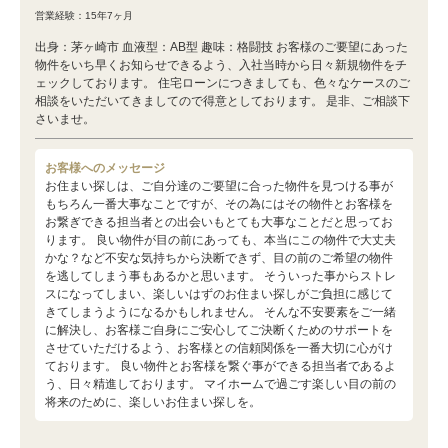
営業経験：15年7ヶ月
出身：茅ヶ崎市 血液型：AB型 趣味：格闘技 お客様のご要望にあった
物件をいち早くお知らせできるよう、入社当時から日々新規物件をチ
ェックしております。 住宅ローンにつきましても、色々なケースのご
相談をいただいてきましてので得意としております。 是非、ご相談下
さいませ。
お客様へのメッセージ
お住まい探しは、ご自分達のご要望に合った物件を見つける事が
もちろん一番大事なことですが、その為にはその物件とお客様を
お繋ぎできる担当者との出会いもとても大事なことだと思ってお
ります。 良い物件が目の前にあっても、本当にこの物件で大丈夫
かな？など不安な気持ちから決断できず、目の前のご希望の物件
を逃してしまう事もあるかと思います。 そういった事からストレ
スになってしまい、楽しいはずのお住まい探しがご負担に感じて
きてしまうようになるかもしれません。 そんな不安要素をご一緒
に解決し、お客様ご自身にご安心してご決断くためのサポートを
させていただけるよう、お客様との信頼関係を一番大切に心がけ
ております。 良い物件とお客様を繋ぐ事ができる担当者であるよ
う、日々精進しております。 マイホームで過ごす楽しい目の前の
将来のために、楽しいお住まい探しを。