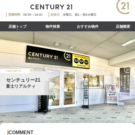
営業時間
09:00～19:00
定休日
水曜日、第1～第4火曜日
店舗トップ
物件検索
おすすめ物件
店舗概要
センチュリー21
富士リアルティ
COMMENT