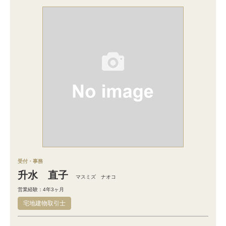
受付・事務
升水 直子
マスミズ ナオコ
営業経験：4年3ヶ月
宅地建物取引士