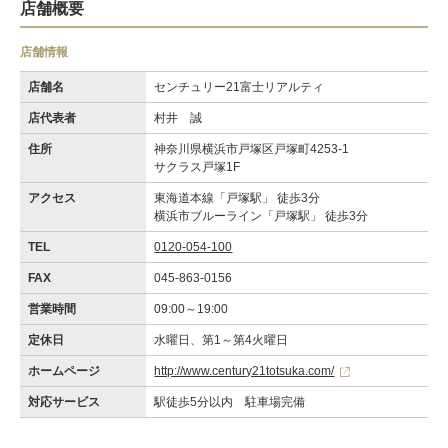
店舗概要
店舗情報
店舗名
センチュリー21富士リアルティ
店代表者
村井 誠
住所
神奈川県横浜市戸塚区戸塚町4253-1
サクラス戸塚1F
アクセス
東海道本線「戸塚駅」 徒歩3分
横浜市ブルーライン「戸塚駅」 徒歩3分
TEL
0120-054-100
FAX
045-863-0156
営業時間
09:00～19:00
定休日
水曜日、第1～第4火曜日
ホームページ
http://www.century21totsuka.com/
対応サービス
駅徒歩5分以内 駐車場完備