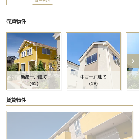
建売分譲
売買物件
新築一戸建て
中古一戸建て
（61）
（19）
賃貸物件