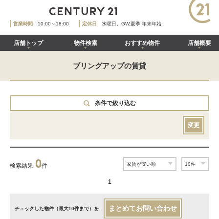
営業時間
10:00～18:00
定休日
水曜日、GW,夏季,年末年始
店舗トップ
物件検索
おすすめ物件
店舗概要
ブリングアップの賃貸
条件で絞り込む
変更
0
検索結果
件
1
まとめてお問い合わせ
チェックした物件（最大10件まで）を