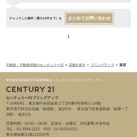
まとめてお問い合わせ
チェックした物件（最大10件まで）を
1
不動産・不動産情報のセンチュリー21
店舗を探す
ブリングアップ
賃貸
東京都中央区銀座の不動産情報は、センチュリー21ブリングアップへ
センチュリー21ブリングアップ
〒1040061 東京都中央区銀座２丁目8番4号泰明ビル8階
東京地下鉄日比谷線「銀座駅」 徒歩5分 東京地下鉄有楽町線「銀座一丁
目駅」 徒歩1分
営業時間：10:00～18:00 定休日：水曜日、GW,夏季,年末年始
TEL：03-3564-1121 FAX：03-3528-6211
東京都知事(1)第112532号