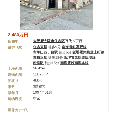
2,480万円
大阪府
大阪市住吉区
万代５丁目
所在地
住吉東駅
徒歩9分
南海電鉄高野線
最寄り駅
帝塚山四丁目駅
徒歩5分
阪堺電気軌道上町線
東粉浜駅
徒歩13分
阪堺電気軌道阪堺線
粉浜駅
徒歩15分
南海電鉄南海本線
56.42m²
土地面積
111.78m²
建物面積
4LDK
間取り
3階建て
階数
1997年01月
築年月
空家
建物現況
画像カテゴリ