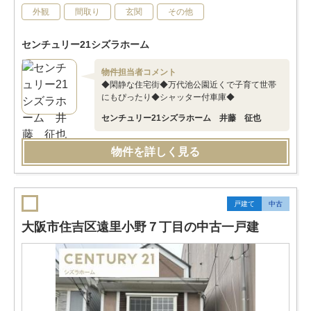
外観
間取り
玄関
その他
センチュリー21シズラホーム
物件担当者コメント
◆閑静な住宅街◆万代池公園近くで子育て世帯
にもぴったり◆シャッター付車庫◆
センチュリー21シズラホーム 井藤 征也
物件を詳しく見る
戸建て
中古
大阪市住吉区遠里小野７丁目の中古一戸建