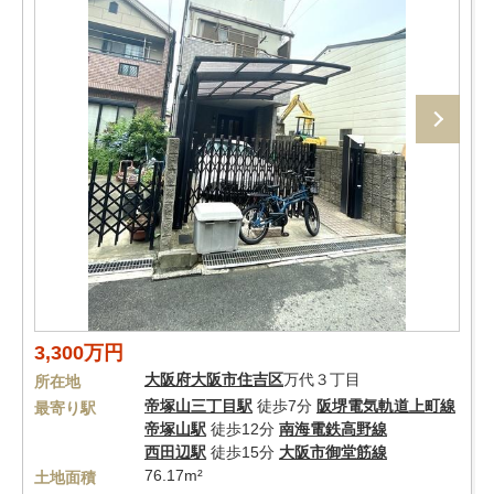
3,300万円
大阪府
大阪市住吉区
万代３丁目
所在地
帝塚山三丁目駅
徒歩7分
阪堺電気軌道上町線
最寄り駅
帝塚山駅
徒歩12分
南海電鉄高野線
西田辺駅
徒歩15分
大阪市御堂筋線
76.17m²
土地面積