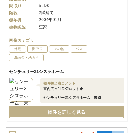
5LDK
間取り
2階建て
階数
2004年01月
築年月
空家
建物現況
画像カテゴリ
外観
間取り
その他
バス
洗面台・洗面所
センチュリー21シズラホーム
物件担当者コメント
室内広々5LDK2ロフト◆
センチュリー21シズラホーム 末岡
物件を詳しく見る