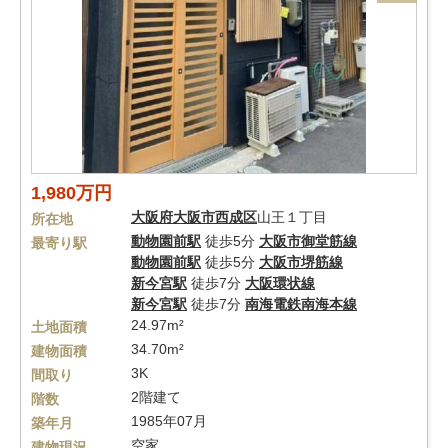
1,980万円
大阪府
大阪市西成区
山王１丁目
所在地
動物園前駅
徒歩5分
大阪市御堂筋線
最寄り駅
動物園前駅
徒歩5分
大阪市堺筋線
新今宮駅
徒歩7分
大阪環状線
新今宮駅
徒歩7分
南海電鉄南海本線
24.97m²
土地面積
34.70m²
建物面積
3K
間取り
2階建て
階数
1985年07月
築年月
空家
建物現況