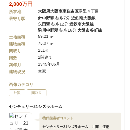
2,000万円
大阪府
大阪市東住吉区
湯里４丁目
所在地
針中野駅
徒歩7分
近鉄南大阪線
最寄り駅
矢田駅
徒歩12分
近鉄南大阪線
駒川中野駅
徒歩16分
大阪市谷町線
59.21m²
土地面積
75.07m²
建物面積
2LDK
間取り
2階建て
階数
1945年06月
築年月
空家
建物現況
画像カテゴリ
外観
間取り
センチュリー21シズラホーム
物件担当者コメント
センチュリー21シズラホーム 井藤 征也