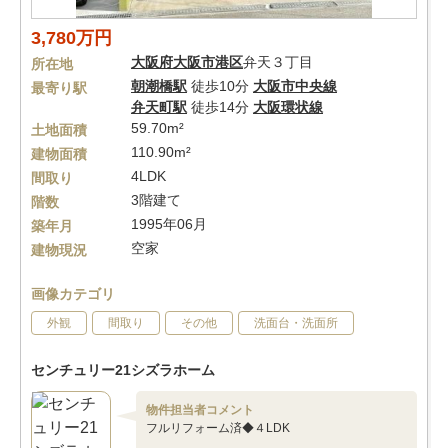
3,780万円
大阪府
大阪市港区
弁天３丁目
所在地
朝潮橋駅
徒歩10分
大阪市中央線
最寄り駅
弁天町駅
徒歩14分
大阪環状線
59.70m²
土地面積
110.90m²
建物面積
4LDK
間取り
3階建て
階数
1995年06月
築年月
空家
建物現況
画像カテゴリ
外観
間取り
その他
洗面台・洗面所
センチュリー21シズラホーム
物件担当者コメント
フルリフォーム済◆４LDK