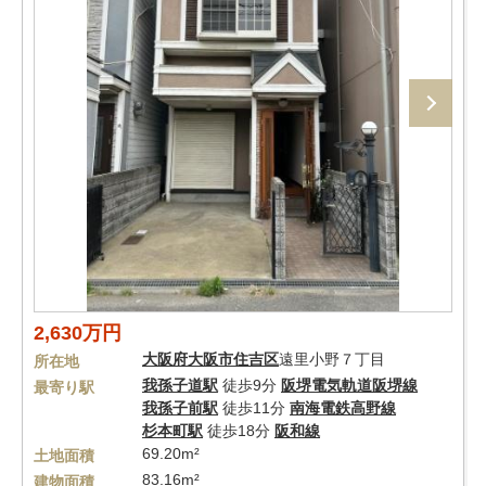
2,630万円
大阪府
大阪市住吉区
遠里小野７丁目
所在地
我孫子道駅
徒歩9分
阪堺電気軌道阪堺線
最寄り駅
我孫子前駅
徒歩11分
南海電鉄高野線
杉本町駅
徒歩18分
阪和線
69.20m²
土地面積
83.16m²
建物面積