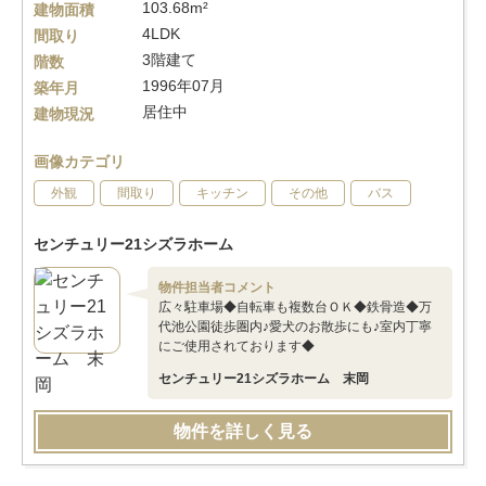
103.68m²
建物面積
4LDK
間取り
3階建て
階数
1996年07月
築年月
居住中
建物現況
画像カテゴリ
外観
間取り
キッチン
その他
バス
センチュリー21シズラホーム
物件担当者コメント
広々駐車場◆自転車も複数台ＯＫ◆鉄骨造◆万
代池公園徒歩圏内♪愛犬のお散歩にも♪室内丁寧
にご使用されております◆
センチュリー21シズラホーム 末岡
物件を詳しく見る