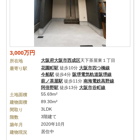
3,000万円
大阪府
大阪市西成区
天下茶屋東１丁目
所在地
花園町駅
徒歩10分
大阪市四つ橋線
最寄り駅
今船駅
徒歩4分
阪堺電気軌道阪堺線
萩ノ茶屋駅
徒歩11分
南海電鉄高野線
阿倍野駅
徒歩13分
大阪市谷町線
55.69m²
土地面積
89.30m²
建物面積
3LDK
間取り
3階建て
階数
2020年10月
築年月
居住中
建物現況