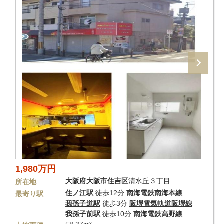
1,980万円
大阪府
大阪市住吉区
清水丘３丁目
所在地
住ノ江駅
徒歩12分
南海電鉄南海本線
最寄り駅
我孫子道駅
徒歩3分
阪堺電気軌道阪堺線
我孫子前駅
徒歩10分
南海電鉄高野線