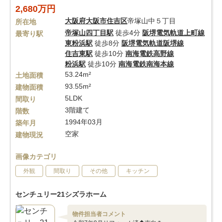
2,680万円
大阪府
大阪市住吉区
帝塚山中５丁目
所在地
帝塚山四丁目駅
徒歩4分
阪堺電気軌道上町線
最寄り駅
東粉浜駅
徒歩8分
阪堺電気軌道阪堺線
住吉東駅
徒歩10分
南海電鉄高野線
粉浜駅
徒歩10分
南海電鉄南海本線
53.24m²
土地面積
93.55m²
建物面積
5LDK
間取り
3階建て
階数
1994年03月
築年月
空家
建物現況
画像カテゴリ
外観
間取り
その他
キッチン
センチュリー21シズラホーム
物件担当者コメント