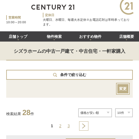
定休日
営業時間
火曜日、水曜日、毎週火水定休※お電話応対は常時承っており
10:00～20:00
ます。
店舗トップ
物件検索
おすすめ物件
店舗概要
シズラホームの中古一戸建て・中古住宅・一軒家購入
条件で絞り込む
変更
28
検索結果
件
1
2
3