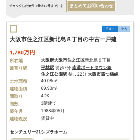
まとめてお問い合わせ
チェックした物件（最大10件まで）を
戸建て
中古
大阪市住之江区新北島８丁目の中古一戸建
1,780万円
大阪府
大阪市住之江区
新北島８丁目
所在地
平林駅
徒歩7分
南港ポートタウン線
最寄り駅
住之江公園駅
徒歩22分
大阪市四つ橋線
40.08m²
土地面積
69.93m²
建物面積
4DK
間取り
3階建て
階数
1988年05月
築年月
賃貸中
建物現況
センチュリー21シズラホーム