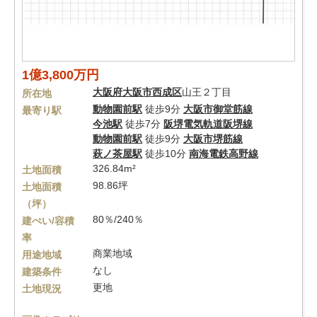
1億3,800万円
大阪府
大阪市西成区
山王２丁目
所在地
動物園前駅
徒歩9分
大阪市御堂筋線
最寄り駅
今池駅
徒歩7分
阪堺電気軌道阪堺線
動物園前駅
徒歩9分
大阪市堺筋線
萩ノ茶屋駅
徒歩10分
南海電鉄高野線
326.84m²
土地面積
98.86坪
土地面積
（坪）
80％/240％
建ぺい/容積
率
商業地域
用途地域
なし
建築条件
更地
土地現況