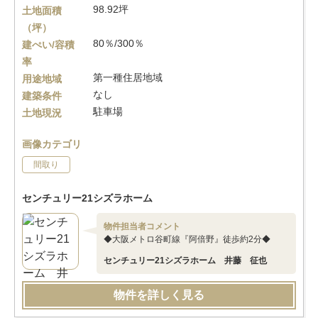
98.92坪
土地面積
（坪）
80％/300％
建ぺい/容積
率
第一種住居地域
用途地域
なし
建築条件
駐車場
土地現況
画像カテゴリ
間取り
センチュリー21シズラホーム
物件担当者コメント
◆大阪メトロ谷町線『阿倍野』徒歩約2分◆
センチュリー21シズラホーム 井藤 征也
物件を詳しく見る