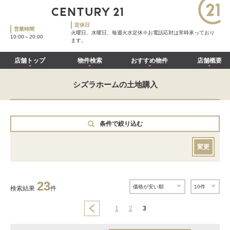
定休日
営業時間
火曜日、水曜日、毎週火水定休※お電話応対は常時承っており
10:00～20:00
ます。
店舗トップ
物件検索
おすすめ物件
店舗概要
シズラホームの土地購入
条件で絞り込む
変更
23
検索結果
件
1
2
3