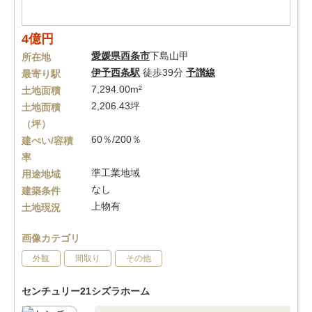
4億円
愛媛県
西条市
下島山甲
所在地
伊予西条駅
徒歩39分
予讃線
最寄り駅
7,294.00m²
土地面積
2,206.43坪
土地面積
（坪）
60％/200％
建ぺい/容積
率
準工業地域
用途地域
なし
建築条件
上物有
土地現況
画像カテゴリ
外観
間取り
その他
センチュリー21シズラホーム