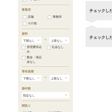
事業用
チェックし
店舗
事務所
その他
賃料
チェックし
～
管理費等込
礼金なし
み
敷金・保証
金なし
専有面積
～
築年数
間取り