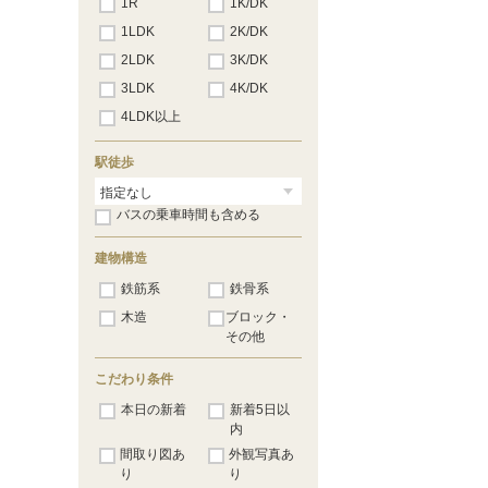
1R
1K/DK
1LDK
2K/DK
2LDK
3K/DK
3LDK
4K/DK
4LDK以上
駅徒歩
バスの乗車時間も含める
建物構造
鉄筋系
鉄骨系
木造
ブロック・
その他
こだわり条件
本日の新着
新着5日以
内
間取り図あ
外観写真あ
り
り