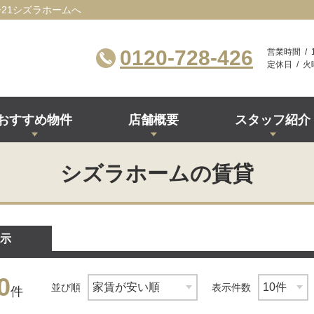
21シズラホームへ
0120-728-426
営業時間
定休日
火
おすすめ物件
店舗概要
スタッフ紹介
シズラホームの賃貸
示
0
並び順
表示件数
件