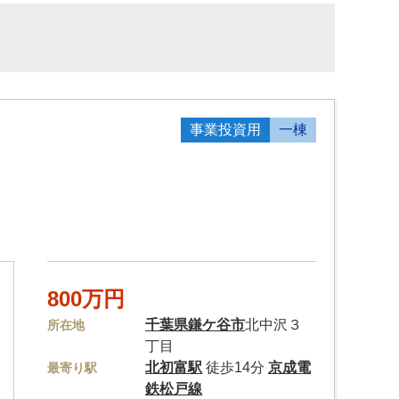
事業投資用
一棟
800万円
千葉県
鎌ケ谷市
北中沢３
所在地
丁目
北初富駅
徒歩14分
京成電
最寄り駅
鉄松戸線