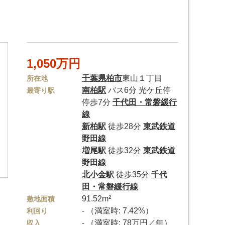
1,050万円
千葉県
柏市
東山１丁目
所在地
南柏駅
バス6分 光ケ丘停
最寄り駅
停歩7分
千代田・常磐緩行
線
新柏駅
徒歩28分
東武鉄道
野田線
増尾駅
徒歩32分
東武鉄道
野田線
北小金駅
徒歩35分
千代
田・常磐緩行線
91.52m²
敷地面積
- （満室時: 7.42%）
利回り
- （満室時: 78万円／年）
収入