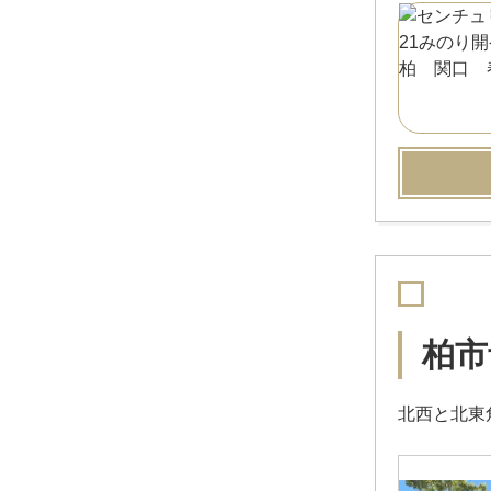
柏市
北西と北東