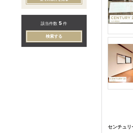
5
該当件数
件
検索する
センチュリ