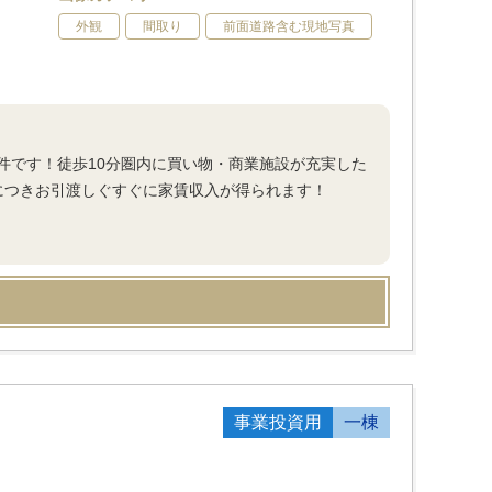
外観
間取り
前面道路含む現地写真
件です！徒歩10分圏内に買い物・商業施設が充実した
につきお引渡しぐすぐに家賃収入が得られます！
事業投資用
一棟