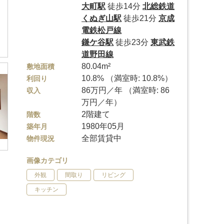
大町駅
徒歩14分
北総鉄道
くぬぎ山駅
徒歩21分
京成
電鉄松戸線
鎌ケ谷駅
徒歩23分
東武鉄
道野田線
80.04m²
敷地面積
10.8% （満室時: 10.8%）
利回り
86万円／年 （満室時: 86
収入
万円／年）
2階建て
階数
1980年05月
築年月
全部賃貸中
物件現況
画像カテゴリ
外観
間取り
リビング
キッチン