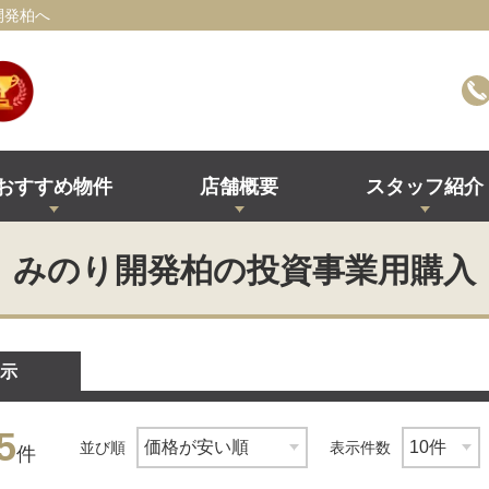
開発柏へ
おすすめ物件
店舗概要
スタッフ紹介
みのり開発柏の投資事業用購入
示
5
並び順
表示件数
件