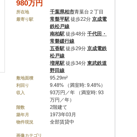
980万円
千葉県
柏市
青葉台２丁目
所在地
常盤平駅
徒歩22分
京成電
最寄り駅
鉄松戸線
南柏駅
徒歩48分
千代田・
常磐緩行線
五香駅
徒歩29分
京成電鉄
松戸線
増尾駅
徒歩34分
東武鉄道
野田線
95.29m²
敷地面積
9.48% （満室時: 9.48%）
利回り
93万円／年 （満室時: 93
収入
万円／年）
2階建て
階数
1973年03月
築年月
全部賃貸中
物件現況
画像カテゴリ