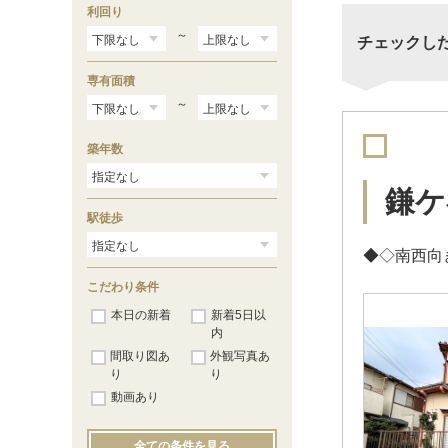
利回り
～
チェックし
専有面積
～
築年数
鎌ケ
駅徒歩
◆◇南西向
こだわり条件
本日の新着
新着5日以
内
間取り図あ
外観写真あ
り
り
動画あり
全ての条件を見る