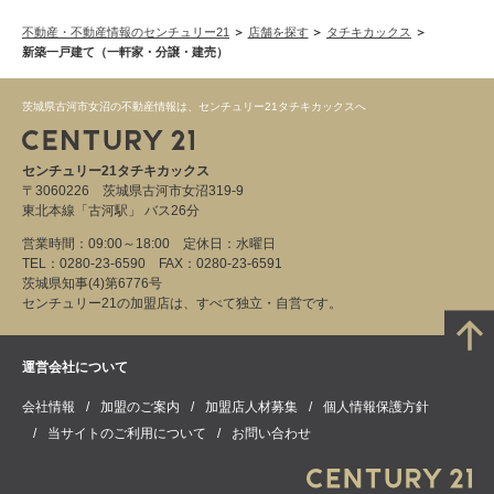
不動産・不動産情報のセンチュリー21
店舗を探す
タチキカックス
新築一戸建て（一軒家・分譲・建売）
茨城県古河市女沼の不動産情報は、センチュリー21タチキカックスへ
センチュリー21タチキカックス
〒3060226 茨城県古河市女沼319-9
東北本線「古河駅」 バス26分
営業時間：09:00～18:00 定休日：水曜日
TEL：0280-23-6590 FAX：0280-23-6591
茨城県知事(4)第6776号
センチュリー21の加盟店は、すべて独立・自営です。
運営会社について
会社情報
加盟のご案内
加盟店人材募集
個人情報保護方針
当サイトのご利用について
お問い合わせ