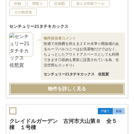
外観
間取り
区画図
省エネ性能ラベル
その他現地
センチュリー21タチキカックス
物件担当者コメント
快適で光熱費を抑えるＺＥＨ水準☆開放感のあ
るルーフバルコニーはお洗濯物だけではなく、
ちょっとしたアウトドアスペースとしても利用
できます◎収納も豊富に設置されている為、生
活空間もスッキリ♪
センチュリー21タチキカックス 佐怒賀
物件を詳しく見る
戸建て
新築
クレイドルガーデン 古河市大山第８ 全５
棟 １号棟