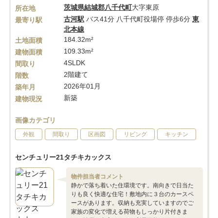
茨城県
結城郡八千代町
大字東原
所在地
古河駅
バス41分 八千代町役場停 停歩6分
東
最寄り駅
北本線
184.32m²
土地面積
109.33m²
建物面積
4SLDK
間取り
2階建て
階数
2026年01月
築年月
新築
建物現況
画像カテゴリ
外観
間取り
区画図
リビング
キッチン
センチュリー21タチキカックス
物件担当者コメント
静かで落ち着いた住環境です。南向きで日当た
りも良く快適な住宅！敷地内に３台のカースペ
ースがあります。収納も充実していますのでご
家族の変化で増える荷物もしっかり片付きま