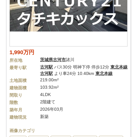
1,990万円
茨城県
古河市
諸川
所在地
古河駅
バス30分 明神下停 停歩12分
東北本線
最寄り駅
古河駅
より車24分 10.40km
東北本線
219.00m²
土地面積
103.92m²
建物面積
4LDK
間取り
2階建て
階数
2026年03月
築年月
新築
建物現況
画像カテゴリ