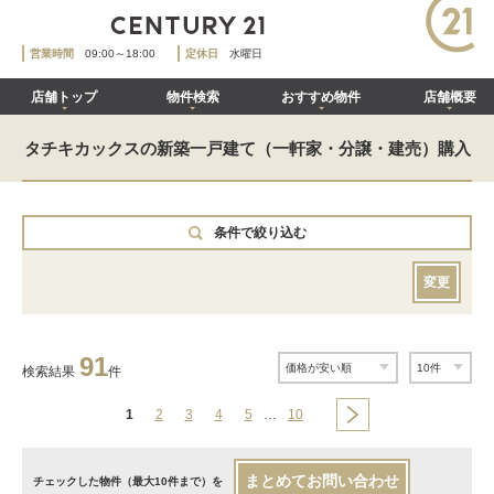
営業時間
09:00～18:00
定休日
水曜日
店舗トップ
物件検索
おすすめ物件
店舗概要
タチキカックスの新築一戸建て（一軒家・分譲・建売）購入
条件で絞り込む
変更
91
検索結果
件
1
2
3
4
5
…
10
まとめてお問い合わせ
チェックした物件（最大10件まで）を