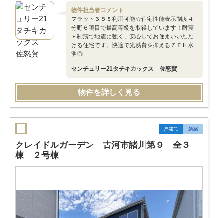
物件担当者コメント
フラット３５Ｓ利用可能☆住宅性能表示制度４
分野６項目で最高等級を取得しています！耐震
＋制震で地震に強く、安心してお住まいいただ
ける住宅です。快適で光熱費を抑えるＺＥＨ水
準◎
センチュリー21タチキカックス 佐怒賀
物件を詳しく見る
戸建て
新築
クレイドルガーデン 古河市諸川第９ 全３
棟 ２号棟