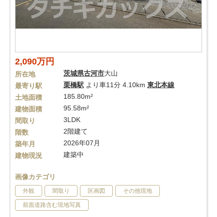
2,090万円
茨城県
古河市
大山
所在地
栗橋駅
より車11分 4.10km
東北本線
最寄り駅
185.80m²
土地面積
95.58m²
建物面積
3LDK
間取り
2階建て
階数
2026年07月
築年月
建築中
建物現況
画像カテゴリ
外観
間取り
区画図
その他現地
前面道路含む現地写真