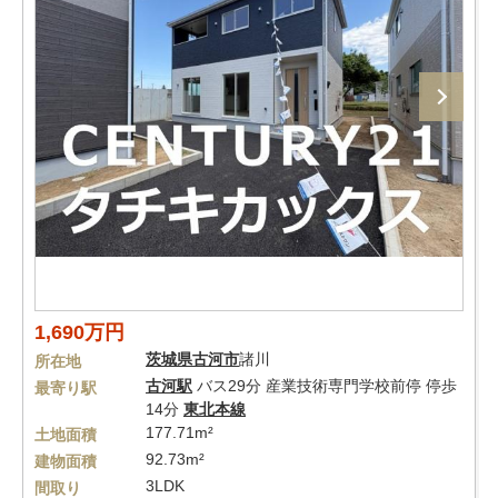
1,690万円
茨城県
古河市
諸川
所在地
古河駅
バス29分 産業技術専門学校前停 停歩
最寄り駅
14分
東北本線
177.71m²
土地面積
92.73m²
建物面積
3LDK
間取り