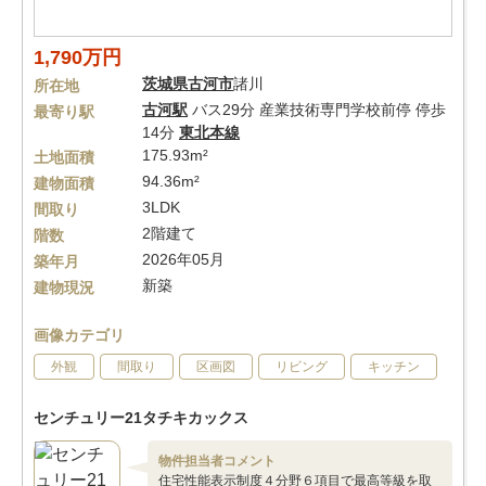
1,790万円
茨城県
古河市
諸川
所在地
古河駅
バス29分 産業技術専門学校前停 停歩
最寄り駅
14分
東北本線
175.93m²
土地面積
94.36m²
建物面積
3LDK
間取り
2階建て
階数
2026年05月
築年月
新築
建物現況
画像カテゴリ
外観
間取り
区画図
リビング
キッチン
センチュリー21タチキカックス
物件担当者コメント
住宅性能表示制度４分野６項目で最高等級を取