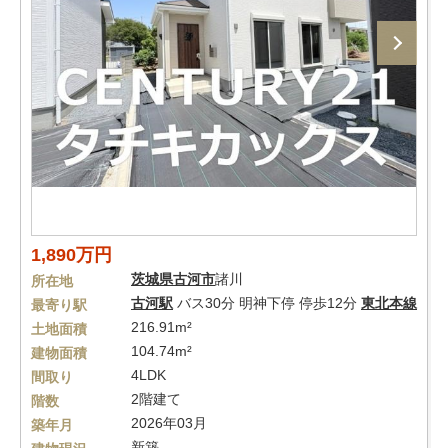
1,890万円
茨城県
古河市
諸川
所在地
古河駅
バス30分 明神下停 停歩12分
東北本線
最寄り駅
216.91m²
土地面積
104.74m²
建物面積
4LDK
間取り
2階建て
階数
2026年03月
築年月
新築