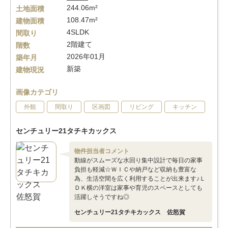
244.06m²
土地面積
108.47m²
建物面積
4SLDK
間取り
2階建て
階数
2026年01月
築年月
新築
建物現況
画像カテゴリ
外観
間取り
区画図
リビング
キッチン
センチュリー21タチキカックス
物件担当者コメント
動線がスムーズな水回り集中設計で毎日の家事
負担も軽減☆ＷＩＣや納戸など収納も豊富な
為、生活空間を広く利用することが出来ます♪Ｌ
ＤＫ横の洋室は家事や育児のスペースとしても
活躍しそうですね◎
センチュリー21タチキカックス 佐怒賀