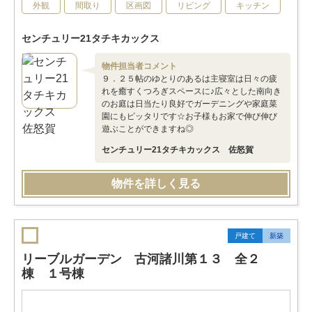
外観
間取り
区画図
リビング
キッチン
センチュリー21タチキカックス
物件担当者コメント
９．２５帖のゆとりのあるは主寝室は日々の疲
れを癒すくつろぎスペースに♪広々とした南向き
のお庭は日当たり良好でガーデニングや家庭菜
園にもピッタリです☆お子様もお家で伸び伸び
遊ぶことができますね◎
センチュリー21タチキカックス 佐怒賀
物件を詳しく見る
戸建て
新築
リーブルガーデン 古河諸川第１３ 全２
棟 １号棟