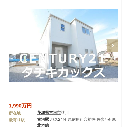
1,990万円
茨城県
古河市
諸川
所在地
古河駅
バス24分 県信用組合前停 停歩4分
東
最寄り駅
北本線