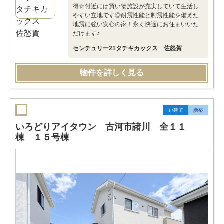
得☆付近には買い物施設が充実していて生活し
やすい立地です◎耐震性能と制震性能を備えた
地震に強い安心の家！永く快適にお住まいいた
だけます♪
センチュリー21タチキカックス 佐怒賀
物件を詳しく見る
戸建て
新築
いろどりアイタウン 古河市諸川 全１１
棟 １５号棟