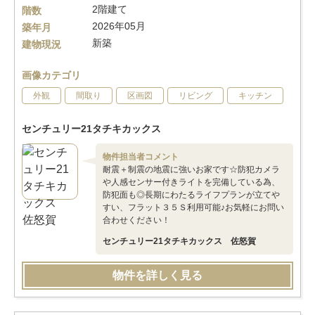
2階建て
階数
2026年05月
築年月
新築
建物現況
画像カテゴリ
外観
間取り
区画図
リビング
キッチン
センチュリー21タチキカックス
物件担当者コメント
耐震＋制震の地震に強いお家です☆防犯カメラ
や人感センサー付きライトを完備している為、
防犯面も◎長期にわたるライフプランが立てや
すい、フラット３５Ｓ利用可能♪お気軽にお問い
合わせください！
センチュリー21タチキカックス 佐怒賀
物件を詳しく見る