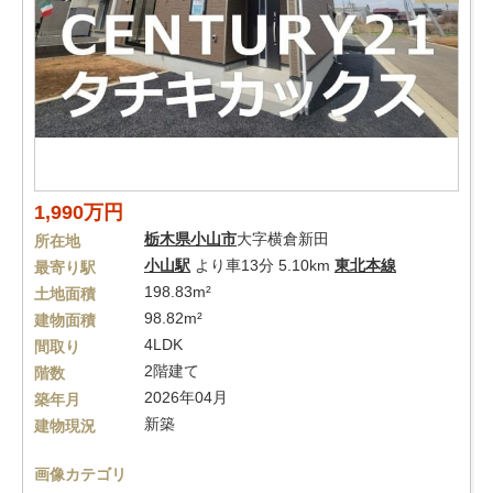
1,990万円
栃木県
小山市
大字横倉新田
所在地
小山駅
より車13分 5.10km
東北本線
最寄り駅
198.83m²
土地面積
98.82m²
建物面積
4LDK
間取り
2階建て
階数
2026年04月
築年月
新築
建物現況
画像カテゴリ