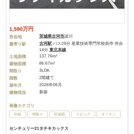
1,590万円
茨城県
古河市
諸川
所在地
古河駅
バス29分 産業技術専門学校前停 停歩
最寄り駅
14分
東北本線
137.76m²
土地面積
86.67m²
建物面積
3LDK
間取り
2階建て
階数
2026年06月
築年月
新築
建物現況
画像カテゴリ
外観
間取り
区画図
リビング
キッチン
センチュリー21タチキカックス