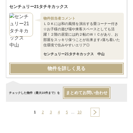
センチュリー21タチキカックス
物件担当者コメント
ＬＤＫには和の風情を演出する畳コーナー付き
☆お子様の遊び場や来客スペースとしても活
躍！２階の居室には約２帖のＷＩＣがあり、お
部屋をスッキリ保つことが出来ます♪落ち着いた
住環境で住みやすいエリア◎
センチュリー21タチキカックス 中山
物件を詳しく見る
まとめてお問い合わせ
チェックした物件（最大10件まで）を
1
2
3
4
5
…
10