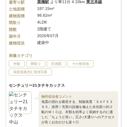
栗橋駅
より車11分 4.10km
東北本線
最寄り駅
187.15m²
土地面積
98.82m²
建物面積
4LDK
間取り
2階建て
階数
2026年07月
築年月
建築中
建物現況
画像カテゴリ
外観
間取り
区画図
その他現地
前面道路含む現地写真
センチュリー21タチキカックス
物件担当者コメント
地震の揺れを吸収する、制振装置「ＳＡＦＥ３
６５」採用！充実の設備を備えた永住邸☆約２
帖のＷＩＣは、衣類を効率よく収納するのに適
した「ちょうど良い」広さ♪大通りへのアクセス
が良くお出かけも楽々◎