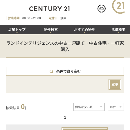
営業時間
09:30～20:00
定休日
無休
店舗トップ
物件検索
おすすめ物件
店舗概要
ランドインテリジェンスの中古一戸建て・中古住宅・一軒家
購入
条件で絞り込む
変更
0
検索結果
件
1